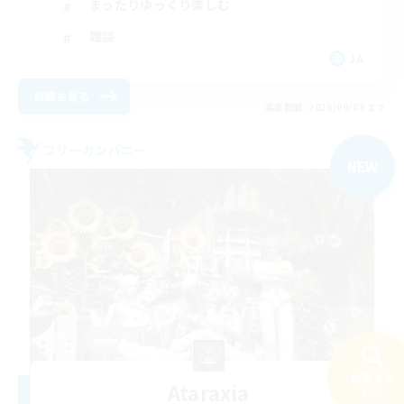
まったりゆっくり楽しむ
雑談
JA
詳細を見る
募集期間: 2026/09/03 まで
フリーカンパニー
NEW
検索する
Ataraxia
33件