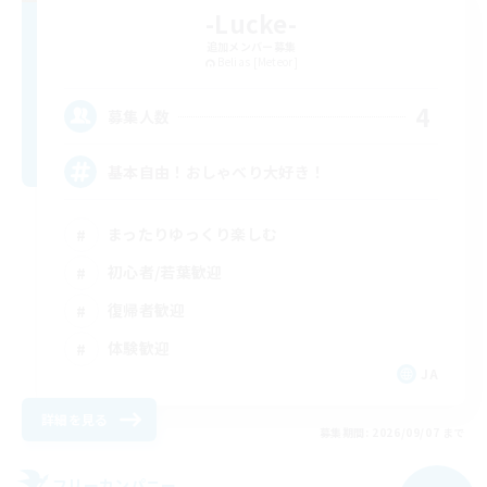
-Lucke-
追加メンバー募集
Belias [Meteor]
4
募集人数
基本自由！おしゃべり大好き！
まったりゆっくり楽しむ
初心者/若葉歓迎
復帰者歓迎
体験歓迎
JA
詳細を見る
募集期間: 2026/09/07 まで
フリーカンパニー