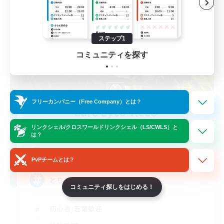
ステップ1
コミュニティを探す
フリーカンパニー（Free Company）とは？
Cafe Lyco-Reco
追加メンバー募集
リンクシェル/クロスワールドリンクシェル（LS/CWLS）と
Belias [Meteor]
は？
3
募集人数
PvPチームとは？
とりあえずなんでもやってみよう！
コミュニティ探しをはじめる！
初心者/若葉歓迎