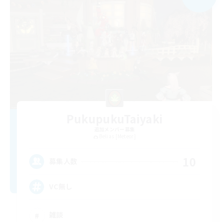
PukupukuTaiyaki
追加メンバー募集
Belias [Meteor]
10
募集人数
VC無し
雑談