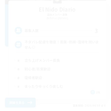
El Nido Diario
追加メンバー募集
Belias [Meteor]
3
募集人数
ネタバレ配慮を徹底！若葉･熟練･復帰を問いま
せん◎
立ち上げメンバー募集
初心者/若葉歓迎
復帰者歓迎
まったりゆっくり楽しむ
JA
詳細を見る
募集期間: 2026/09/09 まで