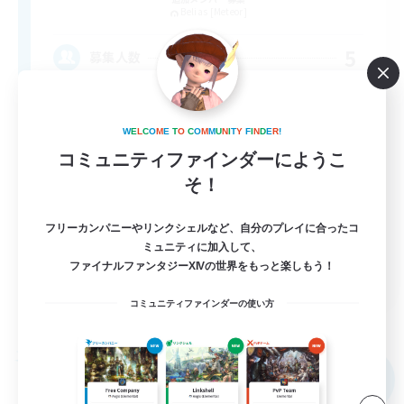
Belias [Meteor]
5
募集人数
VC・ディスコのないFCです！
W
E
L
C
O
M
E
T
O
C
O
M
M
U
N
I
T
Y
F
I
N
D
E
R
!
まったりゆっくり楽しむ
コミュニティファインダーにようこ
そ！
初心者/若葉歓迎
レベリング
フリーカンパニーやリンクシェルなど、自分のプレイに合ったコ
雑談
ミュニティに加入して、
ファイナルファンタジーXIVの世界をもっと楽しもう！
JA
コミュニティファインダーの使い方
詳細を見る
募集期間: 2026/09/08 まで
フリーカンパニー
NEW