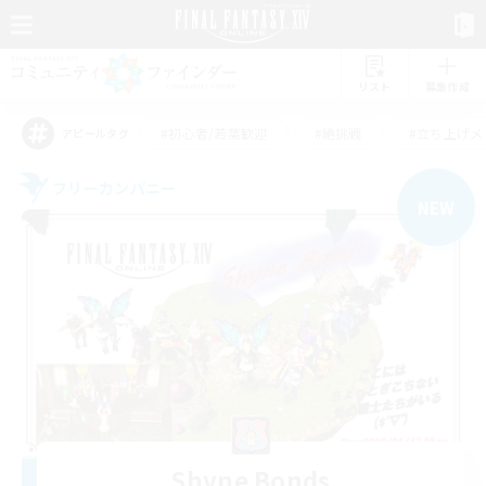
リスト
募集作成
#初心者/若葉歓迎
#絶挑戦
#立ち上げメ
アピールタグ
フリーカンパニー
NEW
Shyne Bonds