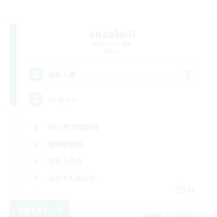
ensoleill
追加メンバー募集
Meteor
7
募集人数
VCメイン
初心者/若葉歓迎
復帰者歓迎
社会人中心
なんでも楽しむ
JA
詳細を見る
募集期間: 2026/09/06 まで