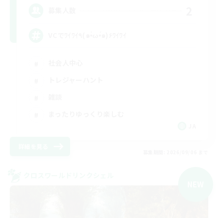
2
募集人数
VCでﾜｲﾜｲ٩(๑•̀ω•́๑)۶ﾜｲﾜｲ
社会人中心
トレジャーハント
雑談
まったりゆっくり楽しむ
JA
詳細を見る
募集期間: 2026/09/06 まで
クロスワールドリンクシェル
NEW