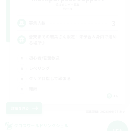
追加メンバー募集
Meteor
3
募集人数
蒼天までの若葉さん限定！未予習＆身内で進め
る場所♪
初心者/若葉歓迎
レベリング
クリア目指して頑張る
雑談
JA
詳細を見る
募集期間: 2026/09/06 まで
クロスワールドリンクシェル
NEW