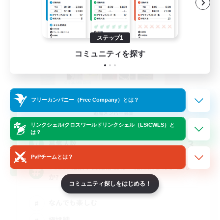
ステップ1
コミュニティを探す
Challenge Club
フリーカンパニー（Free Company）とは？
追加メンバー募集
Meteor
リンクシェル/クロスワールドリンクシェル（LS/CWLS）と
は？
3
募集人数
PvPチームとは？
VCLS! 雑談や高難易度等一緒に楽しみません
か?
コミュニティ探しをはじめる！
なんでも楽しむ
極挑戦