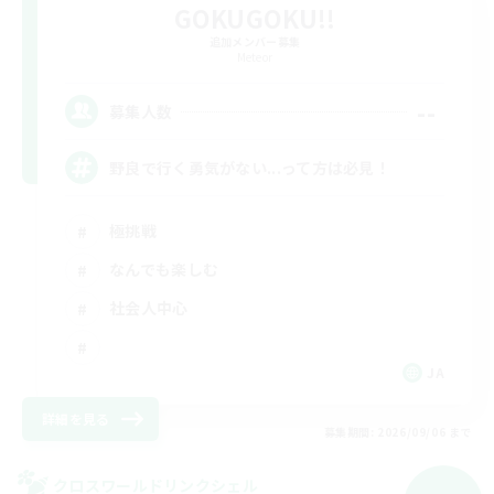
GOKUGOKU!!
追加メンバー募集
Meteor
--
募集人数
野良で行く勇気がない...って方は必見！
極挑戦
なんでも楽しむ
社会人中心
JA
詳細を見る
募集期間: 2026/09/06 まで
クロスワールドリンクシェル