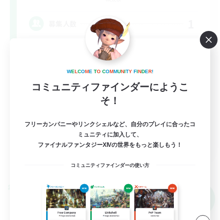
1
募集人数
とてもゆるーくな活動です！
W
E
L
C
O
M
E
T
O
C
O
M
M
U
N
I
T
Y
F
I
N
D
E
R
!
なんでも楽しむ
コミュニティファインダーにようこ
まったりゆっくり楽しむ
そ！
体験歓迎
フリーカンパニーやリンクシェルなど、自分のプレイに合ったコ
社会人中心
ミュニティに加入して、
JA
ファイナルファンタジーXIVの世界をもっと楽しもう！
詳細を見る
募集期間: 2026/09/06 まで
コミュニティファインダーの使い方
クロスワールドリンクシェル
NEW