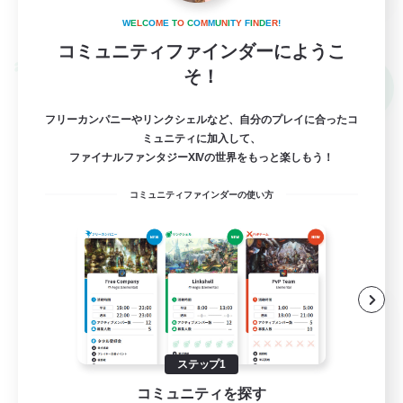
詳細を見る
W
E
L
C
O
M
E
T
O
C
O
M
M
U
N
I
T
Y
F
I
N
D
E
R
!
募集期間: 2026/09/03 まで
コミュニティファインダーにようこ
クロスワールドリンクシェル
そ！
NEW
フリーカンパニーやリンクシェルなど、自分のプレイに合ったコ
ミュニティに加入して、
ファイナルファンタジーXIVの世界をもっと楽しもう！
コミュニティファインダーの使い方
Rainbow Eorzea
追加メンバー募集
Meteor
ステップ1
50
募集人数
コミュニティを探す