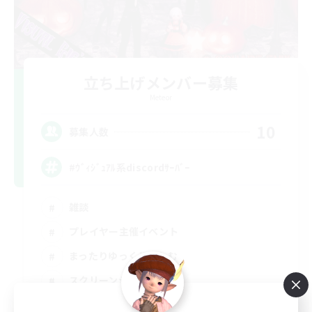
立ち上げメンバー募集
Meteor
10
募集人数
#ｳﾞｨｼﾞｭｱﾙ系discordｻｰﾊﾞｰ
雑談
プレイヤー主催イベント
まったりゆっくり楽しむ
スクリーンショット撮影
JA