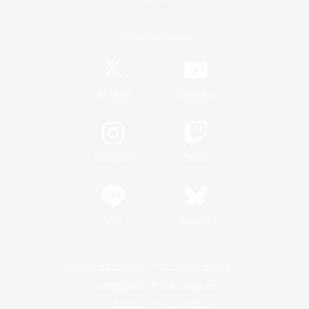
Official Information
/
X
News
YouTube
Instagram
Twitch
LINE
Bluesky
レーティング制度について
プライバシーポリシー
著作権について
サポートセンター
ライセンス
ルール＆ポリシー