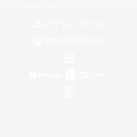
利用者情報の外部送信について
©2026 Sony Interactive Entertainment LLC."PlayStation Family Mark", "PlayStation", "PS5
logo", "PS5", "PS4 logo" and "PS4" are registered trademarks or trademarks of Sony
Interactive Entertainment Inc.
Microsoft, the XBOX Sphere mark, the Series X|S logo and XBOX Series X|S are trademarks
of the Microsoft group of companies.
Nintendo Switch is a trademark of Nintendo.
Windows is either a registered trademark or trademark of Microsoft Corporation in the United
States and/or other countries.