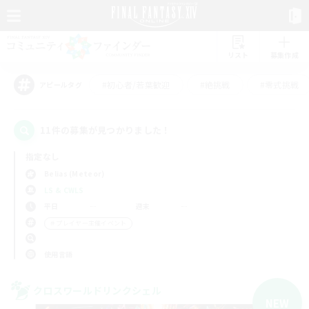
リスト
募集作成
#初心者/若葉歓迎
#絶挑戦
#零式挑戦
アピールタグ
11件の募集が見つかりました！
指定なし
Belias (Meteor)
LS & CWLS
平日
週末
＃プレイヤー主催イベント
使用言語
クロスワールドリンクシェル
NEW