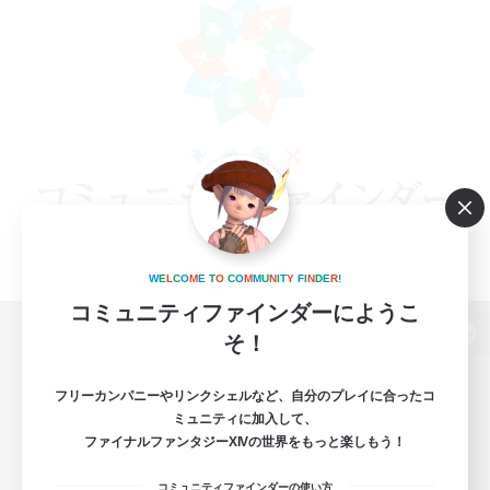
W
E
L
C
O
M
E
T
O
C
O
M
M
U
N
I
T
Y
F
I
N
D
E
R
!
コミュニティファインダーにようこ
そ！
パソコン版へ
フリーカンパニーやリンクシェルなど、自分のプレイに合ったコ
ミュニティに加入して、
ファイナルファンタジーXIVの世界をもっと楽しもう！
関連商品
e-STOREで購入
コミュニティファインダーの使い方