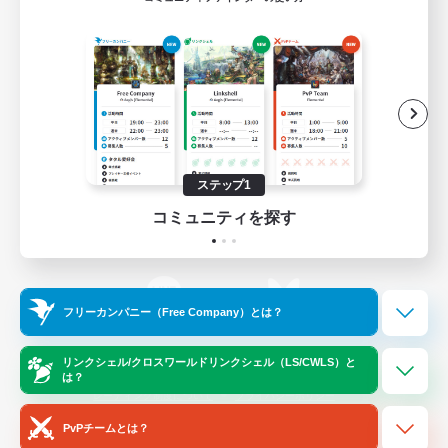
ゲームダウンロード
Official Information
/
X
News
YouTube
ステップ1
コミュニティを探す
Instagram
Twitch
フリーカンパニー（Free Company）とは？
LINE
Bluesky
リンクシェル/クロスワールドリンクシェル（LS/CWLS）と
は？
レーティング制度について
プライバシーポリシー
著作権について
サポートセンター
PvPチームとは？