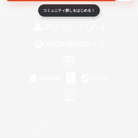
ライセンス
ルール＆ポリシー
利用者情報の外部送信について
コミュニティ探しをはじめる！
©2026 Sony Interactive Entertainment LLC."PlayStation Family Mark", "PlayStation", "PS5
logo", "PS5", "PS4 logo" and "PS4" are registered trademarks or trademarks of Sony
Interactive Entertainment Inc.
Microsoft, the XBOX Sphere mark, the Series X|S logo and XBOX Series X|S are trademarks
of the Microsoft group of companies.
Nintendo Switch is a trademark of Nintendo.
Windows is either a registered trademark or trademark of Microsoft Corporation in the United