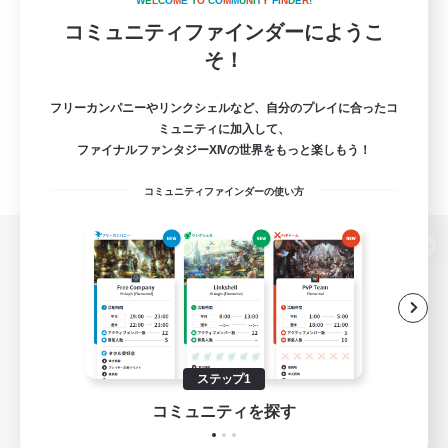
W
E
L
C
O
M
E
T
O
C
O
M
M
U
N
I
T
Y
F
I
N
D
E
R
!
コミュニティファインダーにようこ
そ！
フリーカンパニーやリンクシェルなど、自分のプレイに合ったコ
ミュニティに加入して、
ファイナルファンタジーXIVの世界をもっと楽しもう！
コミュニティファインダーの使い方
パソコン版へ
関連商品
e-STOREで購入
ステップ1
ゲームダウンロード
コミュニティを探す