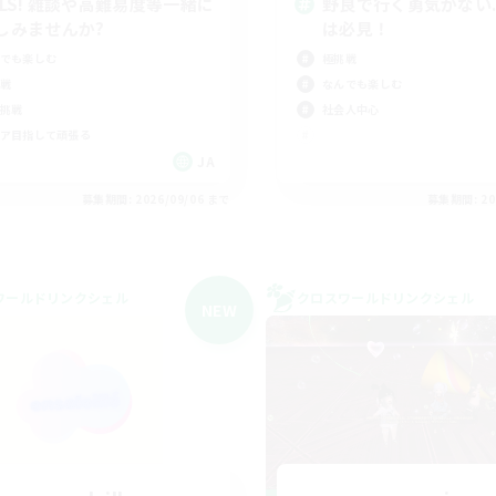
CLS! 雑談や高難易度等一緒に
野良で行く勇気がない.
しみませんか?
は必見！
でも楽しむ
極挑戦
戦
なんでも楽しむ
挑戦
社会人中心
ア目指して頑張る
JA
募集期間: 2026/09/06 まで
募集期間: 20
ワールドリンクシェル
クロスワールドリンクシェル
NEW