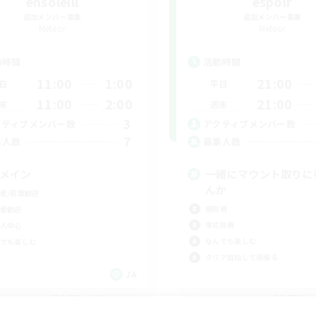
ensoleill
espoir
追加メンバー募集
追加メンバー募集
Meteor
Meteor
動時間
活動時間
11:00
1:00
21:00
日
平日
11:00
2:00
21:00
末
週末
3
クティブメンバー数
アクティブメンバー数
7
集人数
募集人数
Cメイン
一緒にマウント取りに
んか
者/若葉歓迎
極挑戦
者歓迎
零式挑戦
人中心
なんでも楽しむ
でも楽しむ
クリア目指して頑張る
JA
募集期間: 2026/09/06 まで
募集期間: 20