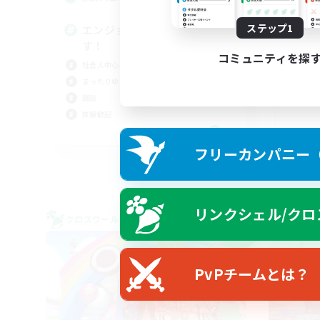
ステップ1
エンジョイ勢＆チャレンジ勢で
M
す！
絶挑
コミュニティを探
社会人中心
社会
まったりゆっくり楽しむ
クリ
雑談
なん
体験歓迎
JA
フリーカンパニー（F
募集期間: 2026/09/06 まで
リンクシェル/クロ
クロスワールドリンクシェル
クロス
NEW
PvPチームとは？