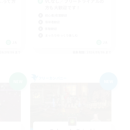
..って方
VCなし／フリートライアルの
方も大歓迎です！
初心者/若葉歓迎
復帰者歓迎
体験歓迎
まったりゆっくり楽しむ
JA
JA
26/09/06 まで
募集期間: 2026/09/06 まで
フリーカンパニー
NEW
NEW