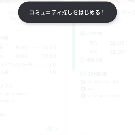
Sonneries
コミュニティ探しをはじめる！
立ち上げメンバー
追加メンバー募集
Meteor
Meteor
活動時間
動時間
21:00
平日
9:00
18:00
日
21:00
週末
9:00
18:00
末
募集人数
10
クティブメンバー数
10
集人数
20代限定
立ち上げメンバー募集
Cメイン
雑談
たりゆっくり楽しむ
まったりゆっくり楽しむ
でも楽しむ
歓迎
JA