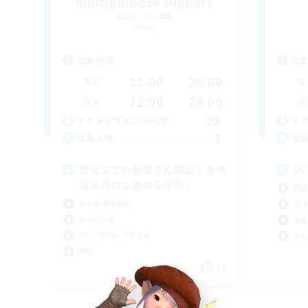
multipurpose support
追加メンバー募集
Meteor
活動時間
活
21:00
24:00
平日
平
12:00
24:00
週末
週
28
アクティブメンバー数
ア
2
募集人数
募
蒼天までの若葉さん限定！未予
V
習＆身内で進める場所♪
初心
初心者/若葉歓迎
復帰
レベリング
社会
クリア目指して頑張る
なん
雑談
JA
募集期間: 2026/09/06 まで