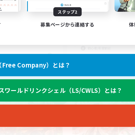
ステップ2
T募集
30上/挨拶不要/リアル
本題のみの戦闘互助
戦
す
募集ページから連絡する
体
立ち上げメンバー募集
人中心
復帰者歓迎
ア目指して頑張る
社会人中心
でも楽しむ
初心者/若葉歓迎
JA
ree Company）とは？
募集期間: 2026/09/06 まで
募集期間: 20
スワールドリンクシェル（LS/CWLS）とは？
ワールドリンクシェル
クロスワールドリンクシェル
NEW