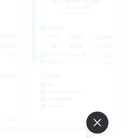
PukupukuTaiyaki
追加メンバー募集
Belias [Meteor]
活動時間
22:00
0:00
23:00
平日
22:00
0:00
23:00
週末
15
10
アクティブメンバー数
7
10
募集人数
行きませ
VC無し
雑談
まったりゆっくり楽しむ
初心者/若葉歓迎
復帰者歓迎
JA
JA
26/09/06 まで
募集期間: 2026/09/06 まで