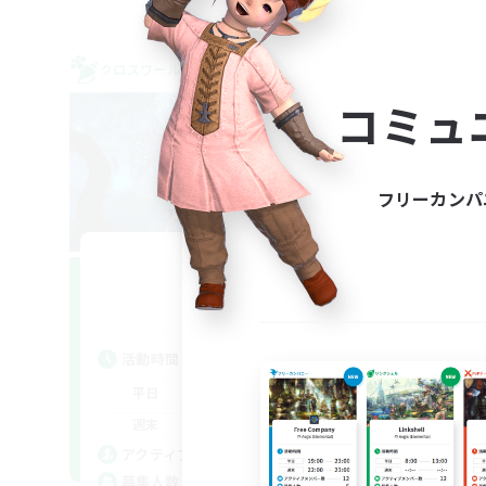
クロスワールドリンクシェル
クロス
NEW
コミュ
フリーカンパ
Momoa
追加メンバー募集
Meteor
活動時間
活
18:00
21:00
平日
平
10:00
20:00
週末
週
3
アクティブメンバー数
ア
1
募集人数
募