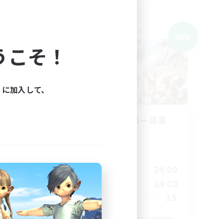
クロスワールドリンクシェル
NEW
NEW
うこそ！
ィに加入して、
r
立ち上げメンバー募集
Meteor
活動時間
20:00
24:00
平日
24:00
20:00
24:00
週末
24:00
15
募集人数
2
12