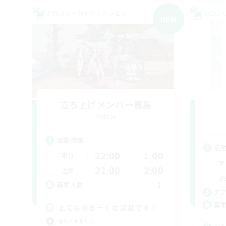
クロスワールドリンクシェル
クロス
NEW
立ち上げメンバー募集
Meteor
活動時間
活
22:00
1:00
平日
平
22:00
2:00
週末
週
1
募集人数
ア
募
とてもゆるーくな活動です！
なんでも楽しむ