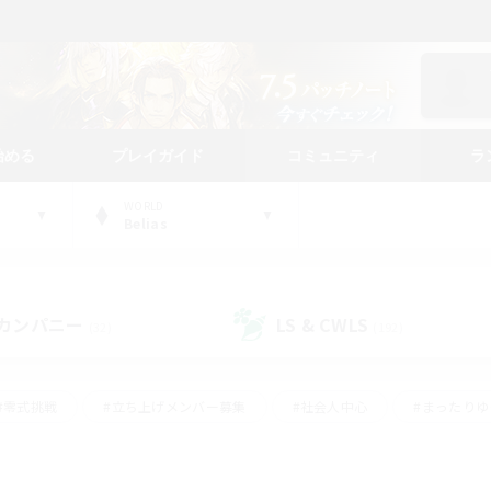
始める
プレイガイド
コミュニティ
ラ
WORLD
Belias
カンパニー
LS & CWLS
(32)
(192)
#零式挑戦
#立ち上げメンバー募集
#社会人中心
#まったり
#体験歓迎
#クラフター中心
#ギャザラー中心
#ロー
ング
#演奏
#ミラプリ（ミラージュプリズム）
#クリア目指