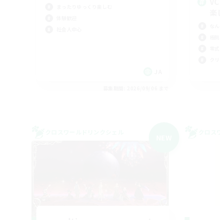
V
まったりゆっくり楽しむ
楽
体験歓迎
なん
社会人中心
極挑
零式
クリ
JA
募集期間: 2026/09/06 まで
クロスワールドリンクシェル
クロス
NEW