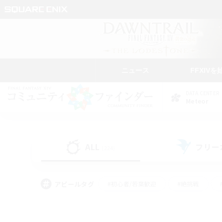
ニュース
FFXIVを
DATA CENTER
Meteor
ALL
フリー
(224)
アピールタグ
#初心者/若葉歓迎
#絶挑戦
#モブハント
#学生中心
#なんでも楽しむ
#スクリーンショット撮影
#ハウジ