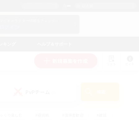
日本語
マイキャラクター情報をチェック！
ログイン
ンキング
ヘルプ＆サポート
新規募集を作成
リスト
ガイド
PvPチーム
検索
(0)
ゆっくり楽しむ
#極挑戦
#復帰者歓迎
#雑談
ルプレイ
#トレジャーハント
#レベリング
して頑張る
#プレイヤー主催イベント