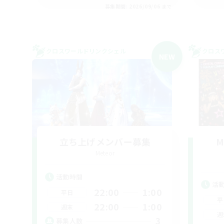
募集期間: 2026/09/06 まで
クロスワールドリンクシェル
クロス
NEW
立ち上げメンバー募集
M
Meteor
活動時間
活
22:00
1:00
平日
平
22:00
1:00
週末
週
3
募集人数