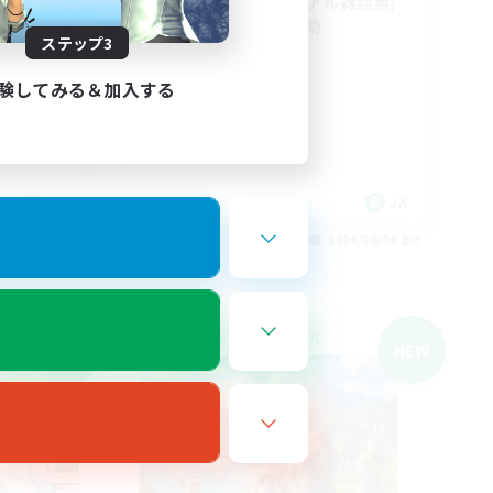
30上/挨拶不要/リアル雑談無/
本題のみの戦闘互助
ステップ3
雑談無/
立ち上げメンバー募集
復帰者歓迎
験してみる＆加入する
社会人中心
初心者/若葉歓迎
JA
JA
26/09/06 まで
募集期間: 2026/09/06 まで
クロスワールドリンクシェル
NEW
NEW