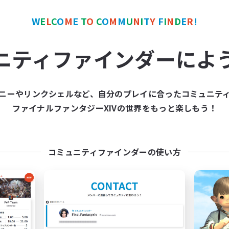
W
E
L
C
O
M
E
T
O
C
O
M
M
U
N
I
T
Y
F
I
N
D
E
R
!
ワールドリンクシェル
クロスワールドリンクシェル
NEW
ニティファインダーによ
ニーやリンクシェルなど、自分のプレイに合ったコミュニテ
ファイナルファンタジーXIVの世界をもっと楽しもう！
zetuganbaroukai
Second Chapte
追加メンバー募集
追加メンバー募集
Meteor
Meteor
コミュニティファインダーの使い方
動時間
活動時間
21:00
24:00
20:00
日
平日
21:00
24:00
20:00
末
週末
7
クティブメンバー数
アクティブメンバー数
1
集人数
募集人数