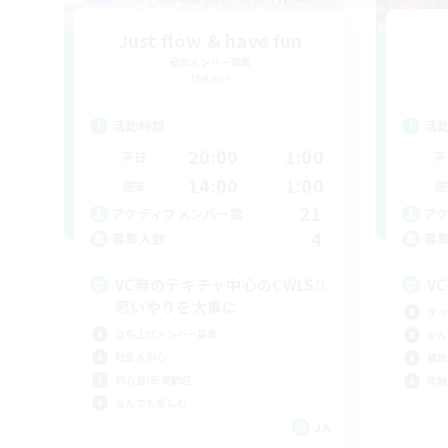
Just flow & have fun
追加メンバー募集
Meteor
活動時間
活
20:00
1:00
平日
平
14:00
1:00
週末
週
21
アクティブメンバー数
ア
4
募集人数
募
VC無のテキチャ中心のCWLS‼︎
V
思いやりを大事に
まっ
立ち上げメンバー募集
なん
社会人中心
雑談
初心者/若葉歓迎
体験
なんでも楽しむ
JA