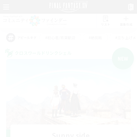
リスト
募集作成
#初心者/若葉歓迎
#絶挑戦
#立ち上げメ
アピールタグ
クロスワールドリンクシェル
NEW
Sunny side