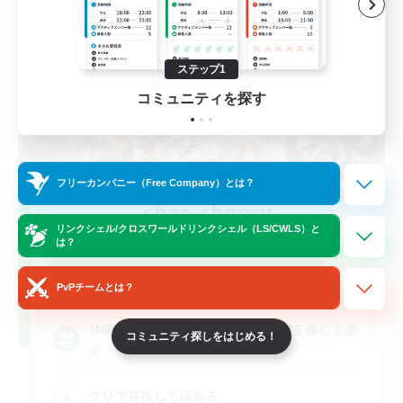
ステップ1
コミュニティを探す
フリーカンパニー（Free Company）とは？
chao-chooru
リンクシェル/クロスワールドリンクシェル（LS/CWLS）と
追加メンバー募集
は？
Meteor
4
募集人数
PvPチームとは？
仲間内で集まって色々なコンテンツを楽しく遊
コミュニティ探しをはじめる！
ぶ
クリア目指して頑張る