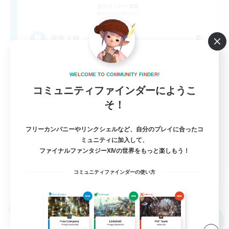
追加メンバー募集
Belias [Meteor]
5
募集人数
戦闘も頑張ってみたい方！VC無
W
E
L
C
O
M
E
T
O
C
O
M
M
U
N
I
T
Y
F
I
N
D
E
R
!
コミュニティファインダーにようこ
初心者/若葉歓迎
そ！
復帰者歓迎
極挑戦
フリーカンパニーやリンクシェルなど、自分のプレイに合ったコ
ミュニティに加入して、
零式挑戦
ファイナルファンタジーXIVの世界をもっと楽しもう！
JA
コミュニティファインダーの使い方
詳細を見る
募集期間: 2026/09/09 まで
クロスワールドリンクシェル
NEW