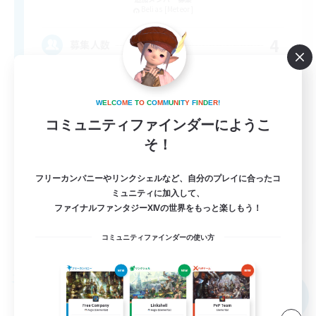
Belias [Meteor]
4
募集人数
基本自由！おしゃべり大好き！
W
E
L
C
O
M
E
T
O
C
O
M
M
U
N
I
T
Y
F
I
N
D
E
R
!
まったりゆっくり楽しむ
コミュニティファインダーにようこ
そ！
初心者/若葉歓迎
復帰者歓迎
フリーカンパニーやリンクシェルなど、自分のプレイに合ったコ
体験歓迎
ミュニティに加入して、
ファイナルファンタジーXIVの世界をもっと楽しもう！
JA
コミュニティファインダーの使い方
詳細を見る
募集期間: 2026/09/07 まで
フリーカンパニー
NEW