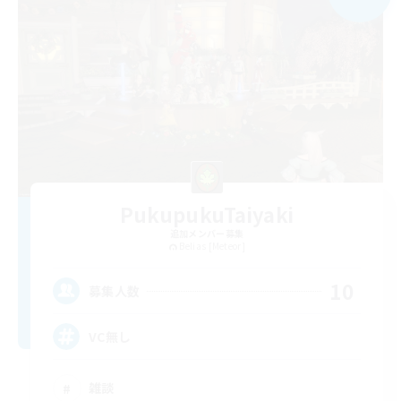
PukupukuTaiyaki
追加メンバー募集
Belias [Meteor]
10
募集人数
VC無し
雑談