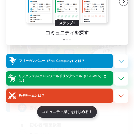
ステップ1
コミュニティを探す
フリーカンパニー（Free Company）とは？
Shyne Bonds
追加メンバー募集
リンクシェル/クロスワールドリンクシェル（LS/CWLS）と
Belias [Meteor]
は？
5
募集人数
PvPチームとは？
安心出来る帰る場所
コミュニティ探しをはじめる！
初心者/若葉歓迎