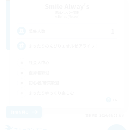
Smile Alway's
追加メンバー募集
Belias [Meteor]
1
募集人数
まったりのんびりエオルゼアライフ！
社会人中心
復帰者歓迎
初心者/若葉歓迎
まったりゆっくり楽しむ
JA
詳細を見る
募集期間: 2026/09/06 まで
フリーカンパニー