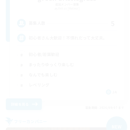
追加メンバー募集
Belias [Meteor]
5
募集人数
初心者さん大歓迎！不慣れだって大丈夫。
初心者/若葉歓迎
まったりゆっくり楽しむ
なんでも楽しむ
レベリング
JA
詳細を見る
募集期間: 2026/09/07 まで
フリーカンパニー
NEW