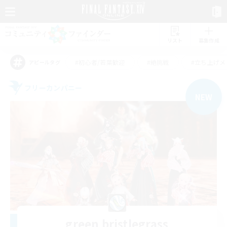
リスト
募集作成
#初心者/若葉歓迎
#絶挑戦
#立ち上げメ
アピールタグ
フリーカンパニー
NEW
green bristlegrass