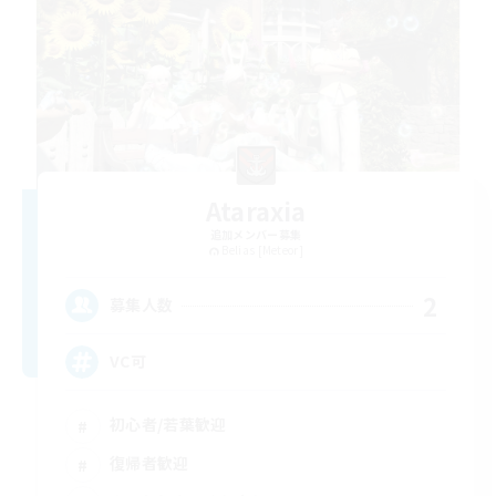
Ataraxia
追加メンバー募集
Belias [Meteor]
2
募集人数
VC可
初心者/若葉歓迎
復帰者歓迎