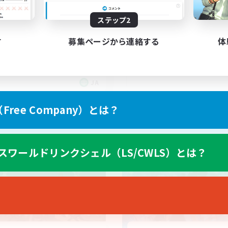
体験歓迎
者/若葉歓迎
なんでも楽しむ
ステップ2
たりゆっくり楽しむ
まったりゆっくり楽しむ
戦
雑談
す
募集ページから連絡する
体
者歓迎
JA
募集期間: 2026/09/06 まで
募集期間: 20
ree Company）とは？
ワールドリンクシェル
クロスワールドリンクシェル
スワールドリンクシェル（LS/CWLS）とは？
NEW