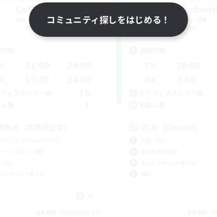
Collecter
TIME to cheris
コミュニティ探しをはじめる！
追加メンバー募集
追加メンバー募集
Meteor
Meteor
動時間
活動時間
21:00
24:00
20:00
日
平日
10:00
24:00
5:00
末
週末
15
クティブメンバー数
アクティブメンバー数
1
集人数
募集人数
備集め（募集停止中）
VC有 【Discord】
プリ（ミラージュプリズム）
社会人中心
リーンショット撮影
初心者/若葉歓迎
人中心
まったりゆっくり楽しむ
たりゆっくり楽しむ
雑談
JA
募集期間: 2026/09/06 まで
募集期間: 20