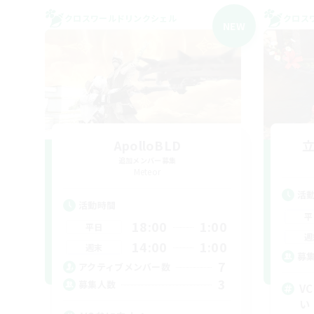
クロスワールドリンクシェル
クロス
NEW
ApolloBLD
追加メンバー募集
Meteor
活
活動時間
平
18:00
1:00
平日
週
14:00
1:00
週末
募
7
アクティブメンバー数
3
募集人数
V
い