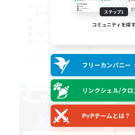
いつメンを作って、極･零式で
初心
ステップ1
あそぼう！
まっ
社会人中心
極挑
コミュニティを探
まったりゆっくり楽しむ
復帰
極挑戦
クリア目指して頑張る
JA
募集期間: 2026/09/06 まで
フリーカンパニー（F
クロスワールドリンクシェル
クロス
リンクシェル/クロ
NEW
PvPチームとは？