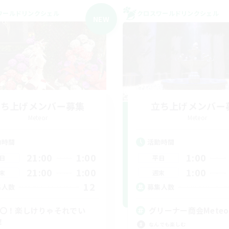
ワールドリンクシェル
クロスワールドリンクシェル
NEW
立ち上げメンバー募集
立ち上げメンバー
Meteor
Meteor
動時間
活動時間
21:00
1:00
1:00
日
平日
21:00
1:00
1:00
末
週末
12
集人数
募集人数
C〇！楽しけりゃそれでい
グリーナー商会Meteo
！
なんでも楽しむ