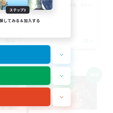
少人数VC、PC所持者、別ゲー
ステップ3
有、PVP
体験歓迎
験してみる＆加入する
社会人中心
雑談
なんでも楽しむ
JA
JA
26/09/06 まで
募集期間: 2026/09/06 まで
クロスワールドリンクシェル
NEW
NEW