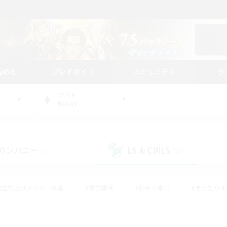
始める
プレイガイド
コミュニティ
ラ
WORLD
Belias
カンパニー
LS & CWLS
(32)
(187)
#立ち上げメンバー募集
#零式挑戦
#社会人中心
#まったり
体験歓迎
#クラフター中心
#ロールプレイ
#ギャザラー中心
ージュプリズム）
#スクリーンショット撮影
#クリア目指して頑張る