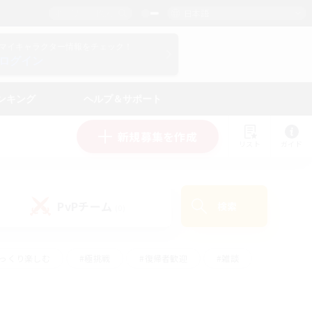
日本語
マイキャラクター情報をチェック！
ログイン
ンキング
ヘルプ＆サポート
新規募集を作成
リスト
ガイド
PvPチーム
検索
(0)
ゆっくり楽しむ
#極挑戦
#復帰者歓迎
#雑談
#ハウジング
#トレジャーハント
#レベリング
#プレイヤー主催イベント