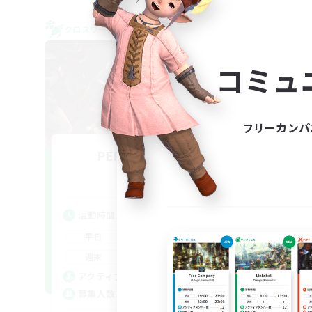
クロスワールドリンクシェル
クロス
コミュ
フリーカンパ
PEROPEROPRO
追加メンバー募集
Meteor
活
活動時間
平
--:--
--:--
平日
週
19:00
24:00
週末
募
7
アクティブメンバー数
1
募集人数