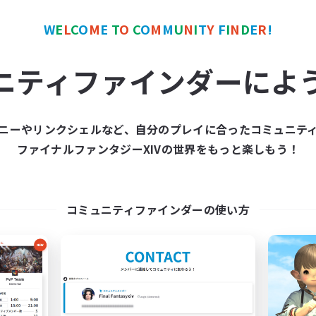
W
E
L
C
O
M
E
T
O
C
O
M
M
U
N
I
T
Y
F
I
N
D
E
R
!
ワールドリンクシェル
クロスワールドリンクシェル
NEW
ニティファインダーによ
ニーやリンクシェルなど、自分のプレイに合ったコミュニテ
ファイナルファンタジーXIVの世界をもっと楽しもう！
立ち上げメンバー募集
立ち上げメンバー
Meteor
Meteor
動時間
活動時間
コミュニティファインダーの使い方
22:00
24:00
19:00
日
平日
22:00
24:00
0:00
末
週末
2
集人数
募集人数
雑談VC