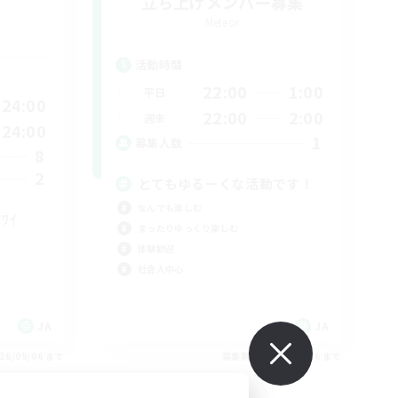
立ち上げメンバー募集
Meteor
活動時間
22:00
1:00
平日
24:00
22:00
2:00
週末
24:00
1
募集人数
8
2
とてもゆるーくな活動です！
なんでも楽しむ
۶ﾜｲﾜｲ
まったりゆっくり楽しむ
体験歓迎
社会人中心
JA
JA
26/09/06 まで
募集期間: 2026/09/06 まで