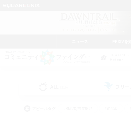
ニュース
FFXIVを
DATA CENTER
Meteor
ALL
フリー
(219)
アピールタグ
#初心者/若葉歓迎
#絶挑戦
#学生中心
#なんでも楽しむ
#モブハント
#
#演奏
#ミラプリ（ミラ