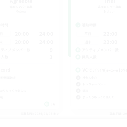
Agreable
Trial
追加メンバー募集
追加メンバー募集
Meteor
Meteor
動時間
活動時間
20:00
24:00
22:00
日
平日
20:00
24:00
22:00
末
週末
9
クティブメンバー数
アクティブメンバー数
3
集人数
募集人数
scord
VCでﾜｲﾜｲ٩(๑•̀ω•́๑)
者/若葉歓迎
社会人中心
トレジャーハント
たりゆっくり楽しむ
雑談
戦
まったりゆっくり楽しむ
JA
募集期間: 2026/09/06 まで
募集期間: 20