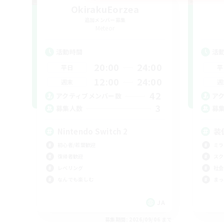
OkirakuEorzea
追加メンバー募集
Meteor
活動時間
活
20:00
24:00
平日
平
12:00
24:00
週末
週
42
アクティブメンバー数
ア
3
募集人数
募
Nintendo Switch 2
装
初心者/若葉歓迎
ミラ
復帰者歓迎
スク
レベリング
社会
なんでも楽しむ
まっ
JA
募集期間: 2026/09/06 まで