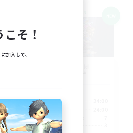
クロスワールドリンクシェル
NEW
NEW
うこそ！
ィに加入して、
募集
Free world
追加メンバー募集
Meteor
活動時間
1:00
22:00
24:00
平日
23:00
22:00
24:00
週末
2
7
アクティブメンバー数
3
募集人数