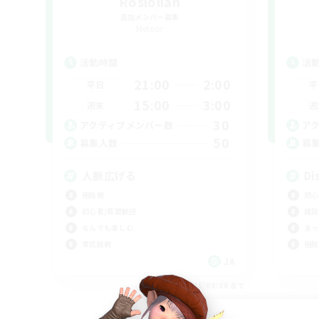
Roslolian
追加メンバー募集
Meteor
活動時間
活
21:00
2:00
平日
平
15:00
3:00
週末
週
30
アクティブメンバー数
ア
50
募集人数
募
人脈広げる
Di
極挑戦
初心
初心者/若葉歓迎
雑談
なんでも楽しむ
まっ
零式挑戦
極挑
JA
募集期間: 2026/09/06 まで