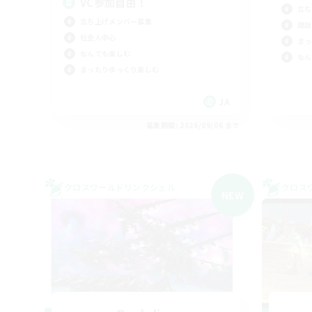
VC参加自由！
立ち
立ち上げメンバー募集
雑談
社会人中心
まっ
なんでも楽しむ
なん
まったりゆっくり楽しむ
JA
募集期間: 2026/09/06 まで
クロスワールドリンクシェル
クロス
NEW