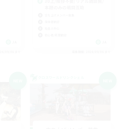
30上/挨拶不要/リアル雑談無/
本題のみの戦闘互助
立ち上げメンバー募集
復帰者歓迎
社会人中心
初心者/若葉歓迎
JA
JA
26/09/06 まで
募集期間: 2026/09/06 まで
クロスワールドリンクシェル
NEW
NEW