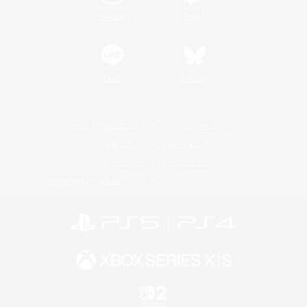
Instagram
Twitch
LINE
Bluesky
レーティング制度について
プライバシーポリシー
著作権について
サポートセンター
ライセンス
ルール＆ポリシー
利用者情報の外部送信について