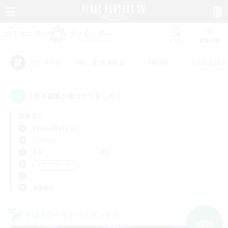
リスト
募集作成
#初心者/若葉歓迎
#絶挑戦
#立ち上げメ
アピールタグ
1件の募集が見つかりました！
指定なし
Belias (Meteor)
LS & CWLS
平日
週末
＃クラフター中心
使用言語
クロスワールドリンクシェル
NEW