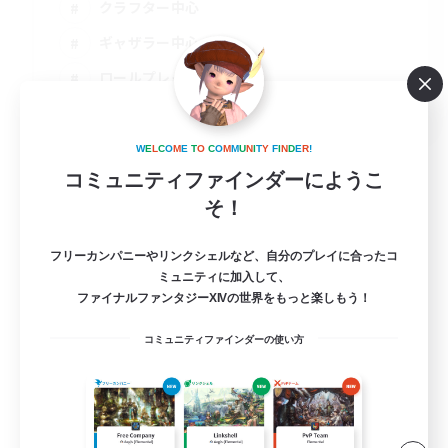
クラフター中心
ギャザラー中心
ロールプレイ
JA
詳細を見る
W
E
L
C
O
M
E
T
O
C
O
M
M
U
N
I
T
Y
F
I
N
D
E
R
!
募集期間: 2026/09/06 まで
コミュニティファインダーにようこ
そ！
フリーカンパニーやリンクシェルなど、自分のプレイに合ったコ
ミュニティに加入して、
ファイナルファンタジーXIVの世界をもっと楽しもう！
コミュニティファインダーの使い方