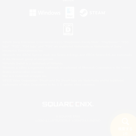
©2026 Sony Interactive Entertainment LLC."PlayStation Family Mark", "PlayStation", "PS5
logo", "PS5", "PS4 logo" and "PS4" are registered trademarks or trademarks of Sony
Interactive Entertainment Inc.
Microsoft, the XBOX Sphere mark, the Series X|S logo and XBOX Series X|S are trademarks
of the Microsoft group of companies.
Nintendo Switch is a trademark of Nintendo.
Windows is either a registered trademark or trademark of Microsoft Corporation in the United
States and/or other countries.
Mac is a trademark of Apple Inc.
©2026 Valve Corporation. Steam and the Steam logo are trademarks and/or registered
trademarks of Valve Corporation in the U.S. and/or other countries.
© SQUARE ENIX
LOGO ILLUSTRATION:© YOSHITAKA AMANO
検索する
1件