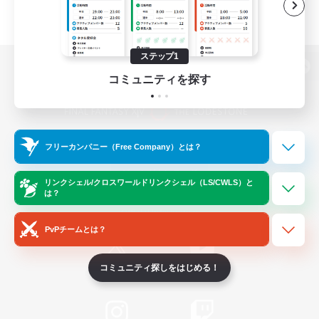
ステップ1
パソコン版へ
コミュニティを探す
関連商品
e-STOREで購入
フリーカンパニー（Free Company）とは？
ゲームダウンロード
リンクシェル/クロスワールドリンクシェル（LS/CWLS）と
は？
Official Information
PvPチームとは？
コミュニティ探しをはじめる！
/
X
News
YouTube