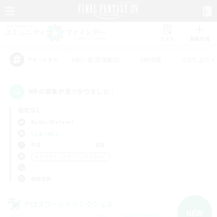
リスト
募集作成
#初心者/若葉歓迎
#絶挑戦
#立ち上げメ
アピールタグ
9件の募集が見つかりました！
指定なし
Belias (Meteor)
LS & CWLS
平日
週末
＃ミラプリ（ミラージュプリズム）
使用言語
クロスワールドリンクシェル
NEW