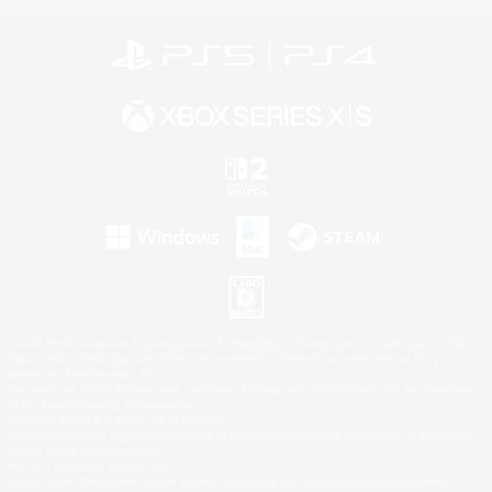
©2026 Sony Interactive Entertainment LLC."PlayStation Family Mark", "PlayStation", "PS5
logo", "PS5", "PS4 logo" and "PS4" are registered trademarks or trademarks of Sony
Interactive Entertainment Inc.
Microsoft, the XBOX Sphere mark, the Series X|S logo and XBOX Series X|S are trademarks
of the Microsoft group of companies.
Nintendo Switch is a trademark of Nintendo.
Windows is either a registered trademark or trademark of Microsoft Corporation in the United
States and/or other countries.
Mac is a trademark of Apple Inc.
©2026 Valve Corporation. Steam and the Steam logo are trademarks and/or registered