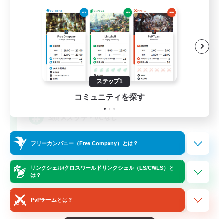
立ち上げメンバー募集
Meteor
ステップ1
10
募集人数
コミュニティを探す
3顔メスッテ・VCなし
立ち上げメンバー募集
フリーカンパニー（Free Company）とは？
まったりゆっくり楽しむ
リンクシェル/クロスワールドリンクシェル（LS/CWLS）と
は？
ミラプリ（ミラージュプリズム）
スクリーンショット撮影
PvPチームとは？
JA