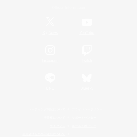
Official Information
/
X
News
YouTube
Instagram
Twitch
LINE
Bluesky
レーティング制度について
プライバシーポリシー
著作権について
サポートセンター
ライセンス
ルール＆ポリシー
利用者情報の外部送信について