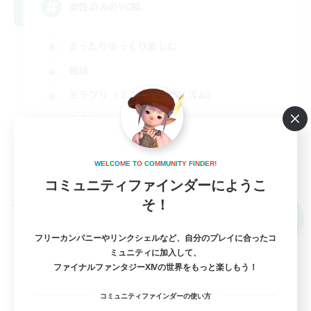
女性のみのVC鯖
まったりゆっくり楽しむ
雑談
ミラプリ（ミラージュプリズム）
スクリーンショット撮影
JA
詳細を見る
W
E
L
C
O
M
E
T
O
C
O
M
M
U
N
I
T
Y
F
I
N
D
E
R
!
募集期間: 2026/09/06 まで
コミュニティファインダーにようこ
そ！
クロスワールドリンクシェル
NEW
フリーカンパニーやリンクシェルなど、自分のプレイに合ったコ
ミュニティに加入して、
ファイナルファンタジーXIVの世界をもっと楽しもう！
コミュニティファインダーの使い方