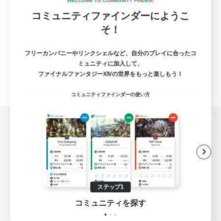
W
E
L
C
O
M
E
T
O
C
O
M
M
U
N
I
T
Y
F
I
N
D
E
R
!
コミュニティファインダーにようこ
そ！
フリーカンパニーやリンクシェルなど、自分のプレイに合ったコ
ミュニティに加入して、
ファイナルファンタジーXIVの世界をもっと楽しもう！
コミュニティファインダーの使い方
パソコン版へ
関連商品
e-STOREで購入
ステップ1
ゲームダウンロード
コミュニティを探す