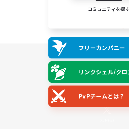
コミュニティを探
フリーカンパニー（F
リンクシェル/クロ
PvPチームとは？
X
/
News