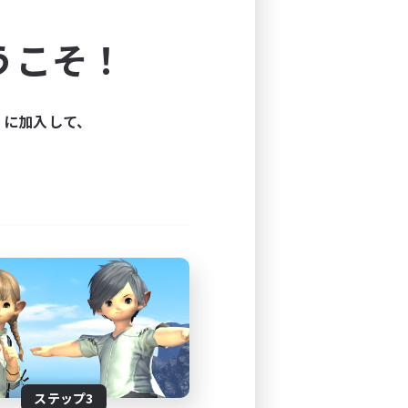
よう！
うこそ！
できます。
と楽しもう！
ィに加入して、
ステップ3