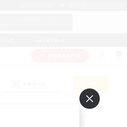
日本語
マイキャラクター情報をチェック！
ログイン
ンキング
ヘルプ＆サポート
新規募集を作成
リスト
ガイド
PvPチーム
検索
(0)
で