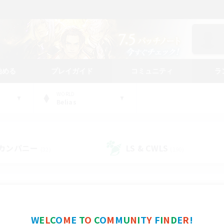
始める
プレイガイド
コミュニティ
ラ
WORLD
Belias
カンパニー
LS & CWLS
(32)
(190)
コミュニティファインダー
W
E
L
C
O
M
E
T
O
C
O
M
M
U
N
I
T
Y
F
I
N
D
E
R
!