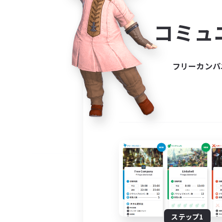
コミ
コミュ
コミュニ
自分に合っ
フリーカンパ
ステップ1