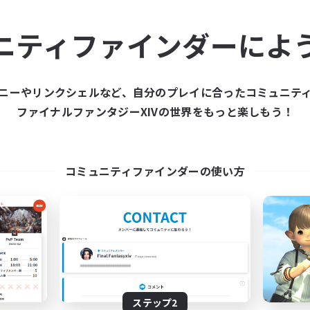
ュニティメンバーを集め
ニティファインダーによ
ティファインダーは、一緒に冒険する仲間を募集することが
た仲間を集めて、ファイナルファンタジーXIVの世界をもっ
ニーやリンクシェルなど、自分のプレイに合ったコミュニテ
ファイナルファンタジーXIVの世界をもっと楽しもう！
新規募集を作成する
コミュニティファインダーの使い方
ステップ2