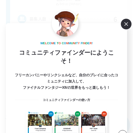
Belias [Meteor]
6
募集人数
VCなし、初心者熟練者どなたでも！
W
E
L
C
O
M
E
T
O
C
O
M
M
U
N
I
T
Y
F
I
N
D
E
R
!
体験歓迎
コミュニティファインダーにようこ
そ！
まったりゆっくり楽しむ
初心者/若葉歓迎
フリーカンパニーやリンクシェルなど、自分のプレイに合ったコ
復帰者歓迎
ミュニティに加入して、
ファイナルファンタジーXIVの世界をもっと楽しもう！
JA
コミュニティファインダーの使い方
詳細を見る
募集期間: 2026/09/05 まで
フリーカンパニー
NEW