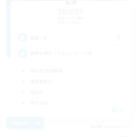
EGOIST
追加メンバー募集
Belias [Meteor]
5
募集人数
戦闘も頑張ってみたい方！VC無
初心者/若葉歓迎
復帰者歓迎
極挑戦
零式挑戦
JA
詳細を見る
募集期間: 2026/09/05 まで