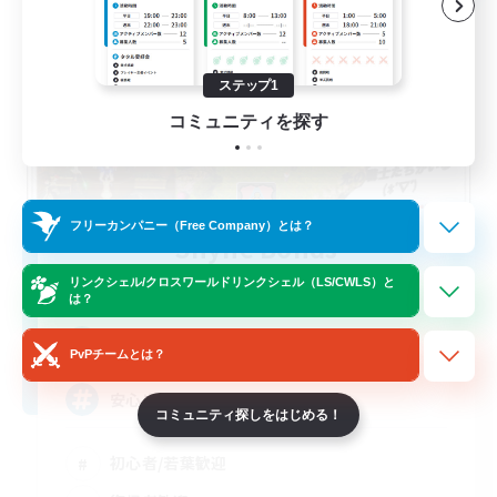
ステップ1
コミュニティを探す
フリーカンパニー（Free Company）とは？
Shyne Bonds
追加メンバー募集
リンクシェル/クロスワールドリンクシェル（LS/CWLS）と
Belias [Meteor]
は？
5
募集人数
PvPチームとは？
安心出来る帰る場所
コミュニティ探しをはじめる！
初心者/若葉歓迎