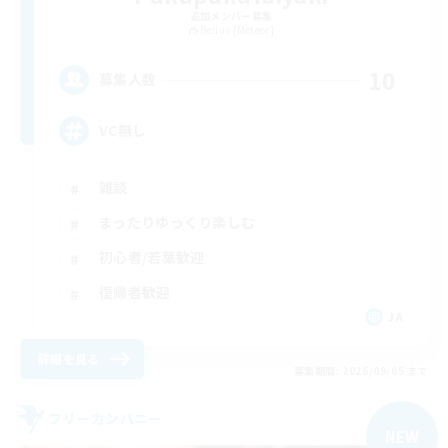
追加メンバー募集
Belias [Meteor]
10
募集人数
VC無し
雑談
まったりゆっくり楽しむ
初心者/若葉歓迎
復帰者歓迎
JA
詳細を見る
募集期間: 2026/09/05 まで
フリーカンパニー
NEW