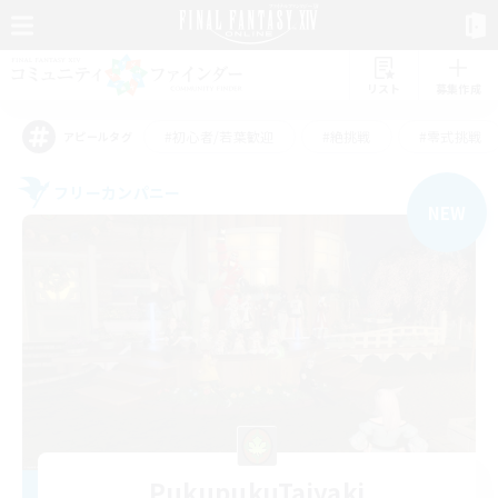
リスト
募集作成
#初心者/若葉歓迎
#絶挑戦
#零式挑戦
アピールタグ
フリーカンパニー
NEW
PukupukuTaiyaki