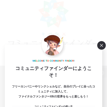
W
E
L
C
O
M
E
T
O
C
O
M
M
U
N
I
T
Y
F
I
N
D
E
R
!
コミュニティファインダーにようこ
そ！
パソコン版へ
フリーカンパニーやリンクシェルなど、自分のプレイに合ったコ
ミュニティに加入して、
ファイナルファンタジーXIVの世界をもっと楽しもう！
関連商品
e-STOREで購入
コミュニティファインダーの使い方