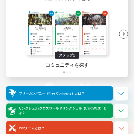
ゲームダウンロード
Official Information
/
X
News
YouTube
ステップ1
コミュニティを探す
Instagram
Twitch
フリーカンパニー（Free Company）とは？
LINE
Bluesky
リンクシェル/クロスワールドリンクシェル（LS/CWLS）と
は？
レーティング制度について
プライバシーポリシー
著作権について
サポートセンター
PvPチームとは？