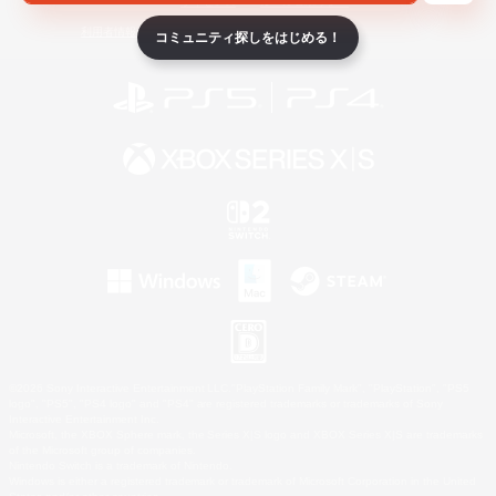
ライセンス
ルール＆ポリシー
利用者情報の外部送信について
コミュニティ探しをはじめる！
©2026 Sony Interactive Entertainment LLC."PlayStation Family Mark", "PlayStation", "PS5
logo", "PS5", "PS4 logo" and "PS4" are registered trademarks or trademarks of Sony
Interactive Entertainment Inc.
Microsoft, the XBOX Sphere mark, the Series X|S logo and XBOX Series X|S are trademarks
of the Microsoft group of companies.
Nintendo Switch is a trademark of Nintendo.
Windows is either a registered trademark or trademark of Microsoft Corporation in the United