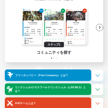
ゲームダウンロード
Official Information
/
X
News
YouTube
ステップ1
コミュニティを探す
Instagram
Twitch
フリーカンパニー（Free Company）とは？
LINE
Bluesky
リンクシェル/クロスワールドリンクシェル（LS/CWLS）と
は？
レーティング制度について
プライバシーポリシー
著作権について
サポートセンター
PvPチームとは？