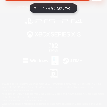
ライセンス
ルール＆ポリシー
利用者情報の外部送信について
コミュニティ探しをはじめる！
©2026 Sony Interactive Entertainment LLC."PlayStation Family Mark", "PlayStation", "PS5
logo", "PS5", "PS4 logo" and "PS4" are registered trademarks or trademarks of Sony
Interactive Entertainment Inc.
Microsoft, the XBOX Sphere mark, the Series X|S logo and XBOX Series X|S are trademarks
of the Microsoft group of companies.
Nintendo Switch is a trademark of Nintendo.
Windows is either a registered trademark or trademark of Microsoft Corporation in the United