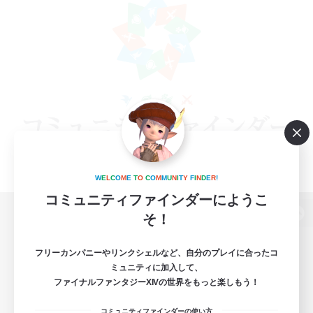
W
E
L
C
O
M
E
T
O
C
O
M
M
U
N
I
T
Y
F
I
N
D
E
R
!
コミュニティファインダーにようこ
そ！
パソコン版へ
フリーカンパニーやリンクシェルなど、自分のプレイに合ったコ
ミュニティに加入して、
ファイナルファンタジーXIVの世界をもっと楽しもう！
関連商品
e-STOREで購入
コミュニティファインダーの使い方