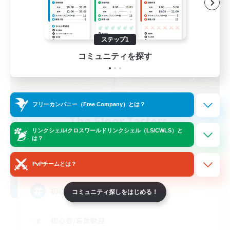
ステップ1
コミュニティを探す
フリーカンパニー（Free Company）とは？
The Floor Tasters
リンクシェル/クロスワールドリンクシェル（LS/CWLS）と
追加メンバー募集
は？
Mandragora [Meteor]
5
募集人数
PvPチームとは？
初心者大募集！床ペロFC！
コミュニティ探しをはじめる！
初心者/若葉歓迎