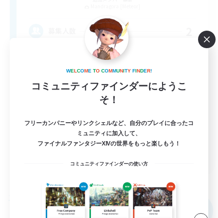
Mandragora [Meteor]
2
募集人数
少人数。VCなし。自由に、一緒に。ギャザク
ラも
W
E
L
C
O
M
E
T
O
C
O
M
M
U
N
I
T
Y
F
I
N
D
E
R
!
コミュニティファインダーにようこ
体験歓迎
そ！
初心者/若葉歓迎
復帰者歓迎
フリーカンパニーやリンクシェルなど、自分のプレイに合ったコ
ミュニティに加入して、
プレイヤー主催イベント
ファイナルファンタジーXIVの世界をもっと楽しもう！
JA
コミュニティファインダーの使い方
詳細を見る
募集期間: 2026/09/05 まで
フリーカンパニー
NEW