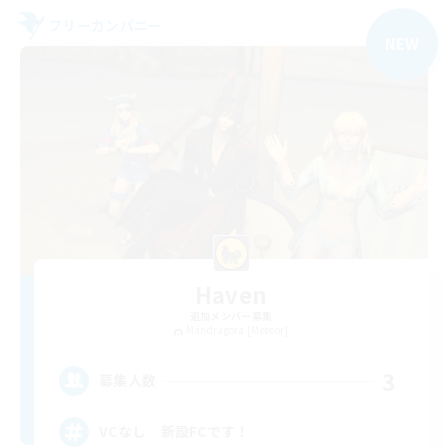
フリーカンパニー
NEW
Haven
追加メンバー募集
Mandragora [Meteor]
3
募集人数
VCなし 新設FCです！