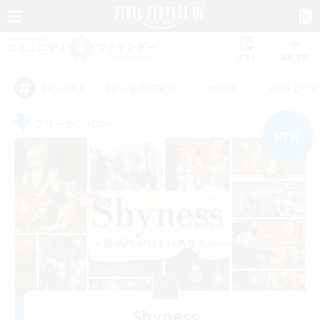
リスト
募集作成
#初心者/若葉歓迎
#絶挑戦
#立ち上げメ
アピールタグ
フリーカンパニー
NEW
Shyness