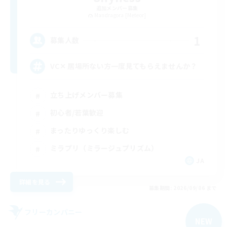
追加メンバー募集
Mandragora [Meteor]
1
募集人数
VC✕ 居場所ない方一度見てもらえませんか？
立ち上げメンバー募集
初心者/若葉歓迎
まったりゆっくり楽しむ
ミラプリ（ミラージュプリズム）
JA
詳細を見る
募集期間: 2026/09/06 まで
フリーカンパニー
NEW