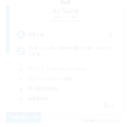
As Guild
追加メンバー募集
Mandragora [Meteor]
3
募集人数
SS班・コス部・床掃除完備・VC無・おもてな
し完備
ミラプリ（ミラージュプリズム）
スクリーンショット撮影
初心者/若葉歓迎
復帰者歓迎
JA
詳細を見る
募集期間: 2026/09/06 まで