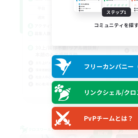
平
20:00
24:00
平日
ステップ1
週
20:00
24:00
週末
募
コミュニティを探
2
アクティブメンバー数
12
募集人数
3
本
30上/挨拶不要/リアル雑談無/
立ち
本題のみの戦闘互助
復帰
立ち上げメンバー募集
フリーカンパニー（F
社会
復帰者歓迎
初心
社会人中心
初心者/若葉歓迎
リンクシェル/クロ
JA
募集期間: 2026/09/06 まで
PvPチームとは？
クロスワールドリンクシェル
クロス
NEW