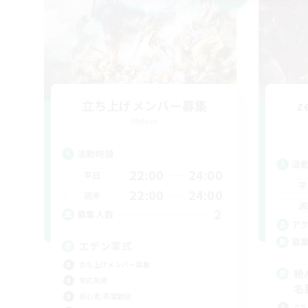
立ち上げメンバー募集
z
Meteor
活動時間
活
22:00
24:00
平日
平
22:00
24:00
週末
週
2
募集人数
ア
募
エデン零式
立ち上げメンバー募集
絶
零式挑戦
名
初心者/若葉歓迎
立ち