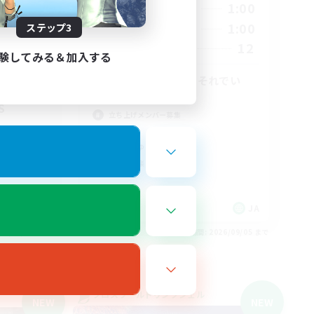
21:00
1:00
平日
2:00
21:00
1:00
ステップ3
週末
2:00
12
募集人数
験してみる＆加入する
3
7
VC〇！楽しけりゃそれでい
い！
S
立ち上げメンバー募集
雑談
まったりゆっくり楽しむ
なんでも楽しむ
JA
JA
26/09/06 まで
募集期間: 2026/09/05 まで
クロスワールドリンクシェル
NEW
NEW