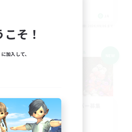
まったりゆっくり楽しむ
なんでも楽しむ
JA
JA
26/09/06 まで
募集期間: 2026/09/06 まで
うこそ！
クロスワールドリンクシェル
ィに加入して、
NEW
NEW
立ち上げメンバー募集
Meteor
活動時間