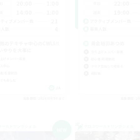
20:00
1:00
22:00
日
平日
14:00
1:00
19:00
末
週末
21
クティブメンバー数
アクティブメンバー数
4
集人数
募集人数
C無のテキチャ中心のCWLS‼︎
黄金極羽あつめ
いやりを大事に
立ち上げメンバー募集
上げメンバー募集
初心者/若葉歓迎
人中心
クリア目指して頑張る
者/若葉歓迎
極挑戦
でも楽しむ
JA
募集期間: 2026/09/06 まで
募集期間: 20
ワールドリンクシェル
クロスワールドリンクシェル
NEW