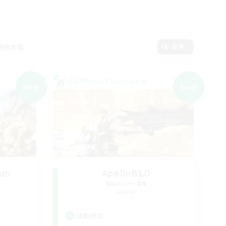
使用言語
変更
クロスワールドリンクシェル
NEW
NEW
van
ApolloBLD
追加メンバー募集
Meteor
活動時間