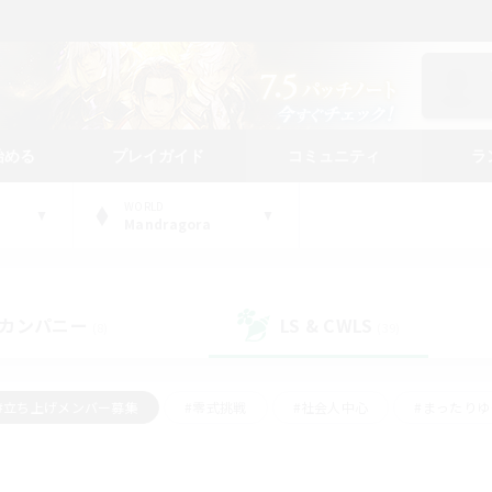
始める
プレイガイド
コミュニティ
ラ
WORLD
Mandragora
カンパニー
LS & CWLS
(8)
(39)
#立ち上げメンバー募集
#零式挑戦
#社会人中心
#まったり
体験歓迎
#クラフター中心
#ロールプレイ
#ギャザラー中心
ージュプリズム）
#スクリーンショット撮影
#クリア目指して頑張る