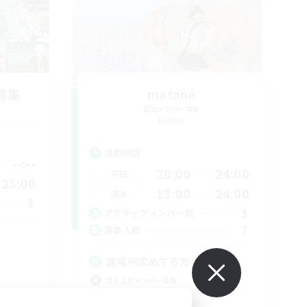
募集
matane
追加メンバー募集
Meteor
活動時間
--:--
20:00
24:00
平日
23:00
13:00
24:00
週末
3
3
アクティブメンバー数
7
募集人数
居場所求めてる方〜〜〜！
立ち上げメンバー募集
社会人中心