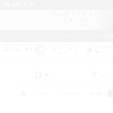
ニュース
FFXIVを
DATA CENTER
Meteor
ALL
フリー
(47)
アピールタグ
#初心者/若葉歓迎
#絶挑戦
#学生中心
#なんでも楽しむ
#モブハント
#
#演奏
#ミラプリ（ミラ