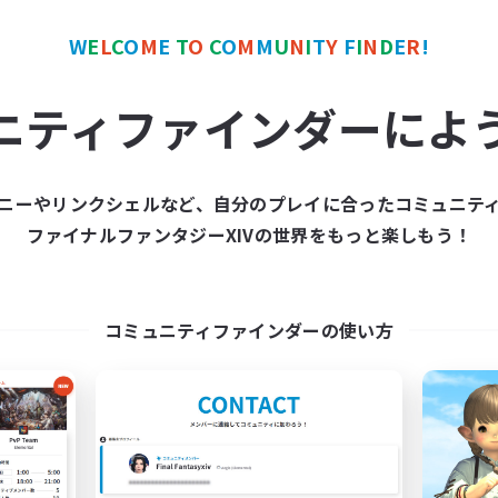
ア目指して頑張る
W
E
L
C
O
M
E
T
O
C
O
M
M
U
N
I
T
Y
F
I
N
D
E
R
!
JA
募集期間: 2026/09/06 まで
募集期間: 20
ニティファインダーによ
ワールドリンクシェル
クロスワールドリンクシェル
ニーやリンクシェルなど、自分のプレイに合ったコミュニテ
NEW
ファイナルファンタジーXIVの世界をもっと楽しもう！
コミュニティファインダーの使い方
立ち上げメンバー募集
OSUcafe
Meteor
追加メンバー募集
Meteor
動時間
活動時間