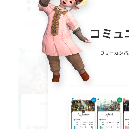
なんでも楽しむ
クリ
立ち上げメンバー募集
JA
募集期間: 2026/09/06 まで
コミュ
クロスワールドリンクシェル
クロス
フリーカンパ
NEW
Second Chapter
追加メンバー募集
Meteor
活
活動時間