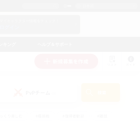
日本語
マイキャラクター情報をチェック！
ログイン
ンキング
ヘルプ＆サポート
新規募集を作成
リスト
ガイド
PvPチーム
検索
(0)
ゆっくり楽しむ
#極挑戦
#復帰者歓迎
#雑談
#ハウジング
#トレジャーハント
#レベリング
#プレイヤー主催イベント