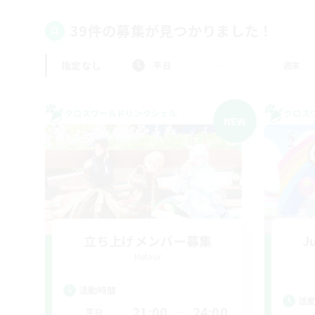
39件の募集が見つかりました！
指定なし
平日
週末
クロスワールドリンクシェル
クロス
NEW
立ち上げメンバー募集
Ju
Meteor
活動時間
活
21:00
24:00
平日