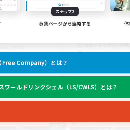
20:00
24:00
日
12:00
平日
20:00
24:00
ステップ2
末
12:00
週末
15
集人数
す
募集ページから連絡する
体
アクティブメンバー数
募集人数
0上/挨拶不要/リアル雑談無/
題のみの戦闘互助
女性♂キャラ使いCWL
上げメンバー募集
立ち上げメンバー募集
者歓迎
初心者/若葉歓迎
ree Company）とは？
人中心
雑談
者/若葉歓迎
まったりゆっくり楽しむ
スワールドリンクシェル（LS/CWLS）とは？
JA
募集期間: 2026/09/06 まで
募集期間: 20
ワールドリンクシェル
クロスワールドリンクシェル
NEW