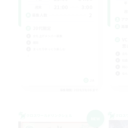
平
21:00
3:00
週末
週
2
募集人数
ア
募
20代限定
立ち上げメンバー募集
V
雑談
思
まったりゆっくり楽しむ
立ち
社会
初心
なん
JA
募集期間: 2026/09/06 まで
クロスワールドリンクシェル
クロス
NEW