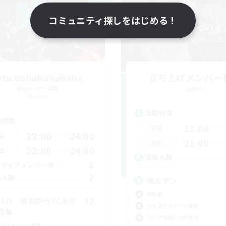
コミュニティ探しをはじめる！
etu bahahanahaha
立ち上げメンバー
追加メンバー募集
Meteor
Meteor
活動時間
動時間
21:00
平日
22:00
24:00
日
21:00
週末
22:00
24:00
末
募集人数
6
クティブメンバー数
2
集人数
絶エデン
絶挑戦
バハ 最初からVCあり T2
立ち上げメンバー募集
募集
クリア目指して頑張る
上げメンバー募集