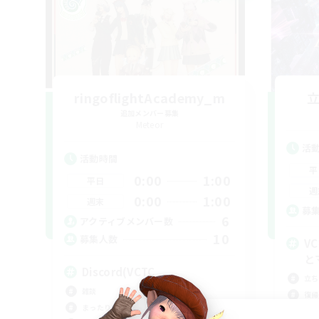
ringoflightAcademy_m
追加メンバー募集
Meteor
活
活動時間
平
0:00
1:00
平日
週
0:00
1:00
週末
募
6
アクティブメンバー数
10
募集人数
V
と
Discord(VCTC
立ち
雑談
復帰
まったりゆっくり楽しむ
零式