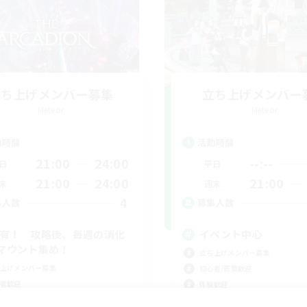
立ち上げメンバー募集
立ち上げメンバー
Meteor
Meteor
動時間
活動時間
21:00
24:00
--:--
日
平日
21:00
24:00
21:00
末
週末
4
集人数
募集人数
C有！ 攻略後、毎週の消化
イベント中心
マウント集め！
立ち上げメンバー募集
上げメンバー募集
初心者/若葉歓迎
者歓迎
体験歓迎
挑戦
プレイヤー主催イベント