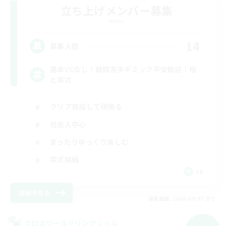
立ち上げメンバー募集
Meteor
14
募集人数
基本VCなし！戦闘苦手ギミック不安歓迎！極
と零式
クリア目指して頑張る
社会人中心
まったりゆっくり楽しむ
零式挑戦
JA
詳細を見る
募集期間: 2026/09/07 まで
クロスワールドリンクシェル