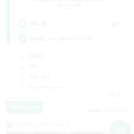
追加メンバー募集
Meteor
10
募集人数
週末朝活メイン雑談VC！DC不問！
極挑戦
雑談
社会人中心
トレジャーハント
JA
詳細を見る
募集期間: 2026/09/07 まで
クロスワールドリンクシェル
NEW