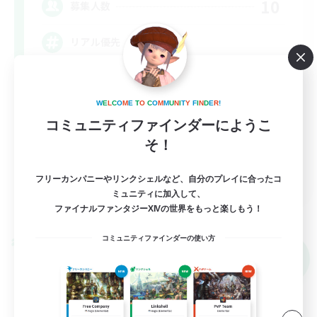
10
募集人数
リアル優先
立ち上げメンバー募集
W
E
L
C
O
M
E
T
O
C
O
M
M
U
N
I
T
Y
F
I
N
D
E
R
!
初心者/若葉歓迎
コミュニティファインダーにようこ
復帰者歓迎
そ！
まったりゆっくり楽しむ
JA
フリーカンパニーやリンクシェルなど、自分のプレイに合ったコ
ミュニティに加入して、
詳細を見る
ファイナルファンタジーXIVの世界をもっと楽しもう！
募集期間: 2026/09/07 まで
コミュニティファインダーの使い方
クロスワールドリンクシェル
NEW