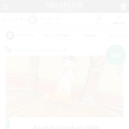
リスト
募集作成
#初心者/若葉歓迎
#絶挑戦
#立ち上げメ
アピールタグ
クロスワールドリンクシェル
NEW
AsakatuTonkatuSAN