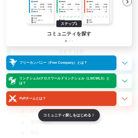
ステップ1
コミュニティを探す
GET UP
追加メンバー募集
Meteor
フリーカンパニー（Free Company）とは？
5
募集人数
リンクシェル/クロスワールドリンクシェル（LS/CWLS）と
は？
ＶC有（時々聞き専なら可）
PvPチームとは？
初心者/若葉歓迎
コミュニティ探しをはじめる！
復帰者歓迎
雑談