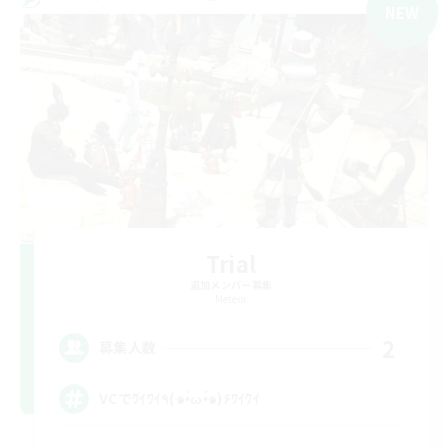
NEW
Trial
追加メンバー募集
Meteor
2
募集人数
VCでﾜｲﾜｲ٩(๑•̀ω•́๑)۶ﾜｲﾜｲ