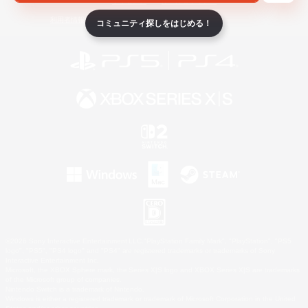
ライセンス
ルール＆ポリシー
利用者情報の外部送信について
コミュニティ探しをはじめる！
©2026 Sony Interactive Entertainment LLC."PlayStation Family Mark", "PlayStation", "PS5
logo", "PS5", "PS4 logo" and "PS4" are registered trademarks or trademarks of Sony
Interactive Entertainment Inc.
Microsoft, the XBOX Sphere mark, the Series X|S logo and XBOX Series X|S are trademarks
of the Microsoft group of companies.
Nintendo Switch is a trademark of Nintendo.
Windows is either a registered trademark or trademark of Microsoft Corporation in the United