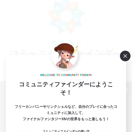
W
E
L
C
O
M
E
T
O
C
O
M
M
U
N
I
T
Y
F
I
N
D
E
R
!
コミュニティファインダーにようこ
そ！
パソコン版へ
フリーカンパニーやリンクシェルなど、自分のプレイに合ったコ
ミュニティに加入して、
ファイナルファンタジーXIVの世界をもっと楽しもう！
関連商品
e-STOREで購入
コミュニティファインダーの使い方