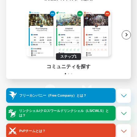
ゲームダウンロード
Official Information
/
X
News
YouTube
ステップ1
コミュニティを探す
Instagram
Twitch
フリーカンパニー（Free Company）とは？
LINE
Bluesky
リンクシェル/クロスワールドリンクシェル（LS/CWLS）と
は？
レーティング制度について
プライバシーポリシー
著作権について
サポートセンター
PvPチームとは？