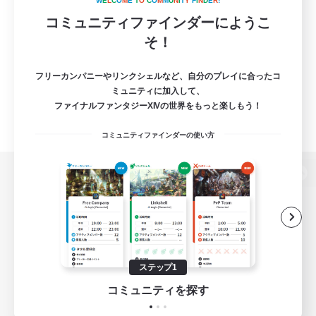
W
E
L
C
O
M
E
T
O
C
O
M
M
U
N
I
T
Y
F
I
N
D
E
R
!
コミュニティファインダーにようこ
そ！
フリーカンパニーやリンクシェルなど、自分のプレイに合ったコ
ミュニティに加入して、
ファイナルファンタジーXIVの世界をもっと楽しもう！
コミュニティファインダーの使い方
パソコン版へ
関連商品
e-STOREで購入
ステップ1
ゲームダウンロード
コミュニティを探す