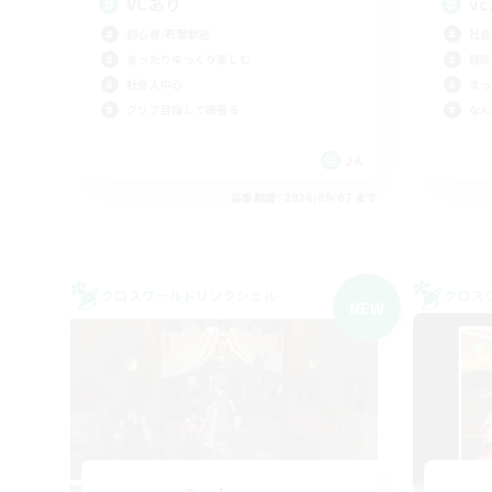
VCあり
v
初心者/若葉歓迎
社会
まったりゆっくり楽しむ
雑談
社会人中心
まっ
クリア目指して頑張る
なん
JA
募集期間: 2026/09/07 まで
クロスワールドリンクシェル
クロス
NEW