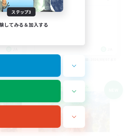
ステップ3
〜！
VC有 【Discord】
社会人中心
験してみる＆加入する
初心者/若葉歓迎
まったりゆっくり楽しむ
雑談
JA
JA
26/09/07 まで
募集期間: 2026/09/07 まで
クロスワールドリンクシェル
NEW
NEW