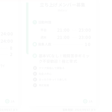
立ち上げメンバー募集
Meteor
活動時間
21:00
23:00
平日
24:00
21:00
23:00
週末
24:00
10
募集人数
8
2
基本VCなし！戦闘苦手ギミッ
ク不安歓迎！極と零式
۶ﾜｲﾜｲ
クリア目指して頑張る
社会人中心
まったりゆっくり楽しむ
零式挑戦
JA
JA
26/09/07 まで
募集期間: 2026/09/07 まで