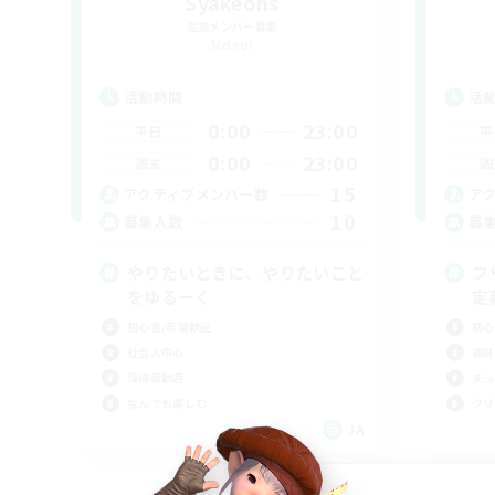
Syakeons
追加メンバー募集
Meteor
活動時間
活
0:00
23:00
平日
平
0:00
23:00
週末
週
15
アクティブメンバー数
ア
10
募集人数
募
やりたいときに、やりたいこと
フ
をゆるーく
定
初心者/若葉歓迎
初心
社会人中心
極挑
復帰者歓迎
まっ
なんでも楽しむ
クリ
JA
募集期間: 2026/09/07 まで