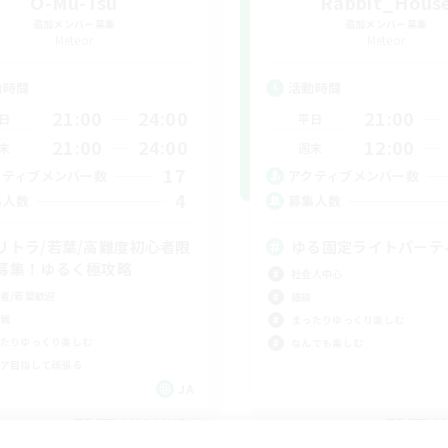
O-Mu-Tsu
Rabbit_Hous
追加メンバー募集
追加メンバー募集
Meteor
Meteor
動時間
活動時間
21:00
24:00
21:00
日
平日
21:00
24:00
12:00
末
週末
17
クティブメンバー数
アクティブメンバー数
4
集人数
募集人数
リトラ/若葉/高難度初心者限
ゆる固定ライトパーテ
募集！ゆるく極攻略
社会人中心
者/若葉歓迎
雑談
戦
まったりゆっくり楽しむ
たりゆっくり楽しむ
なんでも楽しむ
ア目指して頑張る
JA
募集期間: 2026/09/07 まで
募集期間: 20