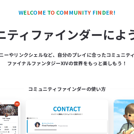
W
E
L
C
O
M
E
T
O
C
O
M
M
U
N
I
T
Y
F
I
N
D
E
R
!
ワールドリンクシェル
クロスワールドリンクシェル
NEW
ニティファインダーによ
ニーやリンクシェルなど、自分のプレイに合ったコミュニテ
ファイナルファンタジーXIVの世界をもっと楽しもう！
立ち上げメンバー募集
matane
Meteor
追加メンバー募集
Meteor
コミュニティファインダーの使い方
動時間
活動時間
--:--
--:--
日
20:00
平日
21:00
23:00
末
13:00
週末
4
集人数
アクティブメンバー数
募集人数