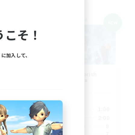
クロスワールドリンクシェル
NEW
NEW
うこそ！
ィに加入して、
TIME to cherish
追加メンバー募集
Meteor
活動時間
24:00
20:00
1:00
平日
24:00
5:00
2:00
週末
6
8
アクティブメンバー数
4
7
募集人数