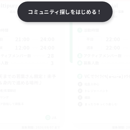
ltipurpose support
Trial
コミュニティ探しをはじめる！
追加メンバー募集
追加メンバー募集
Meteor
Meteor
動時間
活動時間
21:00
24:00
22:00
日
平日
12:00
24:00
22:00
末
週末
28
クティブメンバー数
アクティブメンバー数
3
集人数
募集人数
天までの若葉さん限定！未予
VCでﾜｲﾜｲ٩(๑•̀ω•́๑)
＆身内で進める場所♪
社会人中心
者/若葉歓迎
トレジャーハント
リング
雑談
ア目指して頑張る
まったりゆっくり楽しむ
JA
募集期間: 2026/09/07 まで
募集期間: 20