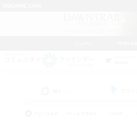
ニュース
FFXIVを
DATA CENTER
Meteor
ALL
フリー
(223)
アピールタグ
#初心者/若葉歓迎
#絶挑戦
#なんでも楽しむ
#学生中心
#モブハント
#レベリング
#クリア目指し