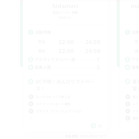
hidamari
mu
追加メンバー募集
Meteor
活動時間
活
22:00
24:00
平日
平
22:00
24:00
週末
週
7
アクティブメンバー数
ア
3
募集人数
募
DC不問！のんびりマイペー
蒼
ス！
習
まったりゆっくり楽しむ
初心
スクリーンショット撮影
レベ
ミラプリ（ミラージュプリズム）
クリ
雑談
JA
募集期間: 2026/09/07 まで