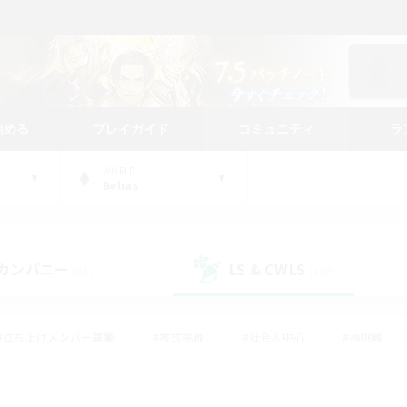
始める
プレイガイド
コミュニティ
ラ
WORLD
Belias
カンパニー
LS & CWLS
(33)
(190)
#立ち上げメンバー募集
#零式挑戦
#社会人中心
#極挑戦
#体験歓迎
#ロールプレイ
#ギャザラー中心
#クラフター中
て頑張る
#スクリーンショット撮影
#ミラプリ（ミラージュプリズム