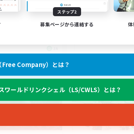
ベント中心
上げメンバー募集
ステップ2
居場所求めてる方〜〜
者/若葉歓迎
立ち上げメンバー募集
歓迎
す
募集ページから連絡する
体
社会人中心
イヤー主催イベント
まったりゆっくり楽しむ
なんでも楽しむ
JA
募集期間: 2026/09/07 まで
募集期間: 20
ree Company）とは？
ワールドリンクシェル
クロスワールドリンクシェル
スワールドリンクシェル（LS/CWLS）とは？
NEW