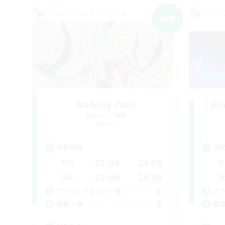
クロスワールドリンクシェル
クロス
NEW
Walking Path
Ki
追加メンバー募集
Meteor
活動時間
活
21:00
24:00
平日
平
21:00
24:00
週末
週
6
アクティブメンバー数
ア
8
募集人数
募