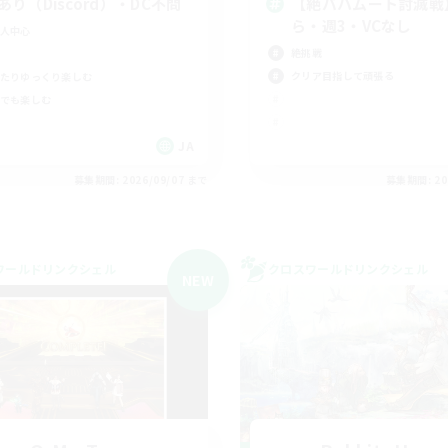
cあり（Discord）・DC不問
【絶バハムート討滅戦
ら・週3・VCなし
人中心
絶挑戦
クリア目指して頑張る
たりゆっくり楽しむ
でも楽しむ
JA
募集期間: 2026/09/07 まで
募集期間: 20
ワールドリンクシェル
クロスワールドリンクシェル
NEW