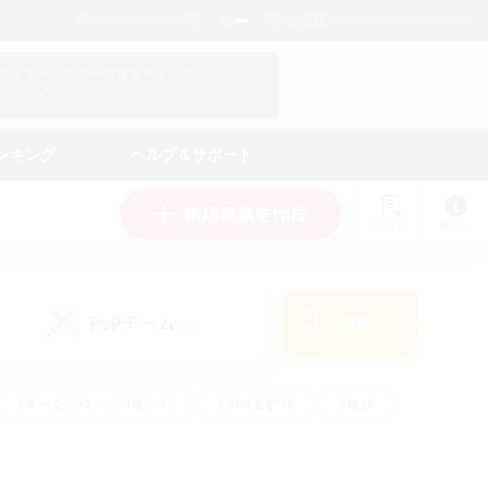
日本語
マイキャラクター情報をチェック！
ログイン
ンキング
ヘルプ＆サポート
新規募集を作成
リスト
ガイド
PvPチーム
検索
(0)
#まったりゆっくり楽しむ
#復帰者歓迎
#雑談
心
#演奏
#トレジャーハント
#ハウジング
）
#プレイヤー主催イベント