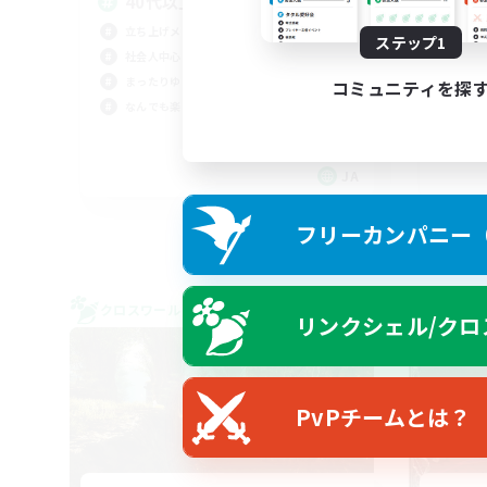
40代以上、VCメイン
イ
立ち上げメンバー募集
立ち
ステップ1
社会人中心
初心
まったりゆっくり楽しむ
体験
コミュニティを探
なんでも楽しむ
プレ
JA
募集期間: 2026/09/07 まで
フリーカンパニー（F
クロスワールドリンクシェル
クロス
リンクシェル/クロ
NEW
PvPチームとは？