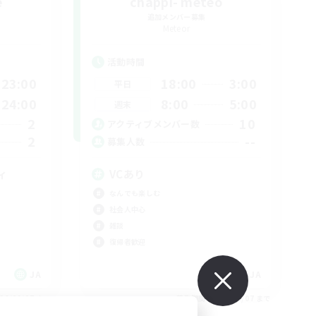
e
chappi- meteo
追加メンバー募集
Meteor
活動時間
23:00
18:00
3:00
平日
24:00
8:00
5:00
週末
2
10
アクティブメンバー数
2
--
募集人数
ィ
VCあり
なんでも楽しむ
社会人中心
雑談
復帰者歓迎
JA
JA
26/09/07 まで
募集期間: 2026/09/07 まで