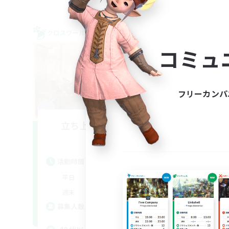
クロスワールドリンクシェル
クロス
NEW
コミュ
フリーカンパ
立ち上げメンバー募集
Meteor
活動時間
活
20:00
23:00
平日
平
19:00
24:00
週末
週
2
募集人数
募