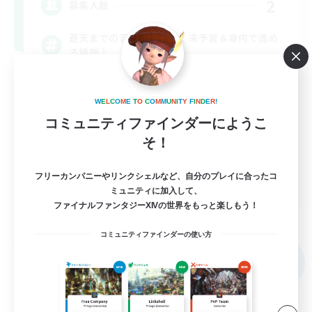
2
募集人数
蒼天までの若葉さん限定！未予習＆身内で進め
る場所♪
初心者/若葉歓迎
W
E
L
C
O
M
E
T
O
C
O
M
M
U
N
I
T
Y
F
I
N
D
E
R
!
レベリング
コミュニティファインダーにようこ
クリア目指して頑張る
そ！
雑談
フリーカンパニーやリンクシェルなど、自分のプレイに合ったコ
JA
ミュニティに加入して、
ファイナルファンタジーXIVの世界をもっと楽しもう！
詳細を見る
募集期間: 2026/09/07 まで
コミュニティファインダーの使い方
フリーカンパニー
NEW