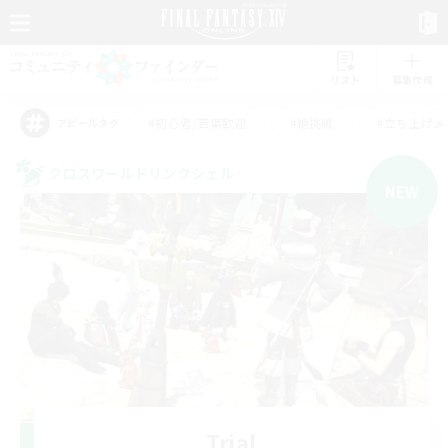
リスト
募集作成
#初心者/若葉歓迎
#絶挑戦
#立ち上げメ
アピールタグ
クロスワールドリンクシェル
NEW
Trial