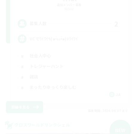
追加メンバー募集
Meteor
2
募集人数
VCでﾜｲﾜｲ٩(๑•̀ω•́๑)۶ﾜｲﾜｲ
社会人中心
トレジャーハント
雑談
まったりゆっくり楽しむ
JA
詳細を見る
募集期間: 2026/09/07 まで
クロスワールドリンクシェル
NEW