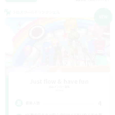
クロスワールドリンクシェル
NEW
Just flow & have fun
追加メンバー募集
Meteor
4
募集人数
VC無のテキチャ中心のCWLS‼︎思いやりを大事