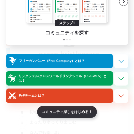
ステップ1
コミュニティを探す
green bristlegrass
追加メンバー募集
フリーカンパニー（Free Company）とは？
Belias [Meteor]
リンクシェル/クロスワールドリンクシェル（LS/CWLS）と
5
募集人数
は？
初心者さん大歓迎！不慣れだって大丈夫。
PvPチームとは？
初心者/若葉歓迎
コミュニティ探しをはじめる！
まったりゆっくり楽しむ
なんでも楽しむ