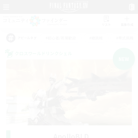
リスト
募集作成
#初心者/若葉歓迎
#絶挑戦
#零式挑戦
アピールタグ
クロスワールドリンクシェル
NEW
ApolloBLD