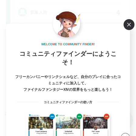
4
募集人数
VC無し
なんでも楽しむ
W
E
L
C
O
M
E
T
O
C
O
M
M
U
N
I
T
Y
F
I
N
D
E
R
!
コミュニティファインダーにようこ
まったりゆっくり楽しむ
そ！
雑談
社会人中心
フリーカンパニーやリンクシェルなど、自分のプレイに合ったコ
ミュニティに加入して、
JA
ファイナルファンタジーXIVの世界をもっと楽しもう！
詳細を見る
募集期間: 2026/09/06 まで
コミュニティファインダーの使い方
クロスワールドリンクシェル
NEW