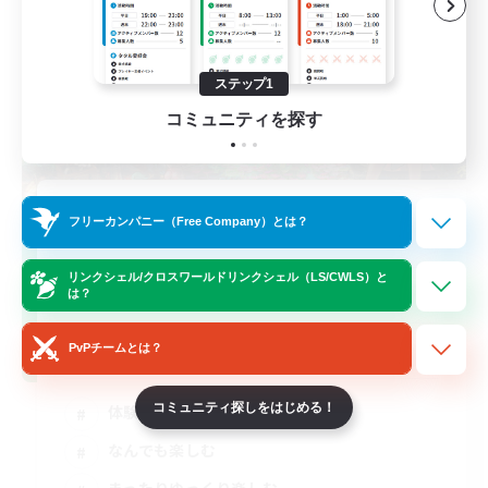
ステップ1
コミュニティを探す
立ち上げメンバー募集
フリーカンパニー（Free Company）とは？
Meteor
リンクシェル/クロスワールドリンクシェル（LS/CWLS）と
2
募集人数
は？
雑談VC
PvPチームとは？
コミュニティ探しをはじめる！
体験歓迎
なんでも楽しむ