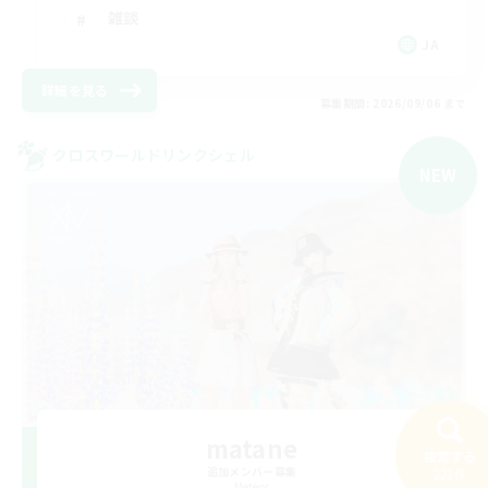
雑談
JA
詳細を見る
募集期間: 2026/09/06 まで
クロスワールドリンクシェル
NEW
matane
検索する
追加メンバー募集
221件
Meteor