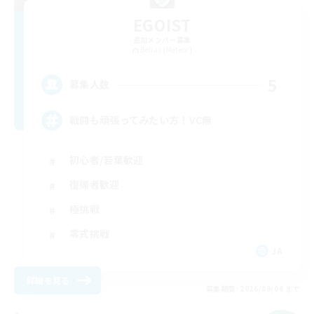
EGOIST
追加メンバー募集
Belias [Meteor]
5
募集人数
戦闘も頑張ってみたい方！VC無
初心者/若葉歓迎
復帰者歓迎
極挑戦
零式挑戦
JA
詳細を見る
募集期間: 2026/09/06 まで