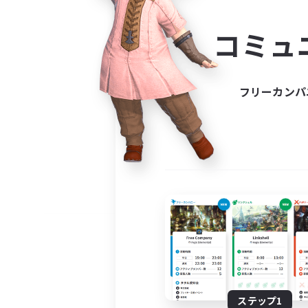
コミ
コミュ
コミュニ
自分に合っ
フリーカンパ
ステップ1