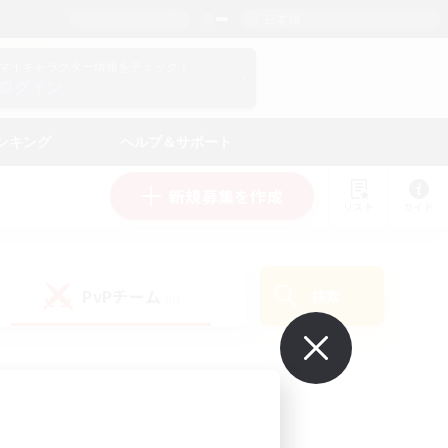
日本語
マイキャラクター情報をチェック！
ログイン
ンキング
ヘルプ＆サポート
新規募集を作成
リスト
ガイド
PvPチーム
検索
(0)
で