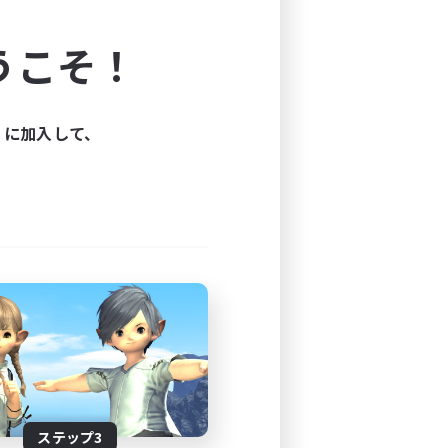
よう！
うこそ！
できます。
と楽しもう！
ィに加入して、
ステップ3