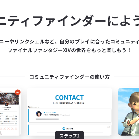
ュニティメンバーを集め
ニティファインダーによ
ティファインダーは、一緒に冒険する仲間を募集することが
た仲間を集めて、ファイナルファンタジーXIVの世界をもっ
ニーやリンクシェルなど、自分のプレイに合ったコミュニテ
ファイナルファンタジーXIVの世界をもっと楽しもう！
新規募集を作成する
コミュニティファインダーの使い方
ステップ2