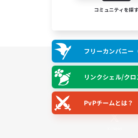
コミュニティを探
フリーカンパニー（F
リンクシェル/クロ
PvPチームとは？
X
/
News