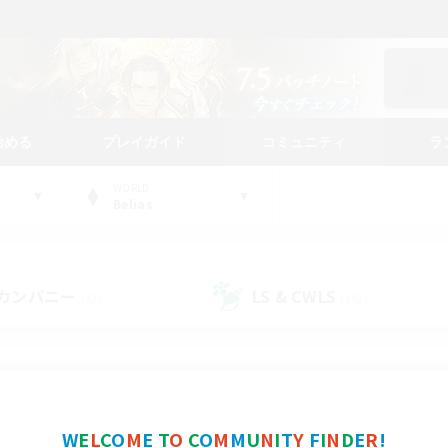
始める
プレイガイド
コミュニティ
ラ
WORLD
Belias
カンパニー
LS & CWLS
(32)
(192)
コミュニティファインダー
W
E
L
C
O
M
E
T
O
C
O
M
M
U
N
I
T
Y
F
I
N
D
E
R
!