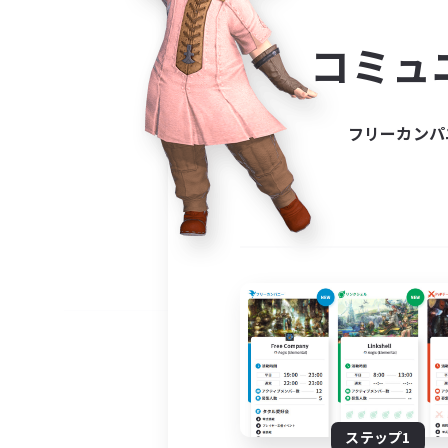
コミ
コミュ
コミュニ
自分に合っ
フリーカンパ
ステップ1