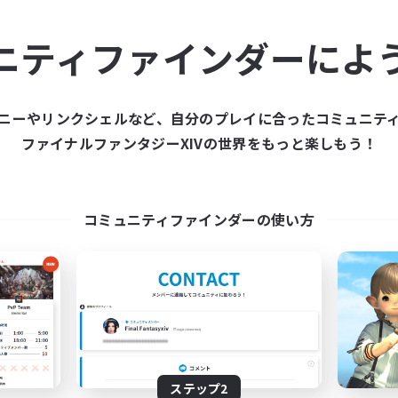
ュニティメンバーを集め
ニティファインダーによ
ティファインダーは、一緒に冒険する仲間を募集することが
た仲間を集めて、ファイナルファンタジーXIVの世界をもっ
ニーやリンクシェルなど、自分のプレイに合ったコミュニテ
ファイナルファンタジーXIVの世界をもっと楽しもう！
新規募集を作成する
コミュニティファインダーの使い方
ステップ2