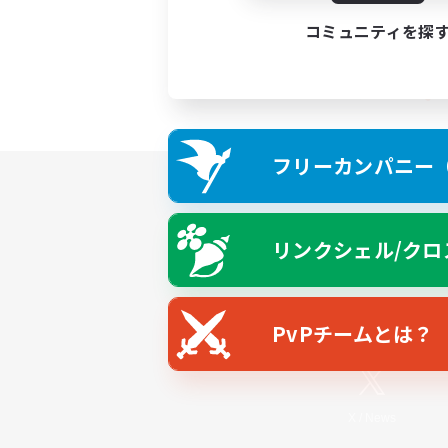
コミュニティを探
フリーカンパニー（F
リンクシェル/クロ
PvPチームとは？
X
/
News