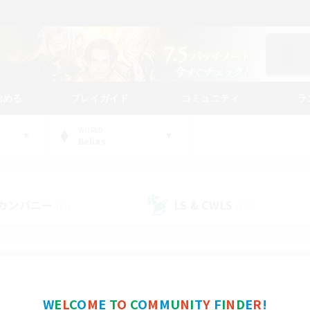
始める
プレイガイド
コミュニティ
ラ
WORLD
Belias
カンパニー
LS & CWLS
(32)
(187)
コミュニティファインダー
W
E
L
C
O
M
E
T
O
C
O
M
M
U
N
I
T
Y
F
I
N
D
E
R
!