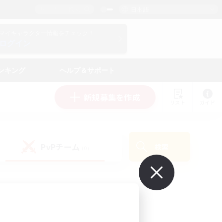
日本語
マイキャラクター情報をチェック！
ログイン
ンキング
ヘルプ＆サポート
新規募集を作成
リスト
ガイド
PvPチーム
検索
(0)
で