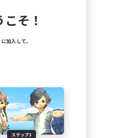
よう！
うこそ！
できます。
と楽しもう！
ィに加入して、
ステップ3