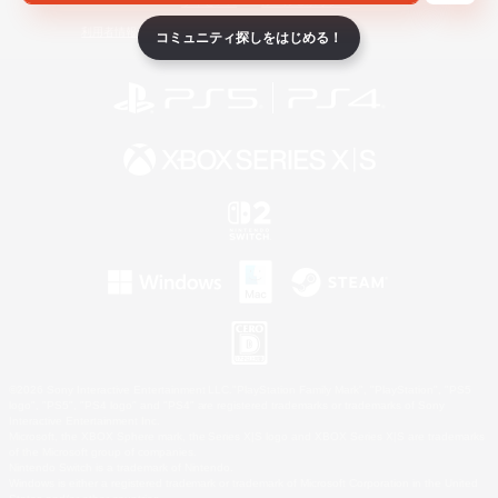
ライセンス
ルール＆ポリシー
利用者情報の外部送信について
コミュニティ探しをはじめる！
©2026 Sony Interactive Entertainment LLC."PlayStation Family Mark", "PlayStation", "PS5
logo", "PS5", "PS4 logo" and "PS4" are registered trademarks or trademarks of Sony
Interactive Entertainment Inc.
Microsoft, the XBOX Sphere mark, the Series X|S logo and XBOX Series X|S are trademarks
of the Microsoft group of companies.
Nintendo Switch is a trademark of Nintendo.
Windows is either a registered trademark or trademark of Microsoft Corporation in the United