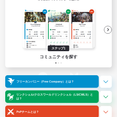
ゲームダウンロード
Official Information
/
X
News
YouTube
ステップ1
コミュニティを探す
Instagram
Twitch
フリーカンパニー（Free Company）とは？
LINE
Bluesky
リンクシェル/クロスワールドリンクシェル（LS/CWLS）と
は？
レーティング制度について
プライバシーポリシー
著作権について
サポートセンター
PvPチームとは？