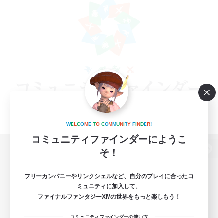
W
E
L
C
O
M
E
T
O
C
O
M
M
U
N
I
T
Y
F
I
N
D
E
R
!
コミュニティファインダーにようこ
そ！
パソコン版へ
フリーカンパニーやリンクシェルなど、自分のプレイに合ったコ
ミュニティに加入して、
ファイナルファンタジーXIVの世界をもっと楽しもう！
関連商品
e-STOREで購入
コミュニティファインダーの使い方