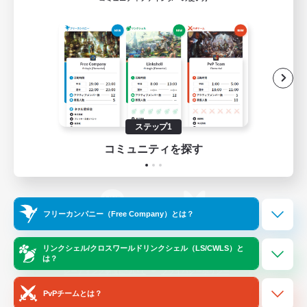
ゲームダウンロード
Official Information
/
X
News
YouTube
ステップ1
コミュニティを探す
Instagram
Twitch
フリーカンパニー（Free Company）とは？
LINE
Bluesky
リンクシェル/クロスワールドリンクシェル（LS/CWLS）と
は？
レーティング制度について
プライバシーポリシー
著作権について
サポートセンター
PvPチームとは？