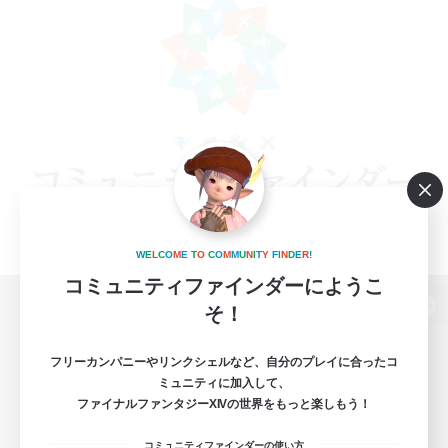
W
E
L
C
O
M
E
T
O
C
O
M
M
U
N
I
T
Y
F
I
N
D
E
R
!
コミュニティファインダーにようこ
そ！
パソコン版へ
フリーカンパニーやリンクシェルなど、自分のプレイに合ったコ
ミュニティに加入して、
ファイナルファンタジーXIVの世界をもっと楽しもう！
関連商品
e-STOREで購入
コミュニティファインダーの使い方