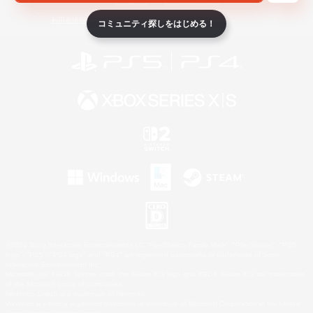
ライセンス
ルール＆ポリシー
利用者情報の外部送信について
コミュニティ探しをはじめる！
©2026 Sony Interactive Entertainment LLC."PlayStation Family Mark", "PlayStation", "PS5
logo", "PS5", "PS4 logo" and "PS4" are registered trademarks or trademarks of Sony
Interactive Entertainment Inc.
Microsoft, the XBOX Sphere mark, the Series X|S logo and XBOX Series X|S are trademarks
of the Microsoft group of companies.
Nintendo Switch is a trademark of Nintendo.
Windows is either a registered trademark or trademark of Microsoft Corporation in the United