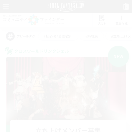
リスト
募集作成
#初心者/若葉歓迎
#絶挑戦
#立ち上げメ
アピールタグ
クロスワールドリンクシェル
NEW
立ち上げメンバー募集