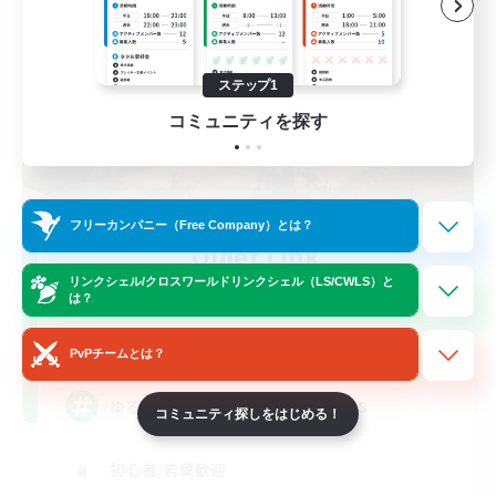
ステップ1
コミュニティを探す
フリーカンパニー（Free Company）とは？
Quiet Link
追加メンバー募集
リンクシェル/クロスワールドリンクシェル（LS/CWLS）と
Meteor
は？
2
募集人数
PvPチームとは？
ゆるく遊べる仲間募集 VCなしCWLS
コミュニティ探しをはじめる！
初心者/若葉歓迎