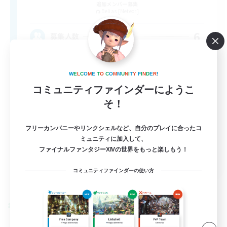
追加メンバー募集
Belias [Meteor]
6
募集人数
VCなし、初心者熟練者どなたでも！
W
E
L
C
O
M
E
T
O
C
O
M
M
U
N
I
T
Y
F
I
N
D
E
R
!
コミュニティファインダーにようこ
体験歓迎
そ！
まったりゆっくり楽しむ
初心者/若葉歓迎
フリーカンパニーやリンクシェルなど、自分のプレイに合ったコ
ミュニティに加入して、
復帰者歓迎
ファイナルファンタジーXIVの世界をもっと楽しもう！
JA
コミュニティファインダーの使い方
詳細を見る
募集期間: 2026/09/09 まで
クロスワールドリンクシェル