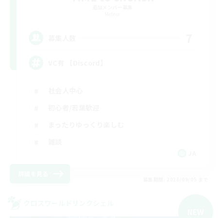
追加メンバー募集
Meteor
7
募集人数
VC有 【Discord】
社会人中心
初心者/若葉歓迎
まったりゆっくり楽しむ
雑談
JA
詳細を見る
募集期間: 2026/09/05 まで
クロスワールドリンクシェル
NEW