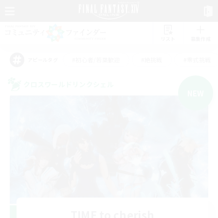
リスト
募集作成
#初心者/若葉歓迎
#絶挑戦
#零式挑戦
アピールタグ
クロスワールドリンクシェル
NEW
TIME to cherish