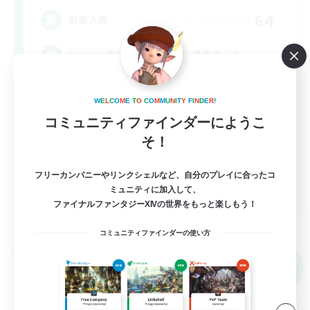
64
募集人数
Meteor百合CWLSメンバー募集中☆彡
初心者/若葉歓迎
W
E
L
C
O
M
E
T
O
C
O
M
M
U
N
I
T
Y
F
I
N
D
E
R
!
まったりゆっくり楽しむ
コミュニティファインダーにようこ
そ！
雑談
ロールプレイ
フリーカンパニーやリンクシェルなど、自分のプレイに合ったコ
JA
ミュニティに加入して、
ファイナルファンタジーXIVの世界をもっと楽しもう！
詳細を見る
募集期間: 2026/09/05 まで
コミュニティファインダーの使い方
クロスワールドリンクシェル
NEW