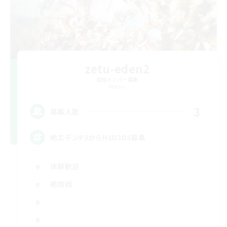
zetu-eden2
追加メンバー募集
Meteor
3
募集人数
絶エデンP3からH1D2D3募集
体験歓迎
絶挑戦