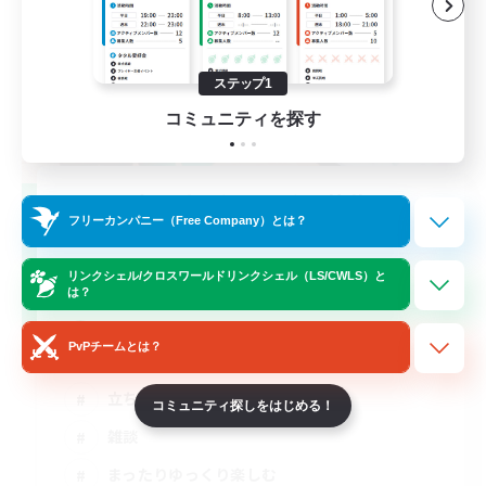
ステップ1
コミュニティを探す
立ち上げメンバー募集
フリーカンパニー（Free Company）とは？
Meteor
5
リンクシェル/クロスワールドリンクシェル（LS/CWLS）と
募集人数
は？
20代限定
PvPチームとは？
立ち上げメンバー募集
コミュニティ探しをはじめる！
雑談
まったりゆっくり楽しむ