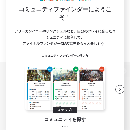
W
E
L
C
O
M
E
T
O
C
O
M
M
U
N
I
T
Y
F
I
N
D
E
R
!
コミュニティファインダーにようこ
そ！
フリーカンパニーやリンクシェルなど、自分のプレイに合ったコ
ミュニティに加入して、
ファイナルファンタジーXIVの世界をもっと楽しもう！
コミュニティファインダーの使い方
パソコン版へ
関連商品
e-STOREで購入
ステップ1
ゲームダウンロード
コミュニティを探す