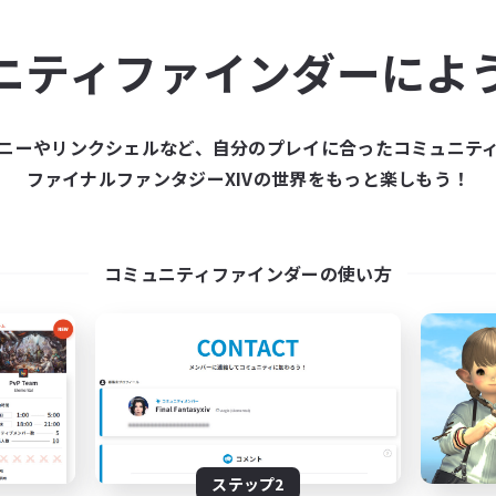
ュニティメンバーを集め
ニティファインダーによ
ティファインダーは、一緒に冒険する仲間を募集することが
た仲間を集めて、ファイナルファンタジーXIVの世界をもっ
ニーやリンクシェルなど、自分のプレイに合ったコミュニテ
ファイナルファンタジーXIVの世界をもっと楽しもう！
新規募集を作成する
コミュニティファインダーの使い方
ステップ2