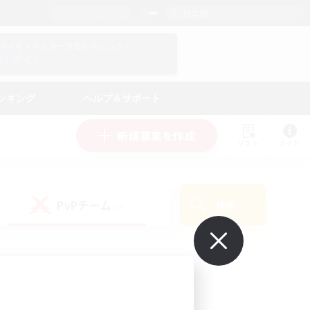
日本語
マイキャラクター情報をチェック！
ログイン
ンキング
ヘルプ＆サポート
新規募集を作成
リスト
ガイド
PvPチーム
検索
(0)
で