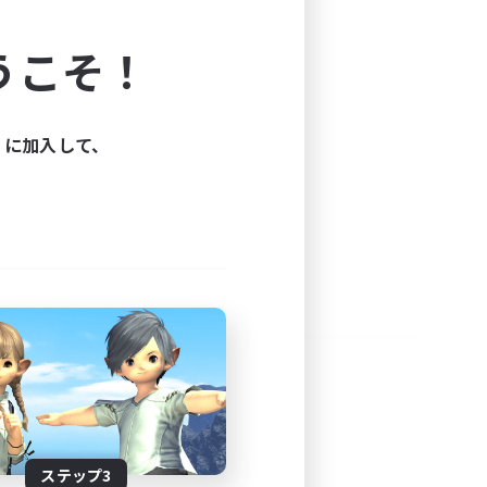
よう！
うこそ！
できます。
と楽しもう！
ィに加入して、
ステップ3