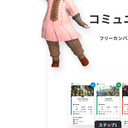
コミ
コミュ
コミュニ
自分に合っ
フリーカンパ
ステップ1