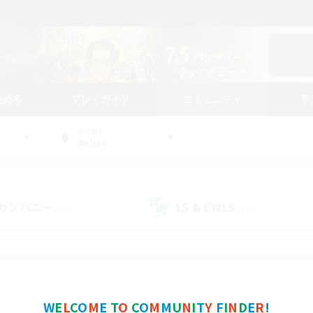
始める
プレイガイド
コミュニティ
ラ
WORLD
Belias
カンパニー
LS & CWLS
(32)
(187)
コミュニティファインダー
W
E
L
C
O
M
E
T
O
C
O
M
M
U
N
I
T
Y
F
I
N
D
E
R
!