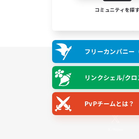
コミュニティを探
フリーカンパニー（F
リンクシェル/クロ
PvPチームとは？
X
/
News