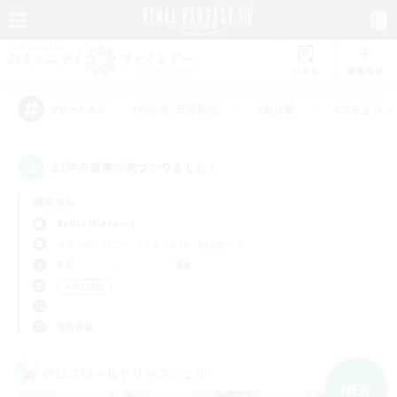
リスト
募集作成
#初心者/若葉歓迎
#絶挑戦
#立ち上げメ
アピールタグ
32件の募集が見つかりました！
指定なし
Belias (Meteor)
フリーカンパニー
LS & CWLS
PvPチーム
平日
週末
＃零式挑戦
使用言語
クロスワールドリンクシェル
NEW