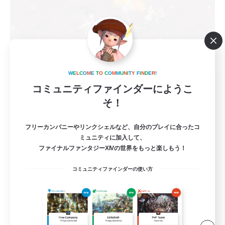
W
E
L
C
O
M
E
T
O
C
O
M
M
U
N
I
T
Y
F
I
N
D
E
R
!
espoir
コミュニティファインダーにようこ
追加メンバー募集
そ！
Meteor
7
募集人数
フリーカンパニーやリンクシェルなど、自分のプレイに合ったコ
ミュニティに加入して、
ファイナルファンタジーXIVの世界をもっと楽しもう！
一緒にマウント取りに行きませんか
コミュニティファインダーの使い方
極挑戦
零式挑戦
なんでも楽しむ