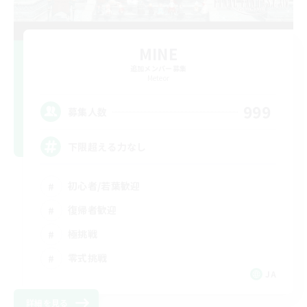
MINE
追加メンバー募集
Meteor
999
募集人数
下限超える力なし
初心者/若葉歓迎
復帰者歓迎
極挑戦
零式挑戦
JA
詳細を見る