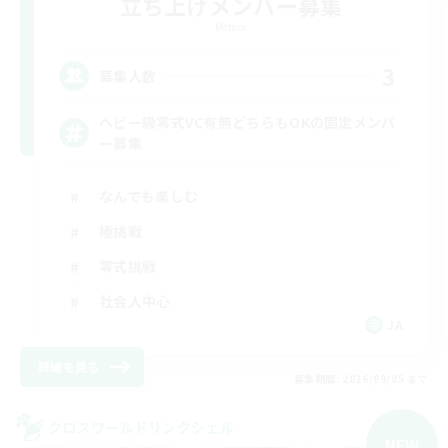
立ち上げメンバー募集
Meteor
3
募集人数
ヘビー級零式VC有無どちらもOKの固定メンバ
ー募集
なんでも楽しむ
極挑戦
零式挑戦
社会人中心
JA
詳細を見る
募集期間: 2026/09/05 まで
クロスワールドリンクシェル
NEW