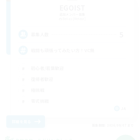
EGOIST
追加メンバー募集
Belias [Meteor]
5
募集人数
戦闘も頑張ってみたい方！VC無
初心者/若葉歓迎
復帰者歓迎
極挑戦
零式挑戦
JA
詳細を見る
募集期間: 2026/09/07 まで