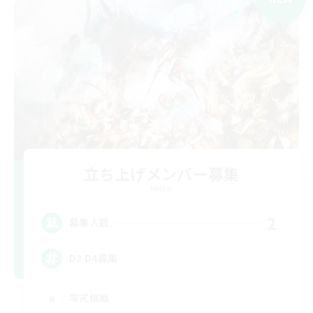
立ち上げメンバー募集
Meteor
2
募集人数
D3 D4募集
零式挑戦