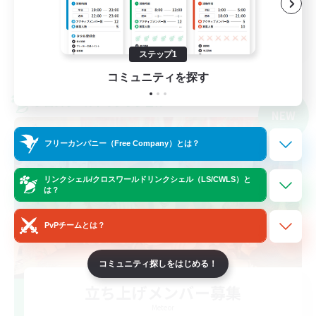
クリア目指して頑張る
JA
ステップ1
詳細を見る
募集期間: 2026/09/06 まで
コミュニティを探す
クロスワールドリンクシェル
NEW
フリーカンパニー（Free Company）とは？
リンクシェル/クロスワールドリンクシェル（LS/CWLS）と
は？
PvPチームとは？
コミュニティ探しをはじめる！
立ち上げメンバー募集
Meteor