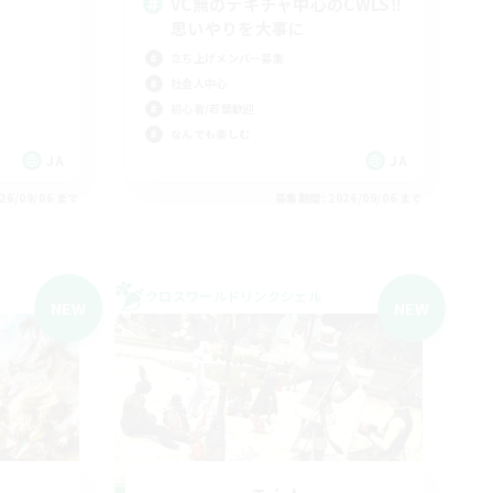
VC無のテキチャ中心のCWLS‼︎
思いやりを大事に
立ち上げメンバー募集
社会人中心
初心者/若葉歓迎
なんでも楽しむ
JA
JA
26/09/06 まで
募集期間: 2026/09/06 まで
クロスワールドリンクシェル
NEW
NEW