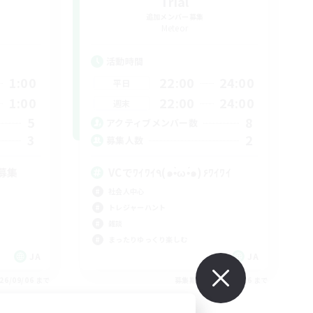
Trial
追加メンバー募集
Meteor
活動時間
1:00
22:00
24:00
平日
1:00
22:00
24:00
週末
5
8
アクティブメンバー数
3
2
募集人数
募集
VCでﾜｲﾜｲ٩(๑•̀ω•́๑)۶ﾜｲﾜｲ
社会人中心
トレジャーハント
雑談
まったりゆっくり楽しむ
JA
JA
26/09/06 まで
募集期間: 2026/09/06 まで