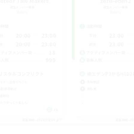
eteor Tale Makers
zetu-eden2
追加メンバー募集
追加メンバー募集
Meteor
Meteor
動時間
活動時間
20:00
23:00
23:00
日
平日
20:00
23:00
23:00
末
週末
18
クティブメンバー数
アクティブメンバー数
999
集人数
募集人数
リスタルコンフリクト
絶エデンP3からH1D2
イヤー主催イベント
体験歓迎
者/若葉歓迎
絶挑戦
者歓迎
たりゆっくり楽しむ
JA
募集期間: 2026/09/06 まで
募集期間: 20