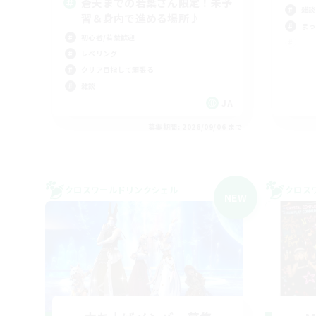
蒼天までの若葉さん限定！未予
雑談
習＆身内で進める場所♪
まっ
初心者/若葉歓迎
レベリング
クリア目指して頑張る
雑談
JA
募集期間: 2026/09/06 まで
クロスワールドリンクシェル
クロス
NEW