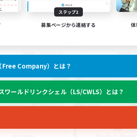
性♂キャラ使いCWLS
Discord(VCTC
ステップ2
上げメンバー募集
雑談
者/若葉歓迎
まったりゆっくり楽しむ
す
募集ページから連絡する
体
なんでも楽しむ
たりゆっくり楽しむ
立ち上げメンバー募集
JA
募集期間: 2026/09/06 まで
募集期間: 20
ree Company）とは？
ワールドリンクシェル
フリーカンパニー
NEW
スワールドリンクシェル（LS/CWLS）とは？
matane
Made in Heave