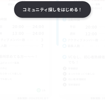
追加メンバー募集
追加メンバー募集
Meteor
Belias [Meteor]
コミュニティ探しをはじめる！
動時間
活動時間
20:00
24:00
20:00
日
平日
13:00
24:00
12:00
末
週末
3
クティブメンバー数
アクティブメンバー数
7
集人数
募集人数
場所求めてる方〜〜〜！
VCなし、初心者熟練
でも！
上げメンバー募集
人中心
体験歓迎
たりゆっくり楽しむ
まったりゆっくり楽しむ
でも楽しむ
初心者/若葉歓迎
復帰者歓迎
JA
募集期間: 2026/09/05 まで
募集期間: 20