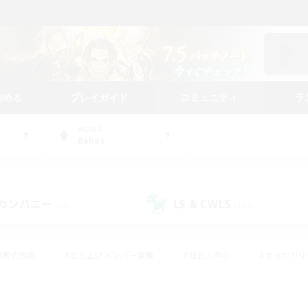
始める
プレイガイド
コミュニティ
ラ
WORLD
Belias
カンパニー
LS & CWLS
(32)
(189)
#零式挑戦
#立ち上げメンバー募集
#社会人中心
#まったり
#体験歓迎
#クラフター中心
#ギャザラー中心
#ロー
ング
#演奏
#ミラプリ（ミラージュプリズム）
#クリア目指