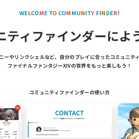
W
E
L
C
O
M
E
T
O
C
O
M
M
U
N
I
T
Y
F
I
N
D
E
R
!
ワールドリンクシェル
クロスワールドリンクシェル
NEW
ニティファインダーによ
ニーやリンクシェルなど、自分のプレイに合ったコミュニテ
ファイナルファンタジーXIVの世界をもっと楽しもう！
OSUcafe
ringoflightAcad
追加メンバー募集
追加メンバー募集
Meteor
Meteor
コミュニティファインダーの使い方
動時間
活動時間
12:00
2:00
0:00
日
平日
12:00
2:00
0:00
末
週末
3
クティブメンバー数
アクティブメンバー数
7
集人数
募集人数