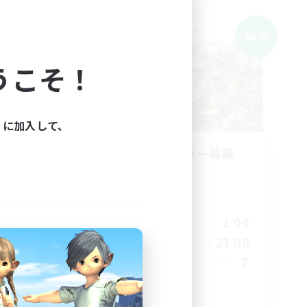
クロスワールドリンクシェル
NEW
NEW
うこそ！
ィに加入して、
emy_m
立ち上げメンバー募集
Meteor
活動時間
19:00
1:00
平日
1:00
0:00
23:00
週末
1:00
2
募集人数
6
10
雑談VC