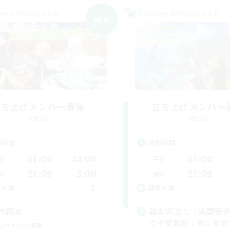
ワールドリンクシェル
クロスワールドリンクシェル
NEW
立ち上げメンバー募集
立ち上げメンバー
Meteor
Meteor
動時間
活動時間
21:00
24:00
21:00
日
平日
21:00
3:00
21:00
末
週末
2
集人数
募集人数
0代限定
基本VCなし！戦闘苦
ク不安歓迎！極と零式
上げメンバー募集