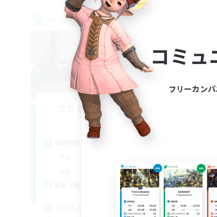
クロスワールドリンクシェル
クロス
NEW
コミュ
フリーカンパ
立ち上げメンバー募集
Meteor
活動時間
活
22:00
1:00
平日
平
22:00
2:00
週末
週
1
募集人数
ア
募
とてもゆるーくな活動です！