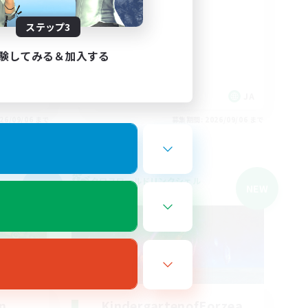
体験歓迎
なんでも楽しむ
ステップ3
まったりゆっくり楽しむ
雑談
験してみる＆加入する
JA
JA
26/09/06 まで
募集期間: 2026/09/06 まで
クロスワールドリンクシェル
NEW
NEW
n
KindergartenofEorzea