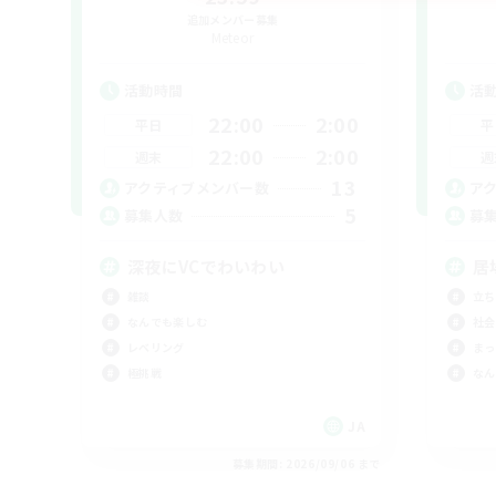
追加メンバー募集
Meteor
活動時間
活
22:00
2:00
平日
平
22:00
2:00
週末
週
13
アクティブメンバー数
ア
5
募集人数
募
深夜にVCでわいわい
居
雑談
立ち
なんでも楽しむ
社会
レベリング
まっ
極挑戦
なん
JA
募集期間: 2026/09/06 まで