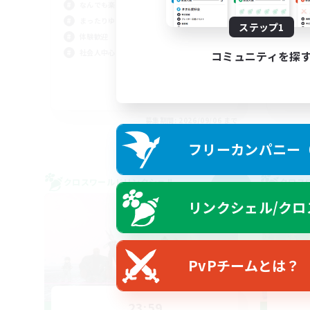
なんでも楽しむ
女
まったりゆっくり楽しむ
ステップ1
立ち
体験歓迎
初心
社会人中心
コミュニティを探
雑談
まっ
JA
募集期間: 2026/09/06 まで
フリーカンパニー（F
クロスワールドリンクシェル
クロス
NEW
リンクシェル/クロ
PvPチームとは？
23:59