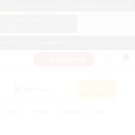
日本語
マイキャラクター情報をチェック！
ログイン
ンキング
ヘルプ＆サポート
新規募集を作成
リスト
ガイド
PvPチーム
検索
(0)
ゆっくり楽しむ
#極挑戦
#復帰者歓迎
#雑談
ルプレイ
#トレジャーハント
#レベリング
して頑張る
#プレイヤー主催イベント