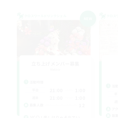
クロスワールドリンクシェル
クロス
NEW
立ち上げメンバー募集
Meteor
活動時間
活
21:00
1:00
平日
平
21:00
1:00
週末
週
12
募集人数
ア
募
VC〇！楽しけりゃそれでい