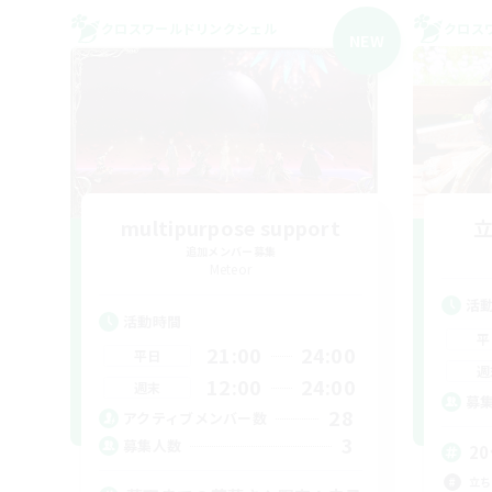
クロスワールドリンクシェル
クロス
NEW
multipurpose support
追加メンバー募集
Meteor
活
活動時間
平
21:00
24:00
平日
週
12:00
24:00
週末
募
28
アクティブメンバー数
3
募集人数
2
立ち