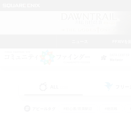
ニュース
FFXIVを
DATA CENTER
Meteor
ALL
フリー
(221)
アピールタグ
#初心者/若葉歓迎
#絶挑戦
#モブハント
#学生中心
#なんでも楽しむ
#スクリーンショット撮影
#ハウジ