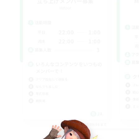
立ち上げメンバー募集
M
Meteor
活動時間
活
22:00
1:00
平日
平
22:00
1:00
週末
週
3
募集人数
ア
募
いろんなコンテンツをいつもの
メンバーで！
ク
クリア目指して頑張る
プレ
なんでも楽しむ
初心
零式挑戦
復帰
絶挑戦
まっ
JA
募集期間: 2026/09/06 まで