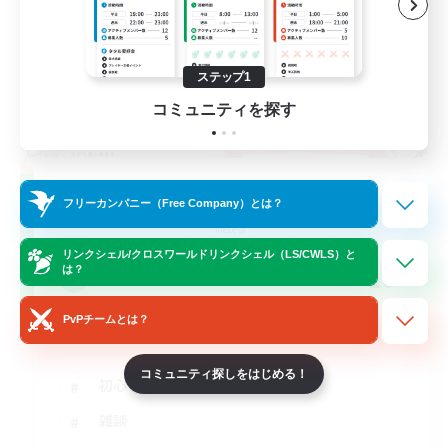
ステップ1
コミュニティを探す
RON of LIGHT
フリーカンパニー（Free Company）とは？
追加メンバー募集
Meteor
リンクシェル/クロスワールドリンクシェル（LS/CWLS）と
10
は？
募集人数
PvPチームとは？
麻雀を気軽に楽しめる様に
コミュニティ探しをはじめる！
初心者/若葉歓迎
雑談