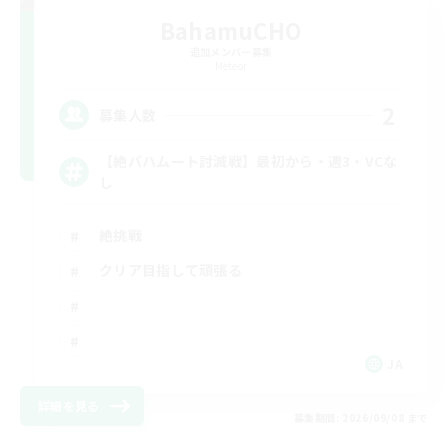
BahamuCHO
追加メンバー募集
Meteor
2
募集人数
【絶バハムート討滅戦】最初から・週3・VCな
し
絶挑戦
クリア目指して頑張る
JA
詳細を見る
募集期間: 2026/09/08 まで