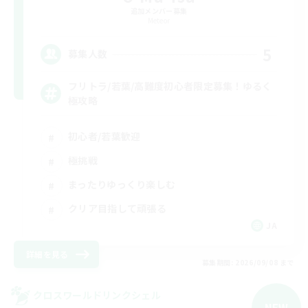
追加メンバー募集
Meteor
5
募集人数
フリトラ/若葉/高難度初心者限定募集！ゆるく
極攻略
初心者/若葉歓迎
極挑戦
まったりゆっくり楽しむ
クリア目指して頑張る
JA
詳細を見る
募集期間: 2026/09/08 まで
クロスワールドリンクシェル
NEW