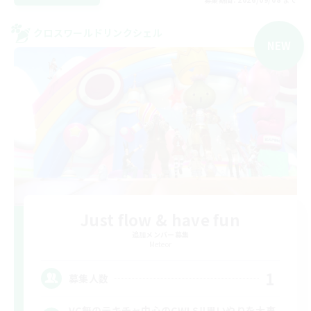
クロスワールドリンクシェル
NEW
Just flow & have fun
追加メンバー募集
Meteor
1
募集人数
VC無のテキチャ中心のCWLS‼︎思いやりを大事