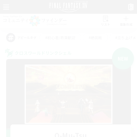
リスト
募集作成
#初心者/若葉歓迎
#絶挑戦
#立ち上げメ
アピールタグ
クロスワールドリンクシェル
NEW
O-Mu-Tsu