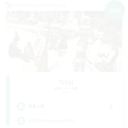
クロスワールドリンクシェル
NEW
Trial
追加メンバー募集
Meteor
2
募集人数
VCでﾜｲﾜｲ٩(๑•̀ω•́๑)۶ﾜｲﾜｲ