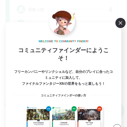
4
募集人数
絶アレキ
絶挑戦
W
E
L
C
O
M
E
T
O
C
O
M
M
U
N
I
T
Y
F
I
N
D
E
R
!
立ち上げメンバー募集
コミュニティファインダーにようこ
そ！
フリーカンパニーやリンクシェルなど、自分のプレイに合ったコ
JA
ミュニティに加入して、
ファイナルファンタジーXIVの世界をもっと楽しもう！
詳細を見る
募集期間: 2026/09/08 まで
コミュニティファインダーの使い方
クロスワールドリンクシェル
NEW