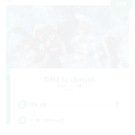
NEW
TIME to cherish
追加メンバー募集
Meteor
7
募集人数
VC有 【Discord】