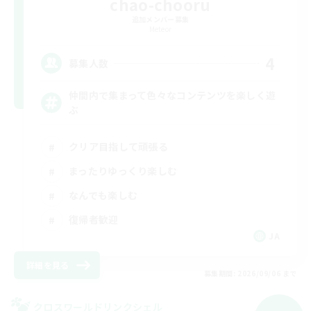
chao-chooru
追加メンバー募集
Meteor
4
募集人数
仲間内で集まって色々なコンテンツを楽しく遊
ぶ
クリア目指して頑張る
まったりゆっくり楽しむ
なんでも楽しむ
復帰者歓迎
JA
詳細を見る
募集期間: 2026/09/06 まで
クロスワールドリンクシェル