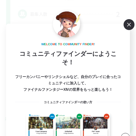
2
募集人数
VCなし／フリートライアルの方も大歓迎で
す！
W
E
L
C
O
M
E
T
O
C
O
M
M
U
N
I
T
Y
F
I
N
D
E
R
!
まったりゆっくり楽しむ
コミュニティファインダーにようこ
復帰者歓迎
そ！
体験歓迎
フリーカンパニーやリンクシェルなど、自分のプレイに合ったコ
初心者/若葉歓迎
ミュニティに加入して、
JA
ファイナルファンタジーXIVの世界をもっと楽しもう！
詳細を見る
コミュニティファインダーの使い方
募集期間: 2026/09/06 まで
クロスワールドリンクシェル
NEW