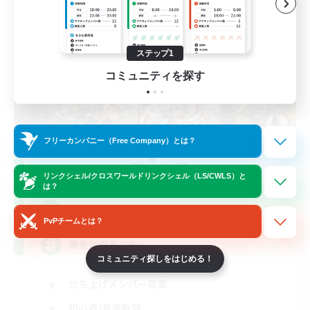
ステップ1
コミュニティを探す
フリーカンパニー（Free Company）とは？
Challenge Caravan
追加メンバー募集
Meteor
リンクシェル/クロスワールドリンクシェル（LS/CWLS）と
は？
2
募集人数
PvPチームとは？
黄金極羽あつめ
コミュニティ探しをはじめる！
立ち上げメンバー募集
初心者/若葉歓迎