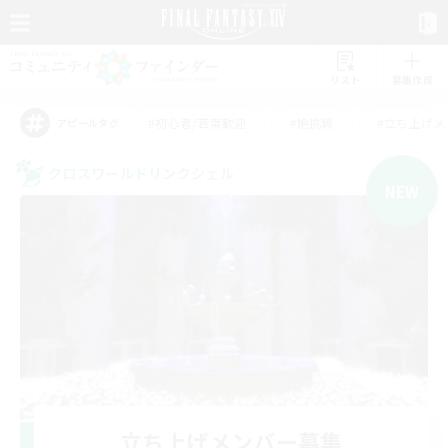
リスト
募集作成
#初心者/若葉歓迎
#絶挑戦
#立ち上げメ
アピールタグ
クロスワールドリンクシェル
NEW
立ち上げメンバー募集