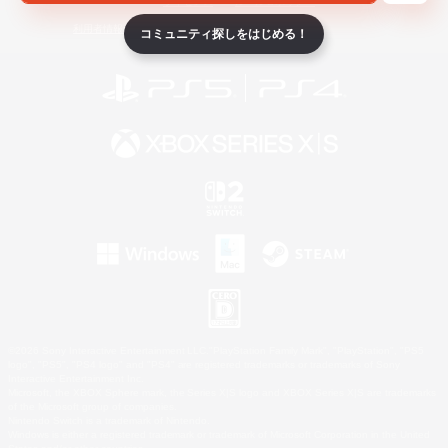
ライセンス
ルール＆ポリシー
利用者情報の外部送信について
コミュニティ探しをはじめる！
©2026 Sony Interactive Entertainment LLC."PlayStation Family Mark", "PlayStation", "PS5
logo", "PS5", "PS4 logo" and "PS4" are registered trademarks or trademarks of Sony
Interactive Entertainment Inc.
Microsoft, the XBOX Sphere mark, the Series X|S logo and XBOX Series X|S are trademarks
of the Microsoft group of companies.
Nintendo Switch is a trademark of Nintendo.
Windows is either a registered trademark or trademark of Microsoft Corporation in the United