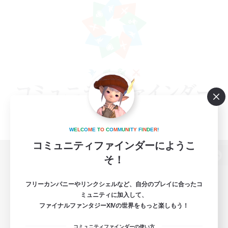
W
E
L
C
O
M
E
T
O
C
O
M
M
U
N
I
T
Y
F
I
N
D
E
R
!
コミュニティファインダーにようこ
そ！
パソコン版へ
フリーカンパニーやリンクシェルなど、自分のプレイに合ったコ
ミュニティに加入して、
ファイナルファンタジーXIVの世界をもっと楽しもう！
関連商品
e-STOREで購入
コミュニティファインダーの使い方