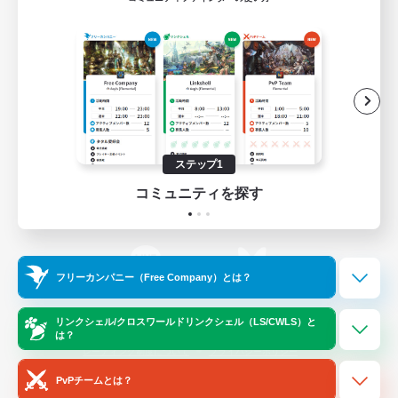
ゲームダウンロード
Official Information
/
X
News
YouTube
ステップ1
コミュニティを探す
Instagram
Twitch
フリーカンパニー（Free Company）とは？
LINE
Bluesky
リンクシェル/クロスワールドリンクシェル（LS/CWLS）と
は？
レーティング制度について
プライバシーポリシー
著作権について
サポートセンター
PvPチームとは？