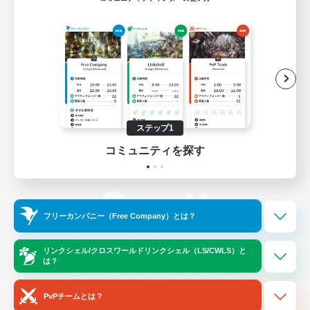
ゲームダウンロード
Official Information
/
X
News
YouTube
ステップ1
コミュニティを探す
Instagram
Twitch
フリーカンパニー（Free Company）とは？
LINE
Bluesky
リンクシェル/クロスワールドリンクシェル（LS/CWLS）と
は？
レーティング制度について
プライバシーポリシー
著作権について
サポートセンター
PvPチームとは？