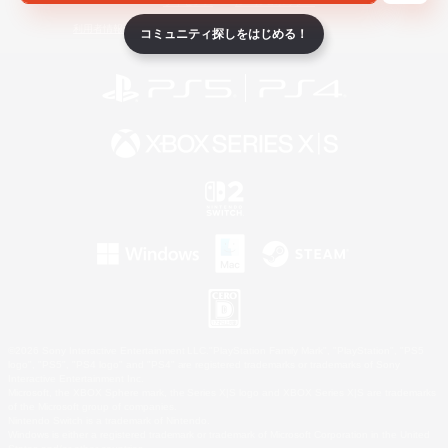
ライセンス
ルール＆ポリシー
利用者情報の外部送信について
コミュニティ探しをはじめる！
©2026 Sony Interactive Entertainment LLC."PlayStation Family Mark", "PlayStation", "PS5
logo", "PS5", "PS4 logo" and "PS4" are registered trademarks or trademarks of Sony
Interactive Entertainment Inc.
Microsoft, the XBOX Sphere mark, the Series X|S logo and XBOX Series X|S are trademarks
of the Microsoft group of companies.
Nintendo Switch is a trademark of Nintendo.
Windows is either a registered trademark or trademark of Microsoft Corporation in the United