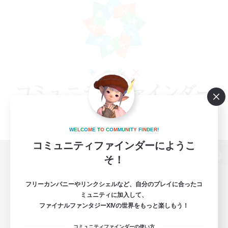
W
E
L
C
O
M
E
T
O
C
O
M
M
U
N
I
T
Y
F
I
N
D
E
R
!
コミュニティファインダーにようこ
そ！
パソコン版へ
フリーカンパニーやリンクシェルなど、自分のプレイに合ったコ
ミュニティに加入して、
ファイナルファンタジーXIVの世界をもっと楽しもう！
関連商品
e-STOREで購入
コミュニティファインダーの使い方