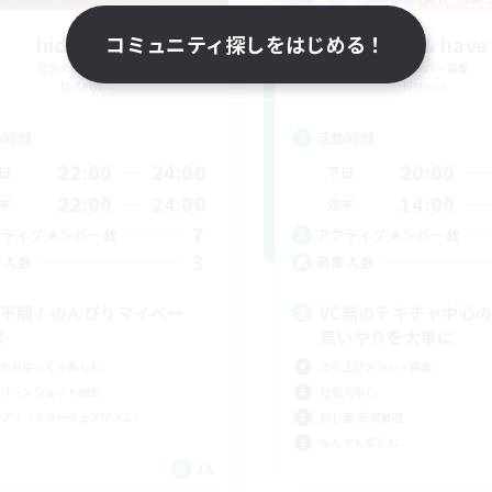
hidamari
コミュニティ探しをはじめる！
Just flow & have
追加メンバー募集
追加メンバー募集
Meteor
Meteor
動時間
活動時間
22:00
24:00
20:00
日
平日
22:00
24:00
14:00
末
週末
7
クティブメンバー数
アクティブメンバー数
3
集人数
募集人数
C不問！のんびりマイペー
VC無のテキチャ中心のC
！
思いやりを大事に
たりゆっくり楽しむ
立ち上げメンバー募集
リーンショット撮影
社会人中心
プリ（ミラージュプリズム）
初心者/若葉歓迎
なんでも楽しむ
JA