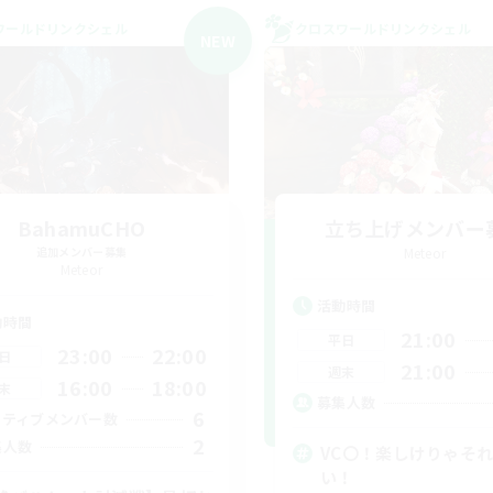
ワールドリンクシェル
クロスワールドリンクシェル
NEW
BahamuCHO
立ち上げメンバー
追加メンバー募集
Meteor
Meteor
活動時間
動時間
21:00
平日
23:00
22:00
日
21:00
週末
16:00
18:00
末
募集人数
6
クティブメンバー数
2
集人数
VC〇！楽しけりゃそ
い！