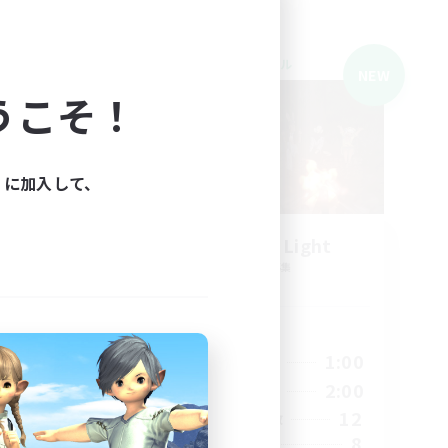
クロスワールドリンクシェル
NEW
NEW
うこそ！
ィに加入して、
Survivors of Light
追加メンバー募集
Meteor
活動時間
24:00
22:00
1:00
平日
24:00
22:00
2:00
週末
6
12
アクティブメンバー数
8
8
募集人数