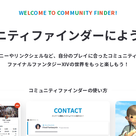
W
E
L
C
O
M
E
T
O
C
O
M
M
U
N
I
T
Y
F
I
N
D
E
R
!
ワールドリンクシェル
クロスワールドリンクシェル
NEW
ニティファインダーによ
ニーやリンクシェルなど、自分のプレイに合ったコミュニテ
ファイナルファンタジーXIVの世界をもっと楽しもう！
Trial
Walking Path
追加メンバー募集
追加メンバー募集
Meteor
Meteor
コミュニティファインダーの使い方
動時間
活動時間
22:00
24:00
21:00
日
平日
22:00
24:00
21:00
末
週末
8
クティブメンバー数
アクティブメンバー数
2
集人数
募集人数