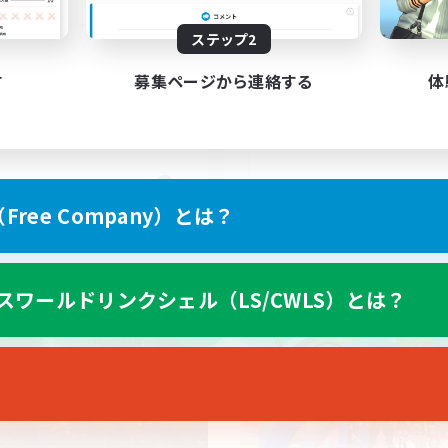
ステップ2
VCでﾜｲﾜｲ٩(๑•̀ω•́๑)۶ﾜｲﾜｲ
VCあり
人中心
初心者/若葉歓迎
す
募集ページから連絡する
体
ジャーハント
まったりゆっくり楽しむ
社会人中心
たりゆっくり楽しむ
クリア目指して頑張る
JA
ree Company）とは？
募集期間: 2026/09/06 まで
募集期間: 20
スワールドリンクシェル（LS/CWLS）とは？
ワールドリンクシェル
クロスワールドリンクシェル
NEW