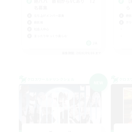
絶バハ 最初からVCあり T2
【
名募集
ら
立ち上げメンバー募集
絶挑
絶挑戦
クリ
社会人中心
まったりゆっくり楽しむ
JA
募集期間: 2026/09/06 まで
クロスワールドリンクシェル
クロス
NEW