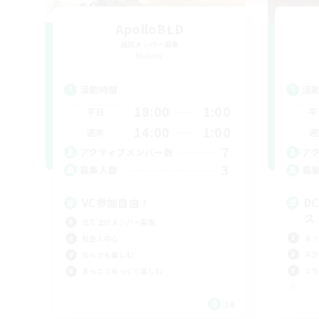
ApolloBLD
追加メンバー募集
Meteor
活動時間
活
18:00
1:00
平日
平
14:00
1:00
週末
週
7
アクティブメンバー数
ア
3
募集人数
募
VC参加自由！
D
ス
立ち上げメンバー募集
まっ
社会人中心
スク
なんでも楽しむ
ミラ
まったりゆっくり楽しむ
JA