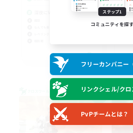
ステップ1
深夜にVCでわいわい
雑談
社会
コミュニティを探
なんでも楽しむ
トレ
レベリング
雑談
極挑戦
まっ
JA
フリーカンパニー（F
募集期間: 2026/09/06 まで
リンクシェル/クロ
クロスワールドリンクシェル
クロス
NEW
PvPチームとは？