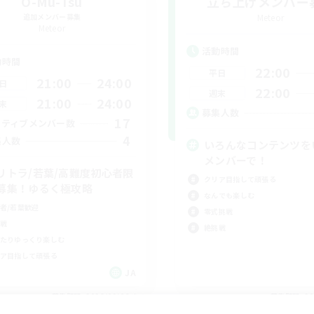
O-Mu-Tsu
立ち上げメンバー
追加メンバー募集
Meteor
Meteor
活動時間
動時間
22:00
平日
21:00
24:00
日
22:00
週末
21:00
24:00
末
募集人数
17
クティブメンバー数
4
集人数
いろんなコンテンツを
メンバーで！
リトラ/若葉/高難度初心者限
クリア目指して頑張る
募集！ゆるく極攻略
なんでも楽しむ
者/若葉歓迎
零式挑戦
戦
絶挑戦
たりゆっくり楽しむ
ア目指して頑張る
JA
募集期間: 2026/09/06 まで
募集期間: 20