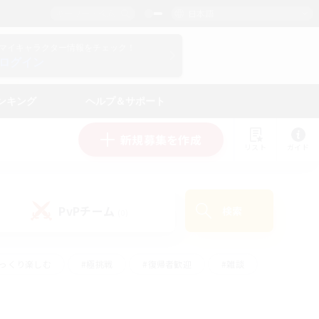
日本語
マイキャラクター情報をチェック！
ログイン
ンキング
ヘルプ＆サポート
新規募集を作成
リスト
ガイド
PvPチーム
検索
(0)
ゆっくり楽しむ
#極挑戦
#復帰者歓迎
#雑談
#ハウジング
#トレジャーハント
#レベリング
#プレイヤー主催イベント