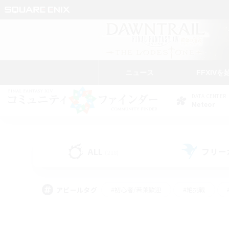
ニュース
FFXIVを
DATA CENTER
Meteor
ALL
フリー
(218)
アピールタグ
#初心者/若葉歓迎
#絶挑戦
#学生中心
#なんでも楽しむ
#モブハント
#
#演奏
#ミラプリ（ミラ