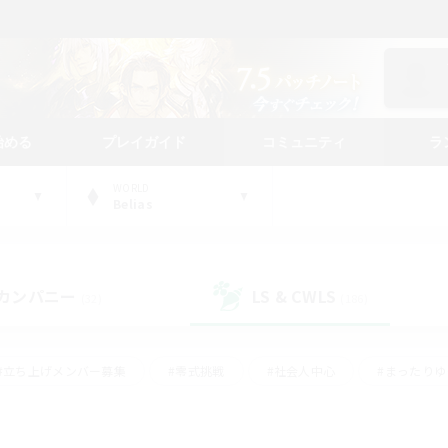
始める
プレイガイド
コミュニティ
ラ
WORLD
Belias
カンパニー
LS & CWLS
(32)
(186)
#立ち上げメンバー募集
#零式挑戦
#社会人中心
#まったり
体験歓迎
#クラフター中心
#ロールプレイ
#ギャザラー中心
ージュプリズム）
#スクリーンショット撮影
#クリア目指して頑張る