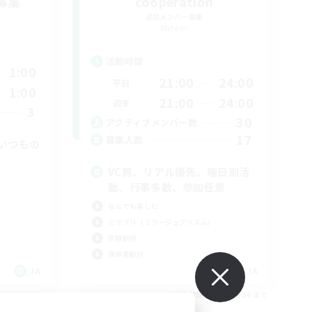
募集
cooperation
追加メンバー募集
Meteor
活動時間
1:00
21:00
24:00
平日
1:00
21:00
24:00
週末
3
30
アクティブメンバー数
17
募集人数
いつもの
VC無、リアル優先、曜日別活
動、行事多数、参加任意
なんでも楽しむ
ミラプリ（ミラージュプリズム）
体験歓迎
復帰者歓迎
JA
JA
26/09/06 まで
募集期間: 2026/09/06 まで