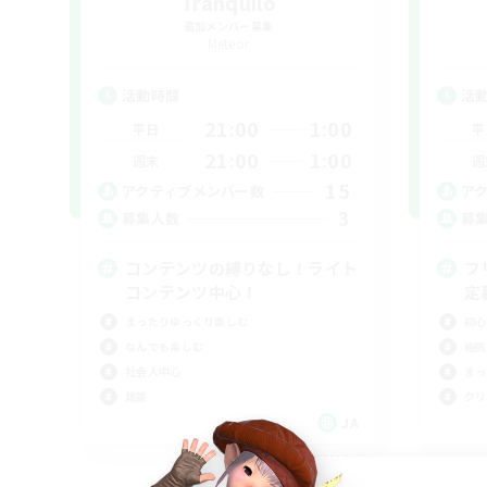
Tranquilo
追加メンバー募集
Meteor
活動時間
活
21:00
1:00
平日
平
21:00
1:00
週末
週
15
アクティブメンバー数
ア
3
募集人数
募
コンテンツの縛りなし！ライト
フ
コンテンツ中心！
定
まったりゆっくり楽しむ
初心
なんでも楽しむ
極挑
社会人中心
まっ
雑談
クリ
JA
募集期間: 2026/09/06 まで