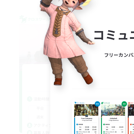
クロスワールドリンクシェル
クロス
NEW
コミュ
フリーカンパ
23:59
追加メンバー募集
Meteor
活動時間
活
22:00
2:00
平日
平
22:00
2:00
週末
週
13
アクティブメンバー数
ア
5
募集人数
募