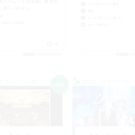
絶バハムート討滅戦】最初か
立ち上げメンバー募集
・週3・VCなし
雑談
戦
まったりゆっくり楽しむ
ア目指して頑張る
なんでも楽しむ
JA
募集期間: 2026/09/06 まで
募集期間: 20
ワールドリンクシェル
クロスワールドリンクシェル
NEW