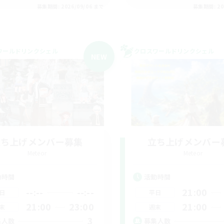
募集期間: 2026/09/06 まで
募集期間: 20
ワールドリンクシェル
クロスワールドリンクシェル
NEW
立ち上げメンバー募集
立ち上げメンバー
Meteor
Meteor
動時間
活動時間
--:--
--:--
21:00
日
平日
21:00
23:00
21:00
末
週末
3
集人数
募集人数