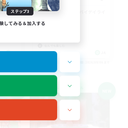
ステップ3
ヒカセンｘデッドバイデイライ
ト(DBD) DC不問
験してみる＆加入する
社会人中心
初心者/若葉歓迎
まったりゆっくり楽しむ
なんでも楽しむ
JA
JA
26/09/06 まで
募集期間: 2026/09/06 まで
クロスワールドリンクシェル
NEW
NEW