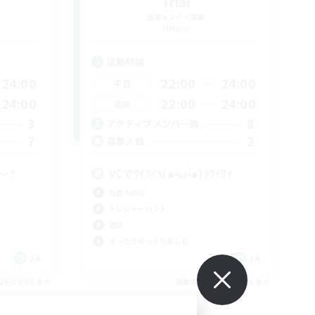
Trial
追加メンバー募集
Meteor
活動時間
24:00
22:00
24:00
平日
24:00
22:00
24:00
週末
3
8
アクティブメンバー数
7
2
募集人数
〜！
VCでﾜｲﾜｲ٩(๑•̀ω•́๑)۶ﾜｲﾜｲ
社会人中心
トレジャーハント
雑談
まったりゆっくり楽しむ
JA
JA
26/09/06 まで
募集期間: 2026/09/06 まで