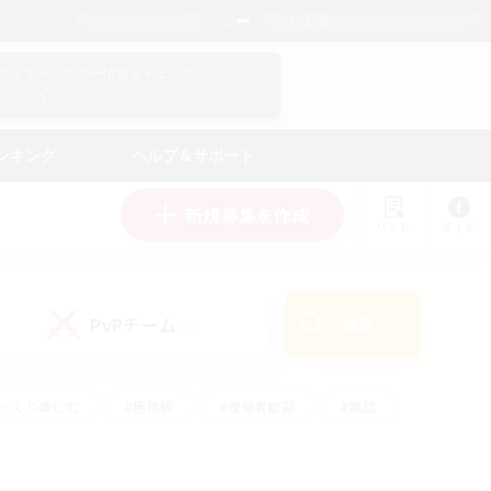
日本語
マイキャラクター情報をチェック！
ログイン
ンキング
ヘルプ＆サポート
新規募集を作成
リスト
ガイド
PvPチーム
検索
(0)
ゆっくり楽しむ
#極挑戦
#復帰者歓迎
#雑談
ルプレイ
#トレジャーハント
#レベリング
して頑張る
#プレイヤー主催イベント