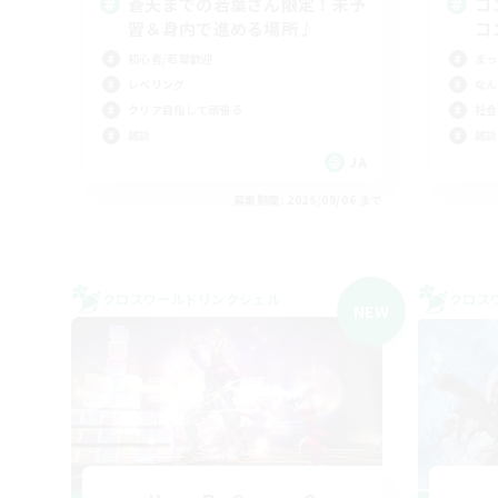
蒼天までの若葉さん限定！未予
コ
習＆身内で進める場所♪
コ
初心者/若葉歓迎
まっ
レベリング
なん
クリア目指して頑張る
社会
雑談
雑談
JA
募集期間: 2026/09/06 まで
クロスワールドリンクシェル
クロス
NEW