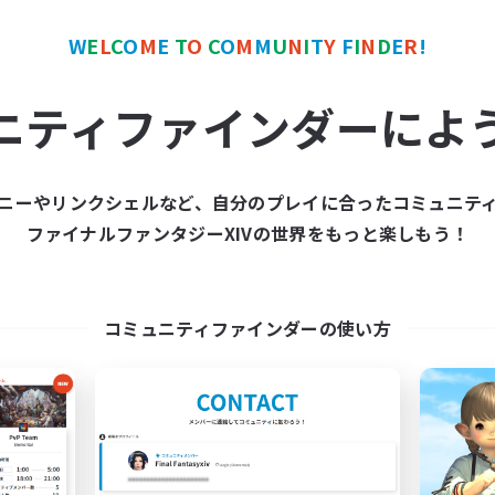
W
E
L
C
O
M
E
T
O
C
O
M
M
U
N
I
T
Y
F
I
N
D
E
R
!
ワールドリンクシェル
クロスワールドリンクシェル
NEW
ニティファインダーによ
ニーやリンクシェルなど、自分のプレイに合ったコミュニテ
ファイナルファンタジーXIVの世界をもっと楽しもう！
立ち上げメンバー募集
Challenge Clu
Meteor
追加メンバー募集
Meteor
動時間
コミュニティファインダーの使い方
活動時間
22:00
1:00
日
22:00
平日
22:00
2:00
末
17:00
週末
1
集人数
アクティブメンバー数
募集人数
てもゆるーくな活動です！