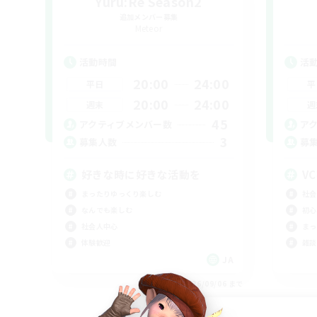
Yuru:Re Season2
追加メンバー募集
Meteor
活動時間
活
20:00
24:00
平日
平
20:00
24:00
週末
週
45
アクティブメンバー数
ア
3
募集人数
募
好きな時に好きな活動を
VC
まったりゆっくり楽しむ
社会
なんでも楽しむ
初心
社会人中心
まっ
体験歓迎
雑談
JA
募集期間: 2026/09/06 まで