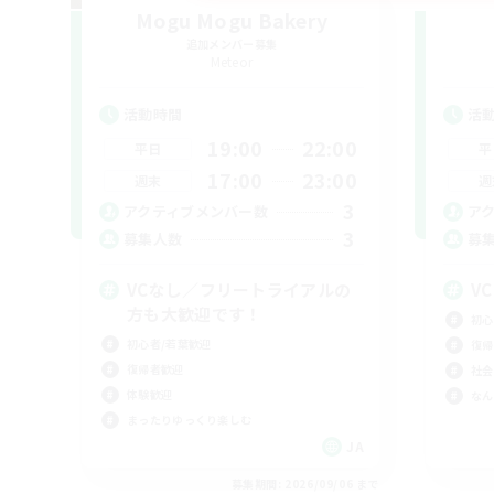
Mogu Mogu Bakery
追加メンバー募集
Meteor
活動時間
活
19:00
22:00
平日
平
17:00
23:00
週末
週
3
アクティブメンバー数
ア
3
募集人数
募
VCなし／フリートライアルの
V
方も大歓迎です！
初心
初心者/若葉歓迎
復帰
復帰者歓迎
社会
体験歓迎
なん
まったりゆっくり楽しむ
JA
募集期間: 2026/09/06 まで