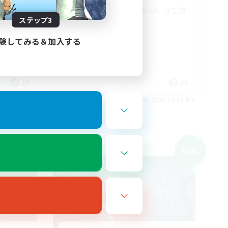
度等一緒に
野良で行く勇気がない...って方
ステップ3
は必見！
極挑戦
験してみる＆加入する
なんでも楽しむ
社会人中心
JA
JA
26/09/06 まで
募集期間: 2026/09/06 まで
クロスワールドリンクシェル
NEW
NEW