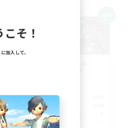
クロスワールドリンクシェル
NEW
NEW
うこそ！
ィに加入して、
b
GOKUGOKU!!
追加メンバー募集
Meteor
活動時間
24:00
23:00
1:00
平日
3:00
22:00
1:00
週末
17
8
アクティブメンバー数
3
--
募集人数