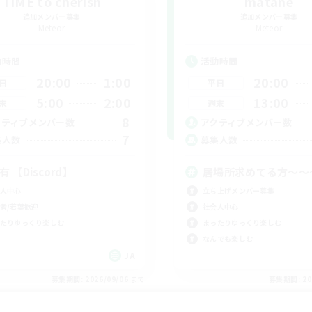
TIME to cherish
matane
追加メンバー募集
追加メンバー募集
Meteor
Meteor
動時間
活動時間
20:00
1:00
20:00
日
平日
5:00
2:00
13:00
末
週末
8
クティブメンバー数
アクティブメンバー数
7
集人数
募集人数
有 【Discord】
居場所求めてる方〜〜
人中心
立ち上げメンバー募集
者/若葉歓迎
社会人中心
たりゆっくり楽しむ
まったりゆっくり楽しむ
なんでも楽しむ
JA
募集期間: 2026/09/06 まで
募集期間: 20