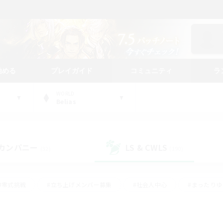
始める
プレイガイド
コミュニティ
ラ
WORLD
Belias
カンパニー
LS & CWLS
(32)
(190)
#零式挑戦
#立ち上げメンバー募集
#社会人中心
#まったり
#体験歓迎
#クラフター中心
#ギャザラー中心
#ロー
ング
#演奏
#ミラプリ（ミラージュプリズム）
#クリア目指