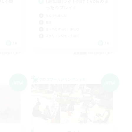
・DC不問
[追加募]ライト向け！vc有のま
ったりプレイ！
なんでも楽しむ
雑談
まったりゆっくり楽しむ
スクリーンショット撮影
JA
JA
26/09/06 まで
募集期間: 2026/09/06 まで
クロスワールドリンクシェル
NEW
NEW