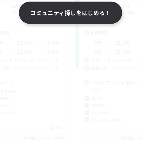
ensoleill
espoir
コミュニティ探しをはじめる！
追加メンバー募集
追加メンバー募集
Meteor
Meteor
動時間
活動時間
11:00
1:00
21:00
日
平日
11:00
2:00
21:00
末
週末
3
クティブメンバー数
アクティブメンバー数
7
集人数
募集人数
Cメイン
一緒にマウント取りに
んか
者/若葉歓迎
極挑戦
者歓迎
零式挑戦
人中心
なんでも楽しむ
でも楽しむ
クリア目指して頑張る
JA
募集期間: 2026/09/06 まで
募集期間: 20