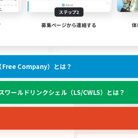
でも楽しむ
VCLS! 雑談や高難易
たりゆっくり楽しむ
ステップ2
楽しみませんか?
歓迎
なんでも楽しむ
人中心
す
募集ページから連絡する
体
極挑戦
零式挑戦
クリア目指して頑張る
JA
募集期間: 2026/09/06 まで
募集期間: 20
ree Company）とは？
ワールドリンクシェル
クロスワールドリンクシェル
スワールドリンクシェル（LS/CWLS）とは？
NEW