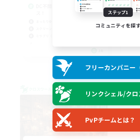
なん
DC不問！のんびりマイペー
まっ
ステップ1
ス！
体験
まったりゆっくり楽しむ
社会
コミュニティを探
スクリーンショット撮影
ミラプリ（ミラージュプリズム）
JA
募集期間: 2026/09/06 まで
フリーカンパニー（F
クロスワールドリンクシェル
クロス
リンクシェル/クロ
NEW
PvPチームとは？