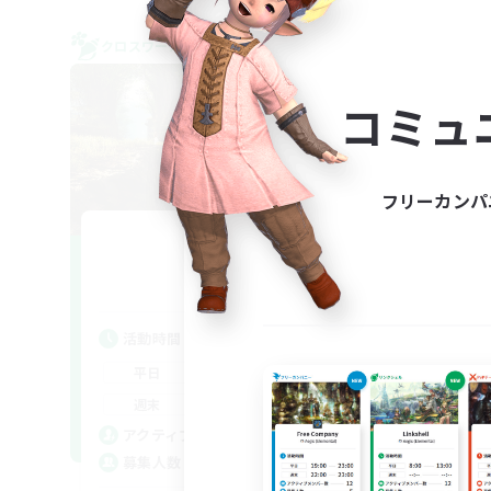
クロスワールドリンクシェル
クロス
NEW
コミュ
フリーカンパ
hidamari
追加メンバー募集
Meteor
活
活動時間
平
22:00
24:00
平日
週
22:00
24:00
週末
募
7
アクティブメンバー数
3
募集人数
と