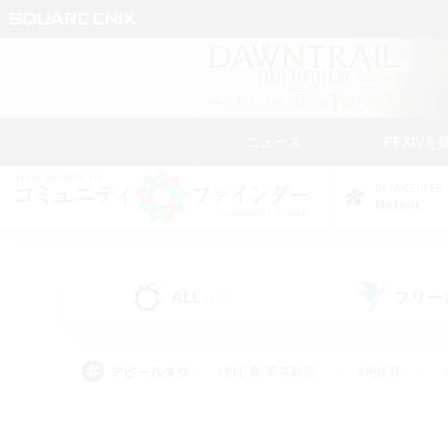
ニュース
FFXIVを
DATA CENTER
Meteor
ALL
フリー
(222)
アピールタグ
#初心者/若葉歓迎
#絶挑戦
#モブハント
#学生中心
#なんでも楽しむ
#スクリーンショット撮影
#ハウジ