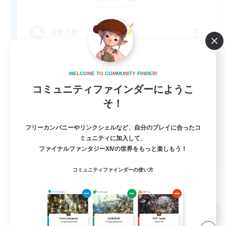
Belias [Meteor]
5
募集人数
安心出来る帰る場所
W
E
L
C
O
M
E
T
O
C
O
M
M
U
N
I
T
Y
F
I
N
D
E
R
!
初心者/若葉歓迎
コミュニティファインダーにようこ
そ！
復帰者歓迎
まったりゆっくり楽しむ
フリーカンパニーやリンクシェルなど、自分のプレイに合ったコ
なんでも楽しむ
ミュニティに加入して、
ファイナルファンタジーXIVの世界をもっと楽しもう！
JA
コミュニティファインダーの使い方
詳細を見る
募集期間: 2026/09/05 まで
フリーカンパニー
NEW