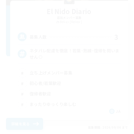
El Nido Diario
追加メンバー募集
Belias [Meteor]
3
募集人数
ネタバレ配慮を徹底！若葉･熟練･復帰を問いま
せん◎
立ち上げメンバー募集
初心者/若葉歓迎
復帰者歓迎
まったりゆっくり楽しむ
JA
詳細を見る
募集期間: 2026/09/06 まで