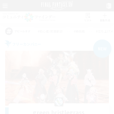
リスト
募集作成
#初心者/若葉歓迎
#絶挑戦
#立ち上げメ
アピールタグ
フリーカンパニー
NEW
green bristlegrass