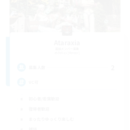
Ataraxia
追加メンバー募集
Belias [Meteor]
2
募集人数
VC可
初心者/若葉歓迎
復帰者歓迎
まったりゆっくり楽しむ
雑談