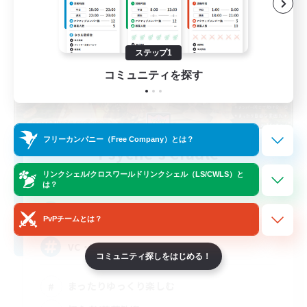
ステップ1
コミュニティを探す
フリーカンパニー（Free Company）とは？
Psyche's Cradle
追加メンバー募集
リンクシェル/クロスワールドリンクシェル（LS/CWLS）と
Belias [Meteor]
は？
5
募集人数
PvPチームとは？
VC・ディスコのないFCです！
コミュニティ探しをはじめる！
まったりゆっくり楽しむ