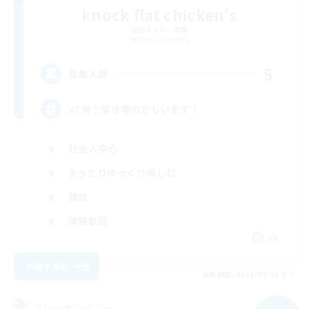
knock flat chicken's
追加メンバー募集
Belias [Meteor]
5
募集人数
VC有！聞き専の方もいます！
社会人中心
まったりゆっくり楽しむ
雑談
体験歓迎
JA
詳細を見る
募集期間: 2026/09/05 まで
フリーカンパニー