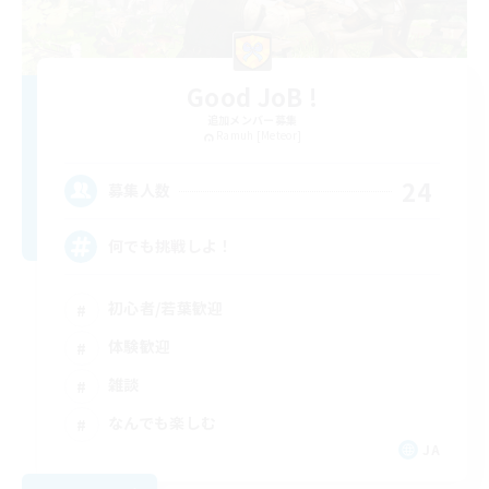
Good JoB !
追加メンバー募集
Ramuh [Meteor]
24
募集人数
何でも挑戦しよ！
初心者/若葉歓迎
体験歓迎
雑談
なんでも楽しむ
JA