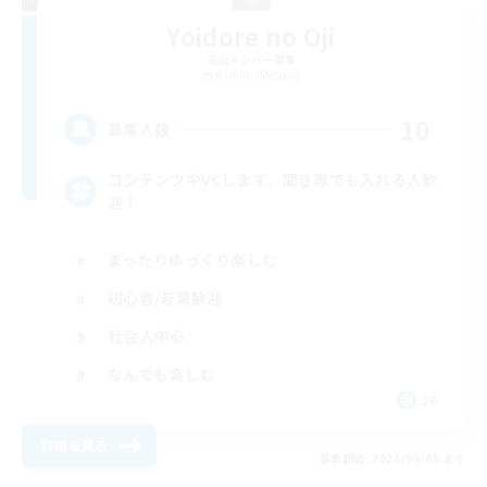
Yoidore no Oji
追加メンバー募集
Ramuh [Meteor]
10
募集人数
コンテンツ中VCします。聞き専でも入れる人歓
迎！
まったりゆっくり楽しむ
初心者/若葉歓迎
社会人中心
なんでも楽しむ
JA
詳細を見る
募集期間: 2026/09/05 まで