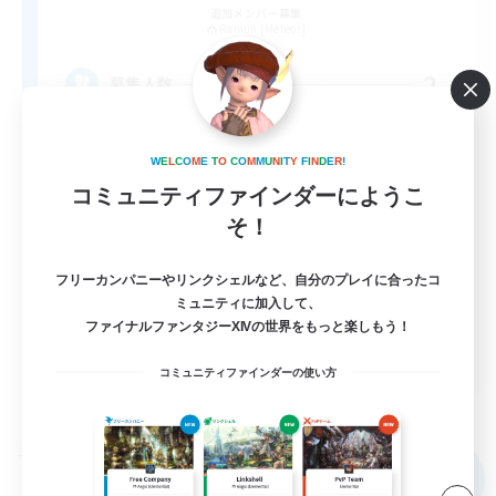
追加メンバー募集
Ramuh [Meteor]
2
募集人数
"もう一つの日常"を一緒に過ごしませんか？
W
E
L
C
O
M
E
T
O
C
O
M
M
U
N
I
T
Y
F
I
N
D
E
R
!
コミュニティファインダーにようこ
初心者/若葉歓迎
そ！
復帰者歓迎
社会人中心
フリーカンパニーやリンクシェルなど、自分のプレイに合ったコ
ミュニティに加入して、
雑談
ファイナルファンタジーXIVの世界をもっと楽しもう！
JA
コミュニティファインダーの使い方
詳細を見る
募集期間: 2026/09/05 まで
フリーカンパニー
NEW