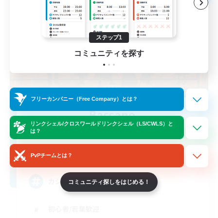
ステップ1
コミュニティを探す
フリーカンパニー（Free Company）とは？
Baccano
リンクシェル/クロスワールドリンクシェル（LS/CWLS）と
追加メンバー募集
は？
Ramuh [Meteor]
3
募集人数
PvPチームとは？
カジュアルから高難易度まで
コミュニティ探しをはじめる！
初心者/若葉歓迎