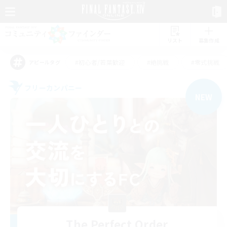
リスト
募集作成
#初心者/若葉歓迎
#絶挑戦
#零式挑戦
アピールタグ
フリーカンパニー
NEW
The Perfect Order