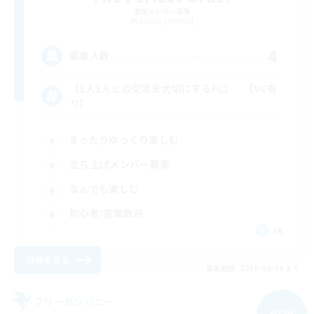
追加メンバー募集
Ramuh [Meteor]
4
募集人数
【1人1人との交流を大切にするFC】 【VC有
り】
まったりゆっくり楽しむ
立ち上げメンバー募集
なんでも楽しむ
初心者/若葉歓迎
JA
詳細を見る
募集期間: 2026/09/06 まで
フリーカンパニー