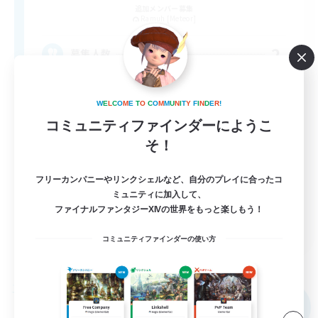
追加メンバー募集
Ramuh [Meteor]
2
募集人数
"もう一つの日常"を一緒に過ごしませんか？
W
E
L
C
O
M
E
T
O
C
O
M
M
U
N
I
T
Y
F
I
N
D
E
R
!
コミュニティファインダーにようこ
初心者/若葉歓迎
そ！
復帰者歓迎
社会人中心
フリーカンパニーやリンクシェルなど、自分のプレイに合ったコ
ミュニティに加入して、
雑談
ファイナルファンタジーXIVの世界をもっと楽しもう！
JA
コミュニティファインダーの使い方
詳細を見る
募集期間: 2026/09/05 まで
フリーカンパニー
NEW