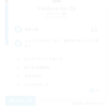
Yoidore no Oji
追加メンバー募集
Ramuh [Meteor]
10
募集人数
コンテンツ中VCします。聞き専でも入れる人歓
迎！
まったりゆっくり楽しむ
初心者/若葉歓迎
社会人中心
なんでも楽しむ
JA
詳細を見る
募集期間: 2026/09/05 まで