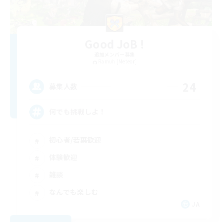
Good JoB !
追加メンバー募集
Ramuh [Meteor]
24
募集人数
何でも挑戦しよ！
初心者/若葉歓迎
体験歓迎
雑談
なんでも楽しむ
JA