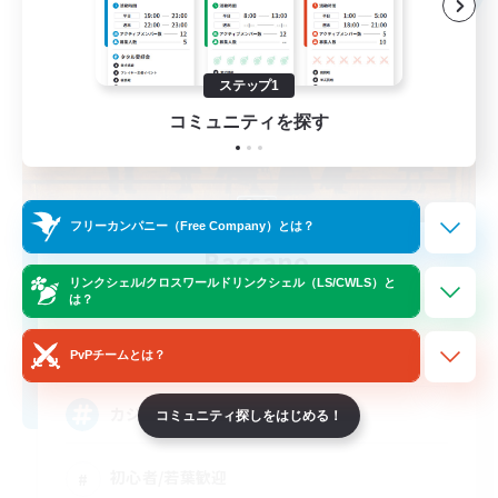
ステップ1
コミュニティを探す
フリーカンパニー（Free Company）とは？
Baccano
リンクシェル/クロスワールドリンクシェル（LS/CWLS）と
追加メンバー募集
は？
Ramuh [Meteor]
3
募集人数
PvPチームとは？
カジュアルから高難易度まで
コミュニティ探しをはじめる！
初心者/若葉歓迎