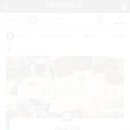
リスト
募集作成
#初心者/若葉歓迎
#絶挑戦
#零式挑戦
アピールタグ
フリーカンパニー
slow life