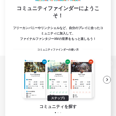
W
E
L
C
O
M
E
T
O
C
O
M
M
U
N
I
T
Y
F
I
N
D
E
R
!
コミュニティファインダーにようこ
そ！
フリーカンパニーやリンクシェルなど、自分のプレイに合ったコ
ミュニティに加入して、
ファイナルファンタジーXIVの世界をもっと楽しもう！
コミュニティファインダーの使い方
パソコン版へ
関連商品
e-STOREで購入
ステップ1
ゲームダウンロード
コミュニティを探す