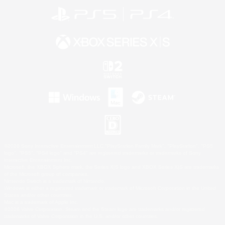
©2026 Sony Interactive Entertainment LLC."PlayStation Family Mark", "PlayStation", "PS5
logo", "PS5", "PS4 logo" and "PS4" are registered trademarks or trademarks of Sony
Interactive Entertainment Inc.
Microsoft, the XBOX Sphere mark, the Series X|S logo and XBOX Series X|S are trademarks
of the Microsoft group of companies.
Nintendo Switch is a trademark of Nintendo.
Windows is either a registered trademark or trademark of Microsoft Corporation in the United
States and/or other countries.
Mac is a trademark of Apple Inc.
©2026 Valve Corporation. Steam and the Steam logo are trademarks and/or registered
trademarks of Valve Corporation in the U.S. and/or other countries.