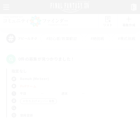
リスト
募集作成
#初心者/若葉歓迎
#絶挑戦
#零式挑戦
アピールタグ
0件の募集が見つかりました！
指定なし
Ramuh (Meteor)
PvPチーム
平日
週末
＃立ち上げメンバー募集
使用言語