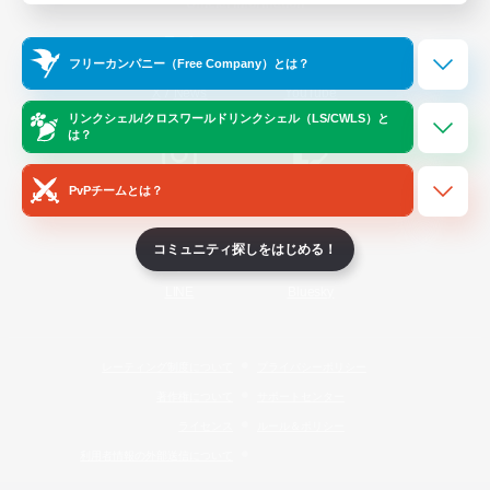
Official Information
フリーカンパニー（Free Company）とは？
/
X
News
YouTube
リンクシェル/クロスワールドリンクシェル（LS/CWLS）と
は？
PvPチームとは？
Instagram
Twitch
コミュニティ探しをはじめる！
LINE
Bluesky
レーティング制度について
プライバシーポリシー
著作権について
サポートセンター
ライセンス
ルール＆ポリシー
利用者情報の外部送信について