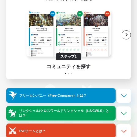
ゲームダウンロード
Official Information
/
X
News
YouTube
ステップ1
コミュニティを探す
Instagram
Twitch
フリーカンパニー（Free Company）とは？
LINE
Bluesky
リンクシェル/クロスワールドリンクシェル（LS/CWLS）と
は？
レーティング制度について
プライバシーポリシー
著作権について
サポートセンター
PvPチームとは？