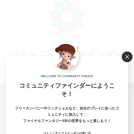
W
E
L
C
O
M
E
T
O
C
O
M
M
U
N
I
T
Y
F
I
N
D
E
R
!
コミュニティファインダーにようこ
そ！
パソコン版へ
フリーカンパニーやリンクシェルなど、自分のプレイに合ったコ
ミュニティに加入して、
ファイナルファンタジーXIVの世界をもっと楽しもう！
関連商品
e-STOREで購入
コミュニティファインダーの使い方