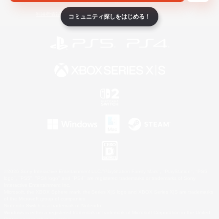
ライセンス
ルール＆ポリシー
利用者情報の外部送信について
コミュニティ探しをはじめる！
©2026 Sony Interactive Entertainment LLC."PlayStation Family Mark", "PlayStation", "PS5
logo", "PS5", "PS4 logo" and "PS4" are registered trademarks or trademarks of Sony
Interactive Entertainment Inc.
Microsoft, the XBOX Sphere mark, the Series X|S logo and XBOX Series X|S are trademarks
of the Microsoft group of companies.
Nintendo Switch is a trademark of Nintendo.
Windows is either a registered trademark or trademark of Microsoft Corporation in the United