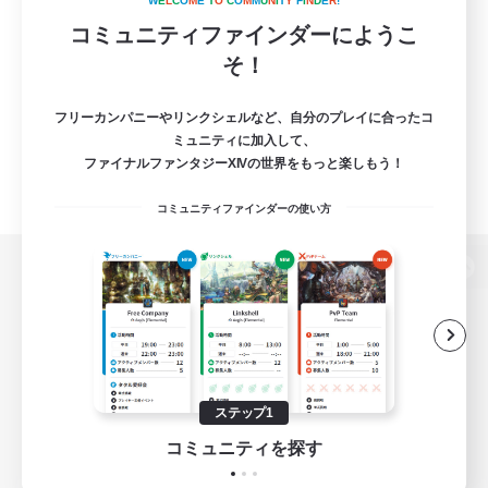
W
E
L
C
O
M
E
T
O
C
O
M
M
U
N
I
T
Y
F
I
N
D
E
R
!
コミュニティファインダーにようこ
そ！
フリーカンパニーやリンクシェルなど、自分のプレイに合ったコ
ミュニティに加入して、
ファイナルファンタジーXIVの世界をもっと楽しもう！
コミュニティファインダーの使い方
パソコン版へ
関連商品
e-STOREで購入
ステップ1
ゲームダウンロード
コミュニティを探す