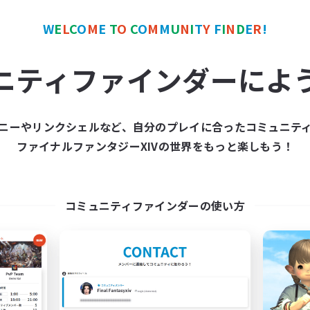
W
E
L
C
O
M
E
T
O
C
O
M
M
U
N
I
T
Y
F
I
N
D
E
R
!
ワールドリンクシェル
クロスワールドリンクシェル
NEW
ニティファインダーによ
ニーやリンクシェルなど、自分のプレイに合ったコミュニテ
ファイナルファンタジーXIVの世界をもっと楽しもう！
Roslolian
立ち上げメンバー
追加メンバー募集
Meteor
Meteor
コミュニティファインダーの使い方
活動時間
動時間
21:00
平日
21:00
2:00
日
21:00
週末
15:00
3:00
末
募集人数
30
クティブメンバー数
50
集人数
VC〇！楽しけりゃそ