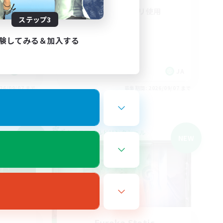
コンパニオンアプリ使用
ステップ3
トレジャーハント
ハウジング
験してみる＆加入する
雑談
体験歓迎
JA
JA
26/09/07 まで
募集期間: 2026/09/07 まで
クロスワールドリンクシェル
NEW
NEW
Eureka Static