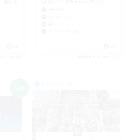
VCでﾜｲﾜｲ٩(๑•̀ω•́๑)۶ﾜｲﾜｲ
、楽しく
社会人中心
トレジャーハント
雑談
まったりゆっくり楽しむ
JA
JA
26/09/07 まで
募集期間: 2026/09/07 まで
フリーカンパニー
NEW