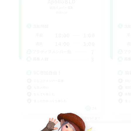
ApolloBLD
追加メンバー募集
Meteor
活動時間
活
18:00
1:00
平日
平
14:00
1:00
週末
週
7
アクティブメンバー数
ア
3
募集人数
募
VC参加自由！
麻
立ち上げメンバー募集
初心
社会人中心
雑談
なんでも楽しむ
体験
まったりゆっくり楽しむ
まっ
JA
募集期間: 2026/09/07 まで