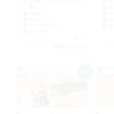
VC無し・コンパニオンアプリ
V
無し
初心
体験歓迎
まっ
社会人中心
復帰
まったりゆっくり楽しむ
雑談
なんでも楽しむ
JA
募集期間: 2026/09/07 まで
クロスワールドリンクシェル
クロス
NEW