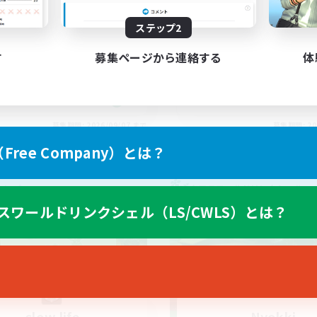
い！
脈広げる
立ち上げメンバー募集
ステップ2
戦
雑談
者/若葉歓迎
す
募集ページから連絡する
体
まったりゆっくり楽しむ
でも楽しむ
なんでも楽しむ
挑戦
JA
募集期間: 2026/09/07 まで
募集期間: 20
ree Company）とは？
カンパニー
クロスワールドリンクシェル
スワールドリンクシェル（LS/CWLS）とは？
slow life
Nyokki