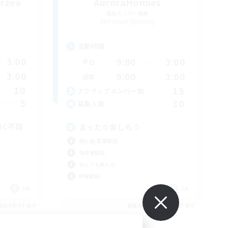
rzea
AuroraHomies
追加メンバー募集
Ramuh [Meteor]
活動時間
3:00
9:00
3:00
平日
3:00
9:00
3:00
週末
10
15
アクティブメンバー数
5
30
募集人数
・DC不問
まったり楽しもう
初心者/若葉歓迎
復帰者歓迎
なんでも楽しむ
体験歓迎
JA
JA
26/09/07 まで
募集期間: 2026/09/07 まで