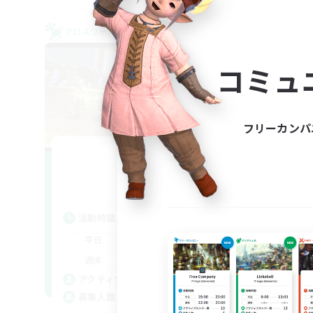
クロスワールドリンクシェル
クロス
NEW
コミュ
フリーカンパ
Agreable
追加メンバー募集
Meteor
活動時間
活
20:00
24:00
平日
平
20:00
24:00
週末
週
10
アクティブメンバー数
ア
2
募集人数
募