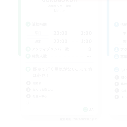
追加メンバー募集
Meteor
活動時間
活
23:00
1:00
平日
平
22:00
1:00
週末
週
8
アクティブメンバー数
ア
--
募集人数
募
野良で行く勇気がない...って方
い
は必見！
初心
極挑戦
体験
なんでも楽しむ
なん
社会人中心
まっ
JA
募集期間: 2026/09/07 まで