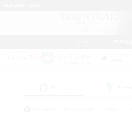
ニュース
FFXIVを
DATA CENTER
Meteor
ALL
フリー
(223)
アピールタグ
#初心者/若葉歓迎
#絶挑戦
#なんでも楽しむ
#学生中心
#モブハント
#レベリング
#クリア目指し