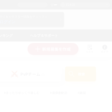
日本語
マイキャラクター情報をチェック！
ログイン
ンキング
ヘルプ＆サポート
新規募集を作成
リスト
ガイド
PvPチーム
検索
(0)
#まったりゆっくり楽しむ
#復帰者歓迎
#雑談
心
#演奏
#トレジャーハント
#ハウジング
）
#プレイヤー主催イベント