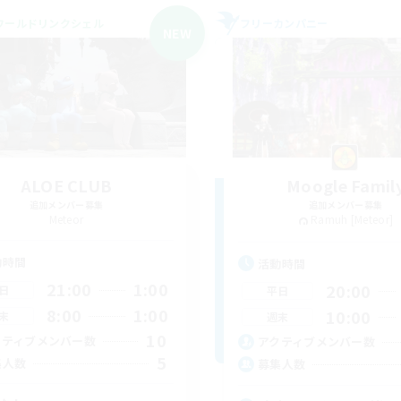
ワールドリンクシェル
フリーカンパニー
NEW
ALOE CLUB
Moogle Famil
追加メンバー募集
追加メンバー募集
Meteor
Ramuh [Meteor]
動時間
活動時間
21:00
1:00
20:00
日
平日
8:00
1:00
10:00
末
週末
10
クティブメンバー数
アクティブメンバー数
5
集人数
募集人数