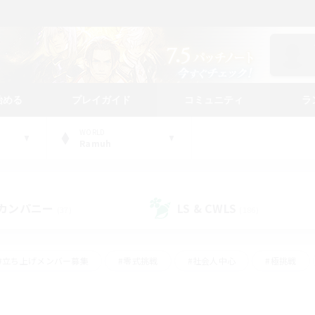
始める
プレイガイド
コミュニティ
ラ
WORLD
Ramuh
カンパニー
LS & CWLS
(37)
(186)
#立ち上げメンバー募集
#零式挑戦
#社会人中心
#極挑戦
#体験歓迎
#ロールプレイ
#ギャザラー中心
#クラフター中
て頑張る
#スクリーンショット撮影
#ミラプリ（ミラージュプリズム