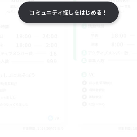
追加メンバー募集
追加メンバー募集
コミュニティ探しをはじめる！
Ramuh [Meteor]
Meteor
活動時間
動時間
18:00
19:00
24:00
平日
日
8:00
18:00
2:00
週末
末
16
アクティブメンバー数
クティブメンバー数
999
募集人数
集人数
VC
っしょにあそぼう
初心者/若葉歓迎
者/若葉歓迎
復帰者歓迎
歓迎
体験歓迎
でも楽しむ
社会人中心
たりゆっくり楽しむ
JA
募集期間: 2026/09/07 まで
募集期間: 20