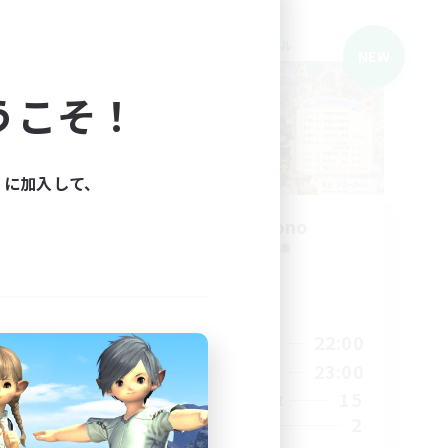
クロスワールドリンクシェル
NEW
NEW
うこそ！
ィに加入して、
募集
Takaramono
追加メンバー募集
Meteor
活動時間
1:00
21:00
22:00
平日
1:00
21:00
23:00
週末
12
15
アクティブメンバー数
2
募集人数
れでい