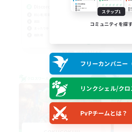
Discord
人
ステップ1
初心者/若葉歓迎
極挑
雑談
初心
コミュニティを探
まったりゆっくり楽しむ
なん
極挑戦
零式
JA
募集期間: 2026/09/07 まで
フリーカンパニー（F
クロスワールドリンクシェル
フリー
NEW
リンクシェル/クロ
PvPチームとは？
GOKUGOKU!!