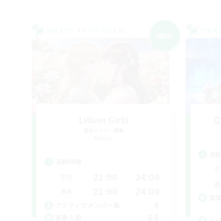
クロスワールドリンクシェル
クロス
NEW
Lilium Girls
追加メンバー募集
Meteor
活
活動時間
平
21:00
24:00
平日
週
21:00
24:00
週末
募
4
アクティブメンバー数
64
募集人数
い