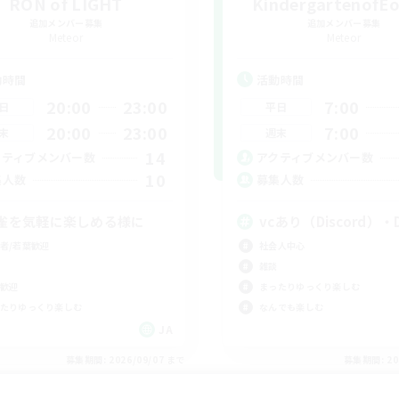
RON of LIGHT
KindergartenofEo
追加メンバー募集
追加メンバー募集
Meteor
Meteor
動時間
活動時間
20:00
23:00
7:00
日
平日
20:00
23:00
7:00
末
週末
14
クティブメンバー数
アクティブメンバー数
10
集人数
募集人数
雀を気軽に楽しめる様に
vcあり（Discord）
者/若葉歓迎
社会人中心
雑談
歓迎
まったりゆっくり楽しむ
たりゆっくり楽しむ
なんでも楽しむ
JA
募集期間: 2026/09/07 まで
募集期間: 20