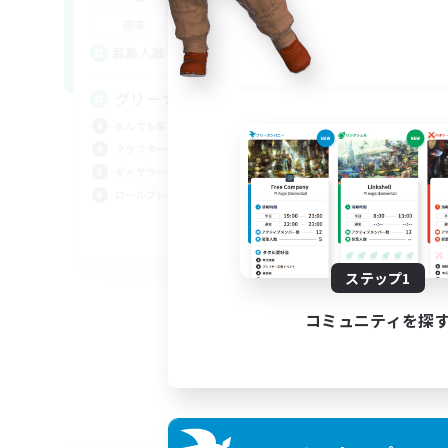
1:00
24:00
週末
週
4
募集人数
募
グリーナー商会Meteor支部
なんでも楽しむ
ギャ
クラフター中心
ギャザラー中心
ロールプレイ
JA
募集期間: 2026/09/06 まで
ステップ1
コミュニティを探