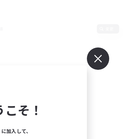
語
変更
うこそ！
ィに加入して、