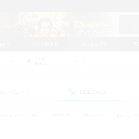
始める
プレイガイド
コミュニティ
ラ
WORLD
Belias
カンパニー
LS & CWLS
(1)
(2)
#立ち上げメンバー募集
#零式挑戦
#社会人中心
#まったり
体験歓迎
#クラフター中心
#ロールプレイ
#ギャザラー中心
ージュプリズム）
#スクリーンショット撮影
#クリア目指して頑張る