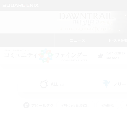
ニュース
FFXIVを
DATA CENTER
Meteor
ALL
フリー
(3)
アピールタグ
#初心者/若葉歓迎
#絶挑戦
#学生中心
#なんでも楽しむ
#モブハント
#
#演奏
#ミラプリ（ミラ