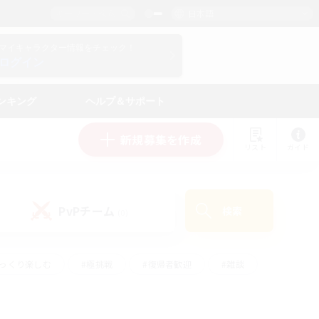
日本語
マイキャラクター情報をチェック！
ログイン
ンキング
ヘルプ＆サポート
新規募集を作成
リスト
ガイド
PvPチーム
検索
(0)
ゆっくり楽しむ
#極挑戦
#復帰者歓迎
#雑談
#ハウジング
#トレジャーハント
#レベリング
#プレイヤー主催イベント