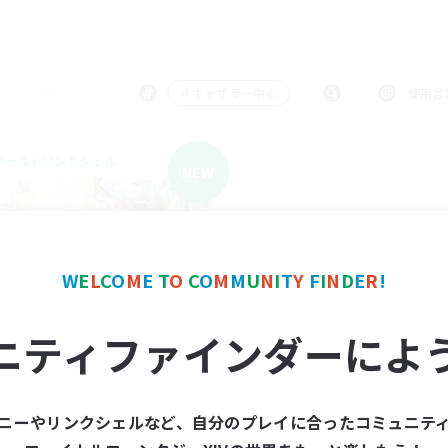
＃ギャザラー中心
使用言
ワールドリンクシェル
NEW
W
E
L
C
O
M
E
T
O
C
O
M
M
U
N
I
T
Y
F
I
N
D
E
R
!
ニティファインダーによ
立ち上げメンバー募集
Meteor
動時間
ニーやリンクシェルなど、自分のプレイに合ったコミュニテ
10:00
24:00
日