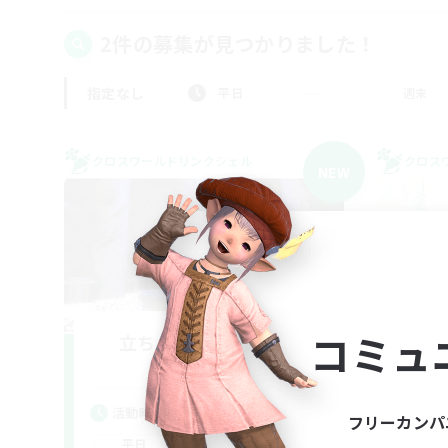
2件の募集が見つかりました！
指定なし
平日
週末
クロスワールドリンクシェル
クロス
NEW
コミュ
立ち上げメンバー募集
Meteor
活動時間
活
フリーカンパ
1:00
24:00
平日
平