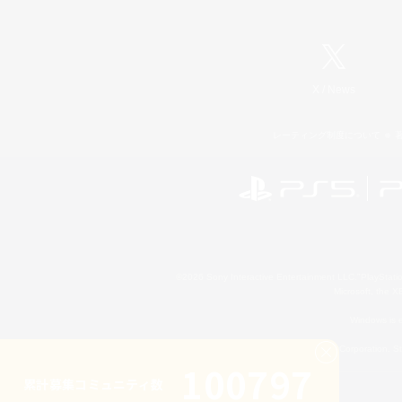
X
/
News
レーティング制度について
©2026 Sony Interactive Entertainment LLC."PlayStation
Microsoft, the 
Windows is e
©2026 Valve Corporation. St
100797
累計募集コミュニティ数