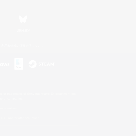
Bluesky
利用者情報の外部送信について
s or trademarks of Sony Interactive Entertainment Inc.
up of companies.
er countries.
U.S. and/or other countries.