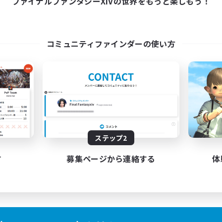
ファイナルファンタジーXIVの世界をもっと楽しもう！
10:00
24:00
末
3
集人数
コミュニティファインダーの使い方
ザラー中心
JA
募集期間: 2026/08/31 まで
ステップ2
す
募集ページから連絡する
体