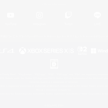
Official Information
YouTube
Instagram
Twitch
LINE
著作権について
プライバシーポリシー
サポートセンター
ライセンス
ルール＆ポリシー
 Family Mark", "PlayStation", "PS5 logo", "PS5", "PS4 logo" and "PS4" are registered trademark
XBOX Sphere mark, the Series X|S logo and XBOX Series X|S are trademarks of the Microsoft gro
Nintendo Switch is a trademark of Nintendo.
ither a registered trademark or trademark of Microsoft Corporation in the United States and/or oth
Mac is a trademark of Apple Inc.
eam and the Steam logo are trademarks and/or registered trademarks of Valve Corporation in the 
© SQUARE ENIX