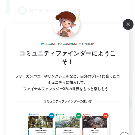
絶エデンP3からH1D2募集
体験歓迎
絶挑戦
W
E
L
C
O
M
E
T
O
C
O
M
M
U
N
I
T
Y
F
I
N
D
E
R
!
コミュニティファインダーにようこ
そ！
JA
フリーカンパニーやリンクシェルなど、自分のプレイに合ったコ
詳細を見る
ミュニティに加入して、
募集期間: 2026/09/05 まで
ファイナルファンタジーXIVの世界をもっと楽しもう！
クロスワールドリンクシェル
NEW
コミュニティファインダーの使い方