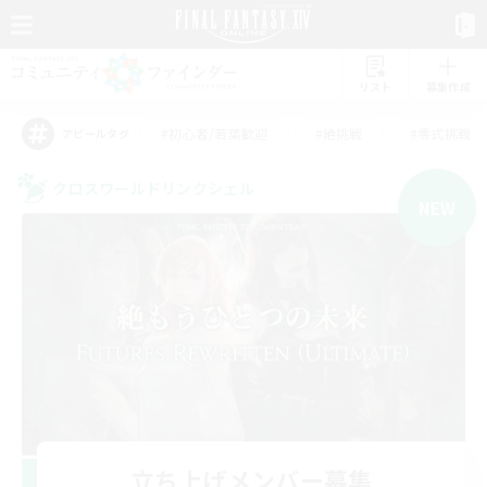
リスト
募集作成
#初心者/若葉歓迎
#絶挑戦
#零式挑戦
アピールタグ
クロスワールドリンクシェル
NEW
立ち上げメンバー募集