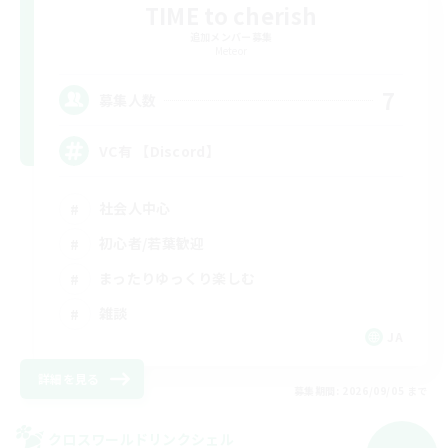
TIME to cherish
追加メンバー募集
Meteor
7
募集人数
VC有 【Discord】
社会人中心
初心者/若葉歓迎
まったりゆっくり楽しむ
雑談
JA
詳細を見る
募集期間: 2026/09/05 まで
クロスワールドリンクシェル