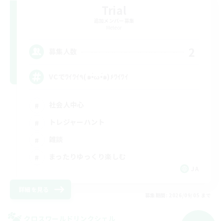
Trial
追加メンバー募集
Meteor
2
募集人数
VCでﾜｲﾜｲ٩(๑•̀ω•́๑)۶ﾜｲﾜｲ
社会人中心
トレジャーハント
雑談
まったりゆっくり楽しむ
JA
詳細を見る
募集期間: 2026/09/05 まで
クロスワールドリンクシェル