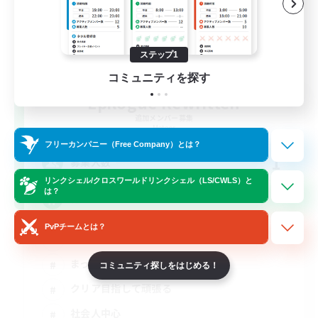
ステップ1
コミュニティを探す
Epilogue Rewritten
追加メンバー募集
Meteor
フリーカンパニー（Free Company）とは？
1
募集人数
リンクシェル/クロスワールドリンクシェル（LS/CWLS）と
は？
絶エデン
PvPチームとは？
絶挑戦
まったりゆっくり楽しむ
コミュニティ探しをはじめる！
クリア目指して頑張る
社会人中心