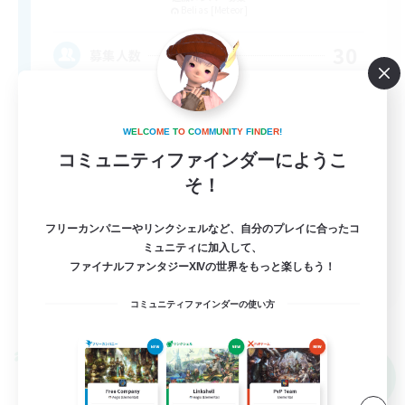
Belias [Meteor]
30
募集人数
誰にでも優しい方
W
E
L
C
O
M
E
T
O
C
O
M
M
U
N
I
T
Y
F
I
N
D
E
R
!
初心者/若葉歓迎
コミュニティファインダーにようこ
復帰者歓迎
そ！
ギャザラー中心
フリーカンパニーやリンクシェルなど、自分のプレイに合ったコ
クラフター中心
ミュニティに加入して、
ファイナルファンタジーXIVの世界をもっと楽しもう！
JA
コミュニティファインダーの使い方
詳細を見る
募集期間: 2026/09/05 まで
クロスワールドリンクシェル
NEW