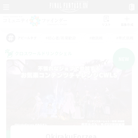
リスト
募集作成
#初心者/若葉歓迎
#絶挑戦
#零式挑戦
アピールタグ
クロスワールドリンクシェル
NEW
OkirakuEorzea