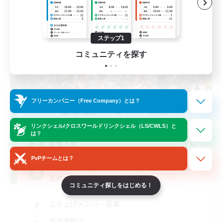
ステップ1
コミュニティを探す
フリーカンパニー（Free Company）とは？
立ち上げメンバー募集
Meteor
リンクシェル/クロスワールドリンクシェル（LS/CWLS）と
は？
15
募集人数
PvPチームとは？
30上/挨拶不要/リアル雑談無/本題のみの戦闘
互助
コミュニティ探しをはじめる！
立ち上げメンバー募集
復帰者歓迎